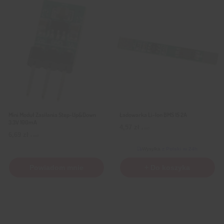
Mini Moduł Zasilania Step-Up&Down
Ładowarka Li-Ion BMS 1S 2A
3.3V 100mA
4,57
zł
z VAT
6,69
zł
z VAT
Wysyłka
z Polski w 24h
Powiadom mnie
+ Do koszyka