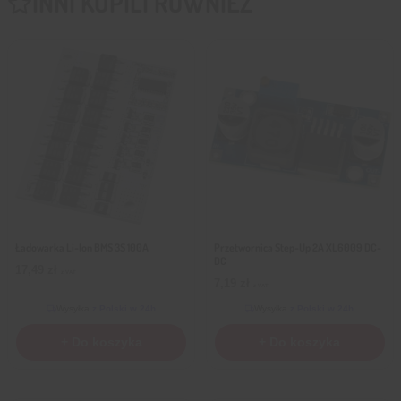
INNI KUPILI RÓWNIEŻ
Ładowarka Li-Ion BMS 3S 100A
Przetwornica Step-Up 2A XL6009 DC-
DC
17,49
zł
z VAT
7,19
zł
z VAT
Wysyłka
z Polski w 24h
Wysyłka
z Polski w 24h
+ Do koszyka
+ Do koszyka