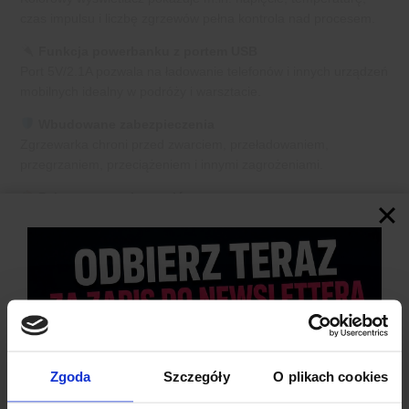
czas impulsu i liczbę zgrzewów pełna kontrola nad procesem.
Funkcja powerbanku z portem USB
Port 5V/2.1A pozwala na ładowanie telefonów i innych urządzeń
mobilnych idealny w podróży i warsztacie.
Wbudowane zabezpieczenia
Zgrzewarka chroni przed zwarciem, przeładowaniem,
przegrzaniem, przeciążeniem i innymi zagrożeniami.
Pełny zestaw akcesoriów
W komplecie m.in. elektrody, taśma niklowa, zapasowe igły,
przewody i kabel USB.
Zgoda
Szczegóły
O plikach cookies