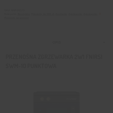
SKU:
NAR-00172
Kategorie:
Narzędzia
,
Prezenty do 200 zł
,
Zasilanie
,
Zgrzewarki
,
Zgrzewarki
,
Pomysły na prezent
OPIS
PRZENOŚNA ZGRZEWARKA 2W1 FNIRSI
SWM-10 PUNKTOWA