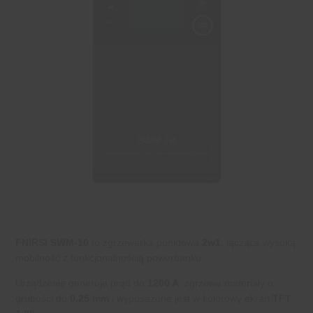
FNIRSI SWM-10
to zgrzewarka punktowa
2w1
, łącząca wysoką
mobilność z funkcjonalnością powerbanku.
Urządzenie generuje prąd do
1200 A
, zgrzewa materiały o
grubości do
0,25 mm
i wyposażone jest w kolorowy ekran
TFT