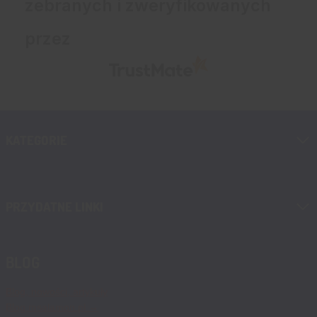
zebranych i zweryfikowanych
przez
KATEGORIE
PRZYDATNE LINKI
BLOG
Blog, nowości, artykuły
Blog msalamon.pl →