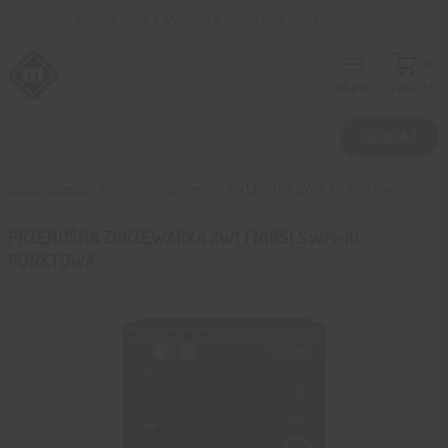
Przejdź
Zamów teraz, a wyślemy w następnym dniu roboczym!
do
treści
0
Menu
Koszyk
Wyszukiwarka
produktów
SZUKAJ
Strona główna
»
Przenośna zgrzewarka 2w1 FNIRSI SWM-10 punktowa
PRZENOŚNA ZGRZEWARKA 2W1 FNIRSI SWM-10
PUNKTOWA