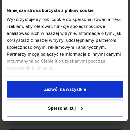
Niniejsza strona korzysta z plików cookie
Wykorzystujemy pliki cookie do spersonalizowania treści
i reklam, aby oferować funkcje społecznościowe i
analizować ruch w naszej witrynie. Informacje o tym, jak
korzystasz z naszej witryny, udostępniamy partnerom
społecznościowym, reklamowym i analitycznym.
Partnerzy mogą połączyć te informacje z innymi danymi
SPECYFIKACJA TECHNICZNA
otrzymanymi od Ciebie lub uzyskanymi podczas
Dzisiaj dla każdego nowego SUBSKRYBENTA mamy naszą
korzystania z ich usług.
PCB breadboard MSALAMON
– PCB dodajemy do
Pojemność akumulatora:
5000 mAh
zamówień o wartości minimum 50 zł
.
Maksymalny prąd zgrzewania:
1200 A
Napięcie ładowania/rozładowania:
5 V / 2,1 A
Zezwól na wszystkie
Imię
*
Zgrzewane materiały:
taśma niklowa, stal, stal
nierdzewna, aluminium
Grubość materiału:
0,1–0,25 mm
Spersonalizuj
Email
*
Regulacja mocy:
4-stopniowa
Ekran:
TFT 1,8”
Producent:
FNIRSI