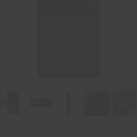
5.0
(
1
)