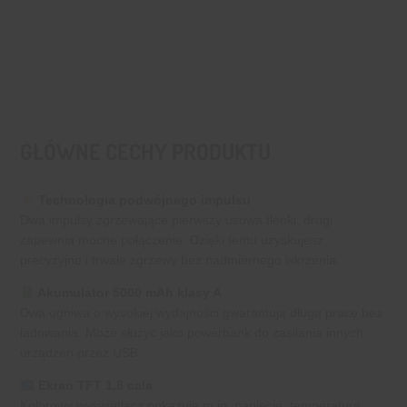
GŁÓWNE CECHY PRODUKTU
Technologia podwójnego impulsu
Dwa impulsy zgrzewające pierwszy usuwa tlenki, drugi
zapewnia mocne połączenie. Dzięki temu uzyskujesz
precyzyjne i trwałe zgrzewy bez nadmiernego iskrzenia.
Akumulator 5000 mAh klasy A
Dwa ogniwa o wysokiej wydajności gwarantują długą pracę bez
ładowania. Może służyć jako powerbank do zasilania innych
urządzeń przez USB.
Ekran TFT 1,8 cala
Kolorowy wyświetlacz pokazuje m.in. napięcie, temperaturę,