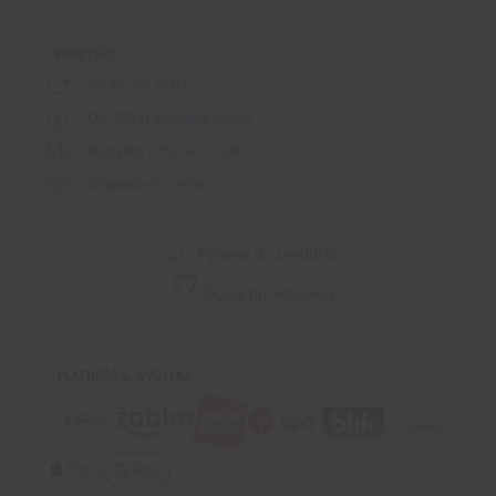
punktowa
KORZYŚCI
30 dni
na zwrot
Od 300 zł
wysyłka gratis
Wysyłka
z Polski
w
24h
Wsparcie
inżyniera
Pytanie do produktu
Dodaj do Schowka
PŁATNOŚĆ & WYSYŁKA