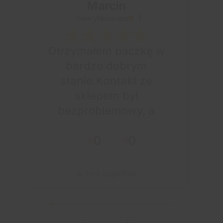
Marcin
zweryfikowano
Otrzymałem paczkę w
bardzo dobrym
stanie.Kontakt ze
sklepem był
bezproblemowy, a
całe zamówienie
0
0
przebiegło sprawnie.
w tym tygodniu