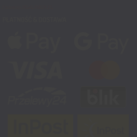
Partnerzy MSALAMON.PL
PŁATNOŚĆ & DOSTAWA