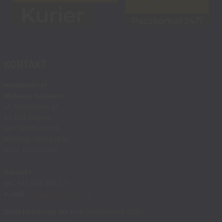
KONTAKT
msalamon.pl
Mateusz Salamon
ul. Małopolska 14
81-555 Gdynia
NIP: 9282047329
REGON: 080517896
BDO: 000356585
Kontakt
tel:
+48 508 848 177
e-mail:
sklep@msalamon.pl
Dział Handlowy dla firm
(zamówienia B2B)