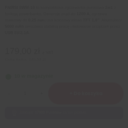
FNIRSI SWM-10
to kompaktowa zgrzewarka punktowa
2w1
z
funkcją powerbanku. Generuje prąd do
1200 A
, zgrzewa
materiały do
0,25 mm
i ma kolorowy ekran
TFT 1,8”
. Akumulator
5000 mAh
umożliwia stabilną pracę i ładowanie urządzeń przez
USB 5V/2.1A
.
179,00
zł
z VAT
Cena netto:
145,53
zł
10 w magazynie
ilość
Przenośna
+ Do koszyka
zgrzewarka
2w1
FNIRSI
Zdobądź
17900
Punktów
za ten produkt.
SWM-
10