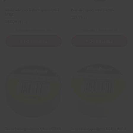
Wielofunkcyjny Tester Napięcia UNI-T
Miernik Cęgowy UNI-T UT202+
UT15C
121,79
zł
z VAT
142,09
zł
z VAT
Wysyłka
z Polski w 24h
Wysyłka
z Polski w 24h
+ Do koszyka
+ Do koszyka
Taśma Izolacyjna 19mm X 9,14m SZARA
Taśma Izolacyjna 19mm X 9,14m BIAŁA