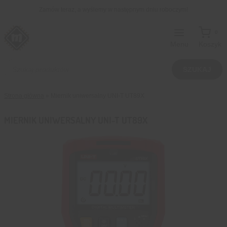
Przejdź
Zamów teraz, a wyślemy w następnym dniu roboczym!
do
treści
0
Menu
Koszyk
Wyszukiwarka
produktów
SZUKAJ
Strona główna
»
Miernik uniwersalny UNI-T UT89X
MIERNIK UNIWERSALNY UNI-T UT89X