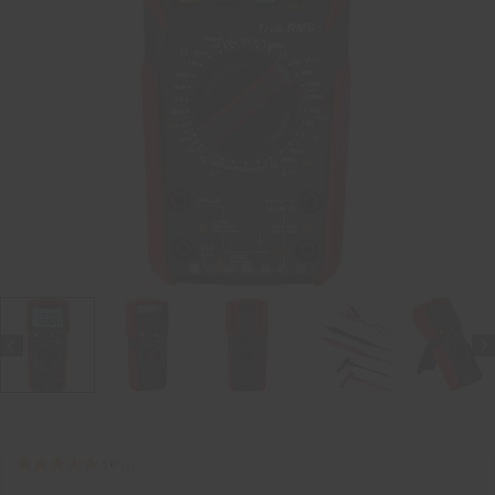
5.0
(
3
)