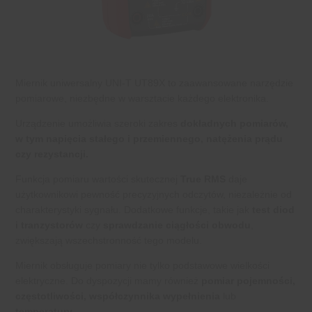
Miernik uniwersalny UNI-T UT89X to zaawansowane narzędzie
pomiarowe, niezbędne w warsztacie każdego elektronika.
Urządzenie umożliwia szeroki zakres
dokładnych pomiarów,
w tym napięcia stałego i przemiennego, natężenia prądu
czy rezystancji.
Funkcja pomiaru wartości skutecznej
True RMS
daje
użytkownikowi pewność precyzyjnych odczytów, niezależnie od
charakterystyki sygnału. Dodatkowe funkcje, takie jak
test diod
i tranzystorów
czy
sprawdzanie ciągłości obwodu
,
zwiększają wszechstronność tego modelu.
Miernik obsługuje pomiary nie tylko podstawowe wielkości
elektryczne. Do dyspozycji mamy również
pomiar pojemności,
częstotliwości, współczynnika wypełnienia
lub
temperatury
.