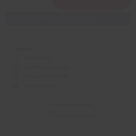
uniwersalny
UNI-
T
Zdobądź
13519
Punktów
za ten produkt.
UT89X
KORZYŚCI
30 dni
na zwrot
Od 300 zł
wysyłka gratis
Wysyłka
z Polski
w
24h
Wsparcie
inżyniera
Pytanie do produktu
Dodaj do Schowka