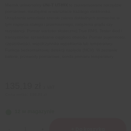
Miernik uniwersalny
UNI-T UT89X
to zaawansowane narzędzie
pomiarowe, niezbędne w warsztacie każdego elektronika.
Urządzenie umożliwia szeroki zakres
dokładnych pomiarów, w
tym napięcia stałego i przemiennego, natężenia prądu czy
rezystancji. Pomiar wartości skutecznej True RMS. Tester diod i
tranzystorów, sprawdzanie ciągłości obwodu. Pomiar pojemności,
częstotliwości, współczynnika wypełnienia lub temperatury.
Funkcja bezkontaktowej detekcji napięcia (NCV). W zestawie:
baterie, przewody pomiarowe, sonda pomiaru temperatury
135,19
zł
z VAT
Cena netto:
109,91
zł
12 w magazynie
ilość
Miernik
+ Do koszyka