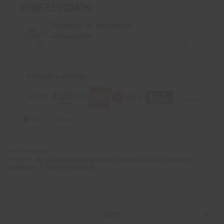
DOBIERZ DODATKI
Przewody do multimetru
Ilość:
uniwersalne
17,49
zł
/ szt.
Dostępne: 5 szt.
z VAT
PŁATNOŚĆ & WYSYŁKA
SKU:
MIE-00008
Kategorie:
Mierniki uniwersalne
,
Narzędzia
,
Prezenty do 150 zł
,
Urządzenia
pomiarowe
,
Pomysły na prezent
OPIS