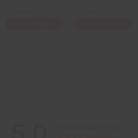
3,39
zł
3,39
zł
z VAT
z VAT
Wysyłka
z Polski w 24h
Wysyłka
z Polski w 24h
+ Do koszyka
+ Do koszyka
5.0
Na podstawie
8427
opinii