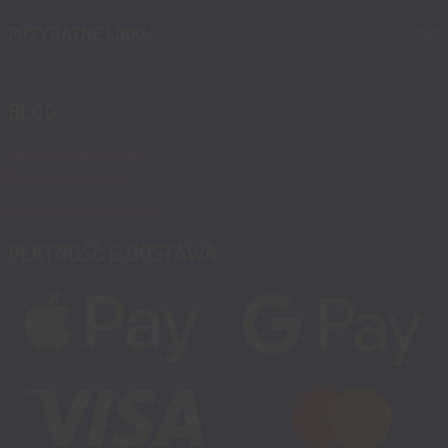
PRZYDATNE LINKI
BLOG
Blog, nowości, artykuły
Blog msalamon.pl →
Partnerzy MSALAMON.PL
PŁATNOŚĆ & DOSTAWA