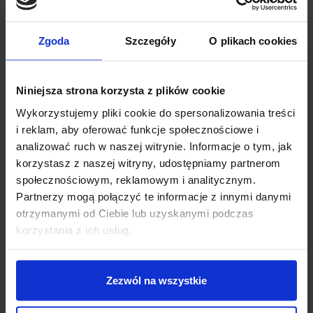
Zgoda
Szczegóły
O plikach cookies
Niniejsza strona korzysta z plików cookie
Wykorzystujemy pliki cookie do spersonalizowania treści
i reklam, aby oferować funkcje społecznościowe i
analizować ruch w naszej witrynie. Informacje o tym, jak
korzystasz z naszej witryny, udostępniamy partnerom
społecznościowym, reklamowym i analitycznym.
Partnerzy mogą połączyć te informacje z innymi danymi
otrzymanymi od Ciebie lub uzyskanymi podczas
Dzisiaj dla każdego nowego SUBSKRYBENTA mamy naszą
korzystania z ich usług.
PCB breadboard MSALAMON
– PCB dodajemy do
zamówień o wartości minimum 50 zł
.
Zezwól na wszystkie
Imię
*