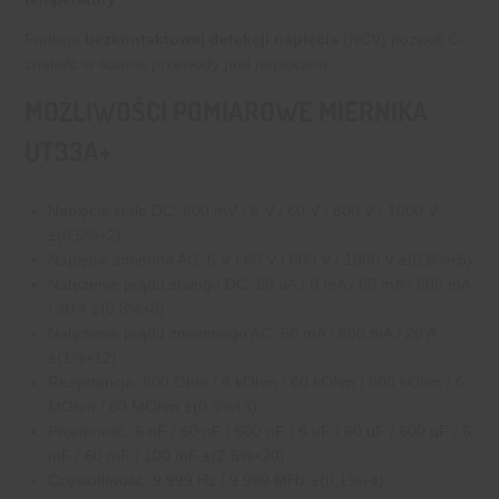
Funkcja
bezkontaktowej detekcji napięcia
(NCV) pozwoli Ci
znaleźć w ścianie przewody pod napięciem.
MOŻLIWOŚCI POMIAROWE MIERNIKA
UT33A+
Napięcie stałe DC: 600 mV / 6 V / 60 V / 600 V / 1000 V
±(0,5%+2)
Napięcie zmienne AC: 6 V / 60 V / 600 V / 1000 V ±(0,8%+5)
Natężenie prądu stałego DC: 60 uA / 6 mA / 60 mA / 600 mA
/ 20 A ±(0,8%+8)
Natężenie prądu zmiennego AC: 60 mA / 600 mA / 20 A
±(1%+12)
Rezystancja: 600 Ohm / 6 kOhm / 60 kOhm / 600 kOhm / 6
MOhm / 60 MOhm ±(0,8%+3)
Pojemność: 6 nF / 60 nF / 600 nF / 6 uF / 60 uF / 600 uF / 6
mF / 60 mF / 100 mF ±(2,5%+20)
Częstotliwość: 9.999 Hz / 9.999 MHz ±(0,1%+4)