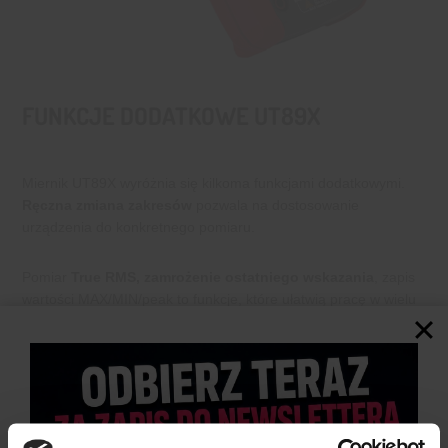
FUNKCJE DODATKOWE UT89X
Miernik UT89X wyróżnia się kilkoma funkcjami dodatkowymi.
Ręczna zmiana zakresów
pozwala na dostosowanie
urządzenia do konkretnego pomiaru.
Pomiar
True RMS, zamrożenie ostatniego wskazania
, zapis
wartości MAX/MIN/peak to funkcje, które ułatwią pracę w wielu
sytuacjach.
Dodatkowy bonus to
zapis wartości maksymalnej/minimalnej
oraz
funkcja automatycznego wyłączania
, zapobiegająca
niepotrzebnemu rozładowywaniu baterii.