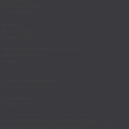
NIP: 9282047329
REGON: 080517896
BDO: 000356585
Kontakt
tel:
+48 508 848 177
e-mail:
sklep@msalamon.pl
Dział Handlowy dla firm
(zamówienia B2B)
tel:
+48 508 848 177
e-mail:
handlowy@msalamon.pl
© 2019-2026 MSALAMON.PL
Copyright Mateusz Salamon msalamon.pl
Sklep z elektroniką
Made by
cosmonauts.dev
Sklep sklep.msalamon.pl używa plików cookies. Korzystając ze
strony wyrażasz zgodę na używanie cookies, zgodnie z Twoimi
ustawieniami przeglądarki. Zobacz naszą
politykę prywatności
.