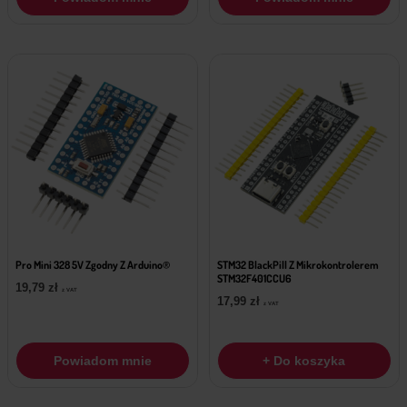
Pro Mini 328 5V Zgodny Z Arduino®
STM32 BlackPill Z Mikrokontrolerem
STM32F401CCU6
19,79
zł
z VAT
17,99
zł
z VAT
Powiadom mnie
+ Do koszyka