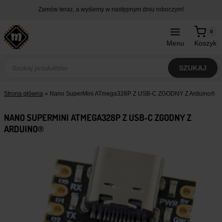
Przejdź
Zamów teraz, a wyślemy w następnym dniu roboczym!
do
treści
0
Menu
Koszyk
Wyszukiwarka
produktów
SZUKAJ
Strona główna
»
Nano SuperMini ATmega328P Z USB-C ZGODNY Z Arduino®
NANO SUPERMINI ATMEGA328P Z USB-C ZGODNY Z
ARDUINO®