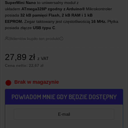
SuperMini Nano
to uniwersalny moduł z
układem
ATmega328P
zgodny z Arduino®
Mikrokontroler
posiada
32 kB pamięci Flash, 2 kB RAM i 1 kB
EEPROM.
Zegar taktowany jest częstotliwością
16 MHz.
Płytka
posiada złącze
USB typu C
.
9
klientów kupiło ten produkt
27,89
zł
z VAT
Cena netto:
22,67
zł
Brak w magazynie
POWIADOM MNIE GDY BĘDZIE DOSTĘPNY