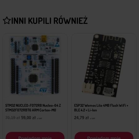
INNI KUPILI RÓWNIEŻ
STM32 NUCLEO-F072RB Nucleo-64 Z
ESP32 Wemos Lite 4MB Flash WiFi +
STM32F072RBT6 ARM Cortex-M0
BLE 4.2 + Li-Ion
Pierwotna
Aktualna
70,19
zł
59,00
zł
24,79
zł
z VAT
z VAT
cena
cena
wynosiła:
wynosi:
70,19 zł.
59,00 zł.
Powiadom mnie
Powiadom mnie