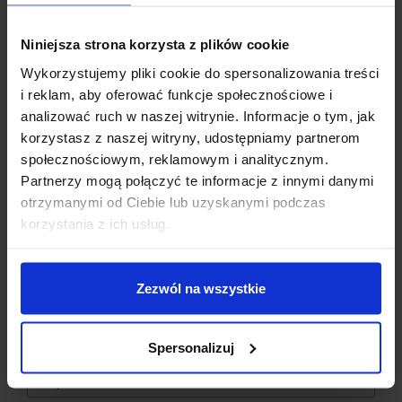
SPECYFIKACJA TECHNICZNA
Niniejsza strona korzysta z plików cookie
Wykorzystujemy pliki cookie do spersonalizowania treści
OGÓLNE:
i reklam, aby oferować funkcje społecznościowe i
analizować ruch w naszej witrynie. Informacje o tym, jak
Producent:
FNIRSI
korzystasz z naszej witryny, udostępniamy partnerom
Ekran:
2.8” HD kolorowy
społecznościowym, reklamowym i analitycznym.
Rozdzielczość ekranu:
320 × 240 px
Partnerzy mogą połączyć te informacje z innymi danymi
Ładowanie:
USB Type-C 5 V / 1 A
otrzymanymi od Ciebie lub uzyskanymi podczas
Akumulator:
Litowy, 3000 mAh
Dzisiaj dla każdego nowego SUBSKRYBENTA mamy naszą
korzystania z ich usług.
Czas pracy:
do 8 h
PCB breadboard MSALAMON
– PCB dodajemy do
Języki:
EN, RU, PT, JP, DE
zamówień o wartości minimum 50 zł
.
Wymiary:
167 × 89 × 35 mm
Waga:
300 g
Zezwól na wszystkie
Imię
*
OSCYLOSKOP:
Spersonalizuj
Email
*
Kanały:
2
Częstotliwość próbkowania:
50 MS/s