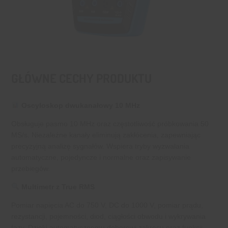
GŁÓWNE CECHY PRODUKTU
Oscyloskop dwukanałowy 10 MHz
Obsługuje pasmo 10 MHz oraz częstotliwość próbkowania 50
MS/s. Niezależne kanały eliminują zakłócenia, zapewniając
precyzyjną analizę sygnałów. Wspiera tryby wyzwalania
automatyczne, pojedyncze i normalne oraz zapisywanie
przebiegów.
Multimetr z True RMS
Pomiar napięcia AC do 750 V, DC do 1000 V, pomiar prądu,
rezystancji, pojemności, diod, ciągłości obwodu i wykrywania
fazy. Dzięki automatycznemu doborowi zakresu oraz funkcji