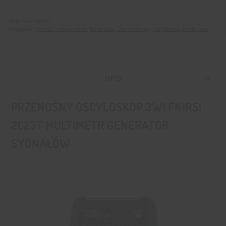
SKU:
NAR-00192
Kategorie:
Mierniki uniwersalne
,
Narzędzia
,
Oscyloskopy
,
Urządzenia pomiarowe
OPIS
PRZENOŚNY OSCYLOSKOP 3W1 FNIRSI
2C23T MULTIMETR GENERATOR
SYGNAŁÓW