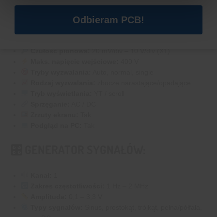
Pasmo:
10 MHz
Odbieram PCB!
Pamięć:
32 kB
Impedancja wejściowa:
1 MΩ
Zakres czasu:
50 ns – 10 s
Czułość pionowa:
20 mV/div – 10 V/div (X1)
Maks. napięcie wejściowe:
400 V
Tryby wyzwalania:
Auto, normal, single
Rodzaj wyzwalania:
zbocze narastające/opadające
Tryb wyświetlania:
YT / scroll
Sprzęganie:
AC / DC
Zrzuty ekranu:
Tak
Podgląd na PC:
Tak
🎛 GENERATOR SYGNAŁÓW:
Kanał:
1
Zakres częstotliwości:
1 Hz – 2 MHz
Amplituda:
0,1 – 3,3 V
Typy sygnałów:
Sinus, prostokąt, trójkąt, pełna/półfala,