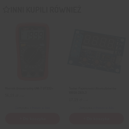
INNI KUPILI RÓWNIEŻ
Miernik Uniwersalny UNI-T UT33D+
Tester Pojemności Akumulatorów
18650 ZB2L3
56,19
zł
z VAT
17,19
zł
z VAT
Wysyłka
z Polski w 24h
Wysyłka
z Polski w 24h
+ Do koszyka
+ Do koszyka