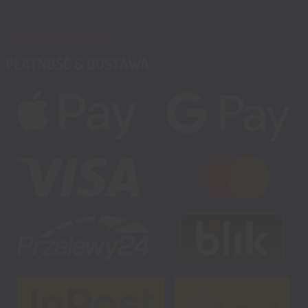
Blog msalamon.pl →
Partnerzy MSALAMON.PL
PŁATNOŚĆ & DOSTAWA