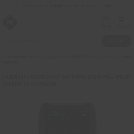
Przejdź
Zamów teraz, a wyślemy w następnym dniu roboczym!
do
treści
0
Menu
Koszyk
Wyszukiwarka
produktów
SZUKAJ
Strona główna
»
Przenośny oscyloskop 3w1 FNIRSI 2C23T multimetr generator
sygnałów
PRZENOŚNY OSCYLOSKOP 3W1 FNIRSI 2C23T MULTIMETR
GENERATOR SYGNAŁÓW