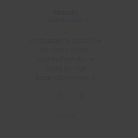
Marcin
zweryfikowano
Otrzymałem paczkę w
bardzo dobrym
stanie.Kontakt ze
sklepem był
bezproblemowy, a
całe zamówienie
0
0
przebiegło sprawnie.
wczoraj