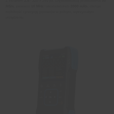
Z ekranem
2,8”
320 × 240 px, częstotliwością próbkowania
50
MS/s
, pasmem
10 MHz
i akumulatorem
3000 mAh
, oferuje
mobilność i precyzję pomiarów w jednym, wytrzymałym
urządzeniu.