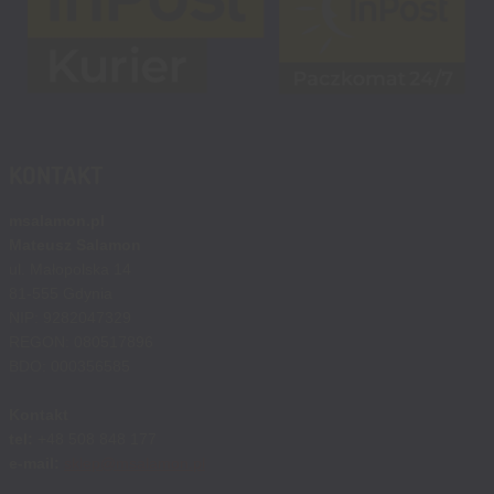
KONTAKT
msalamon.pl
Mateusz Salamon
ul. Małopolska 14
81-555 Gdynia
NIP: 9282047329
REGON: 080517896
BDO: 000356585
Kontakt
tel:
+48 508 848 177
e-mail:
sklep@msalamon.pl