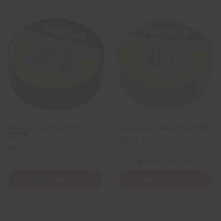
Taśma Izolacyjna 19mm X 9,14m
Taśma Izolacyjna 19mm X 9,14m SZARA
CZARNA
3,39
zł
z VAT
4,67
zł
z VAT
Wysyłka
z Polski w 24h
Powiadom mnie
+ Do koszyka