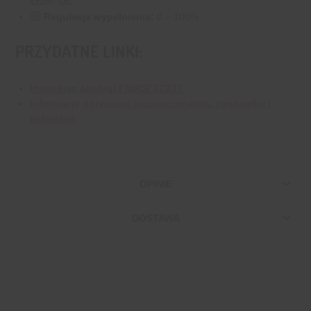
szum, DC
Regulacja wypełnienia:
0 – 100%
PRZYDATNE LINKI:
Instrukcja obsługi FNIRSI 2C23T
Informacje dotyczące bezpieczeństwa, zgodności i
ostrzeżeń
OPINIE
DOSTAWA