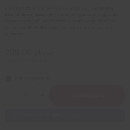
FNIRSI 2C23T
to kompaktowe narzędzie
3w1
:
oscyloskop
dwukanałowy
,
precyzyjny multimetr
i
generator sygnałów
.
Posiada ekran
2,8”
, pasmo
10 MHz
, próbkowanie
50 MS/s
i
akumulator
3000 mAh
idealny do mobilnych, precyzyjnych
pomiarów.
289,00
zł
z VAT
Cena netto:
234,96
zł
2 w magazynie
ilość
Przenośny
+ Do koszyka
oscyloskop
3w1
FNIRSI
Zdobądź
28900
Punktów
za ten produkt.
2C23T
multimetr