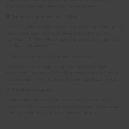
True RMS zapewnia dokładność i bezpieczeństwo.
🎛 Generator sygnałów 1 Hz – 2 MHz
Oferuje 7 typów sygnałów w tym, sinus, prostokąt, trójkąt, pełna
fala, pół fala, szum, DC), z regulacją amplitudy 0,1–3,3 V i
wypełnienia 0–100%. Niezastąpiony przy testach i diagnostyce
układów elektronicznych.
Kolorowy ekran i wytrzymała konstrukcja
Wyświetlacz 2.8” umożliwia wygodny odczyt w każdych
warunkach. Obudowa z ABS z silikonową osłoną chroni przed
uszkodzeniami. Płytka PCB pokryta złotem zwiększa trwałość.
Mobilność i wygoda
Zasilany akumulatorem 3000 mAh, umożliwia do 8 godzin
pracy. Port USB-C pozwala na szybkie ładowanie. Wbudowana
podstawka i silikonowe przyciski ułatwiają obsługę.