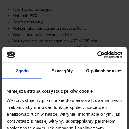
Typ: Taśma izolacyjna
Materiał:
PVC
Kolor:
czerwony
Maksymalna temperatura robocza: 80°C
Wydłużenie przy zrywaniu: <13%
Wytrzymałość na rozciąganie: >=65 N / 25 mm
Wytrzymałość na odrywanie: >=7,5 N / 25 mm
Przyczepność do materiałów: PVC, plastik, aluminium, stal
itp.
Grubość: 0,13 mm
Zgoda
Szczegóły
O plikach cookies
Szerokość: 19 mm
Długość: 10 yd (9,14 m)
Waga: 16 g
Niniejsza strona korzysta z plików cookie
Wykorzystujemy pliki cookie do spersonalizowania treści
OPINIE
i reklam, aby oferować funkcje społecznościowe i
analizować ruch w naszej witrynie. Informacje o tym, jak
DOSTAWA
korzystasz z naszej witryny, udostępniamy partnerom
społecznościowym, reklamowym i analitycznym.