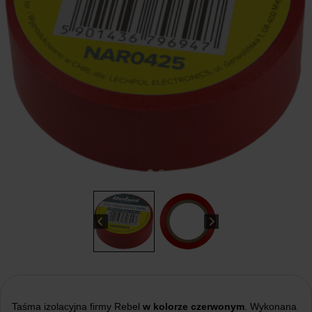
Taśma izolacyjna firmy Rebel
w kolorze czerwonym
. Wykonana