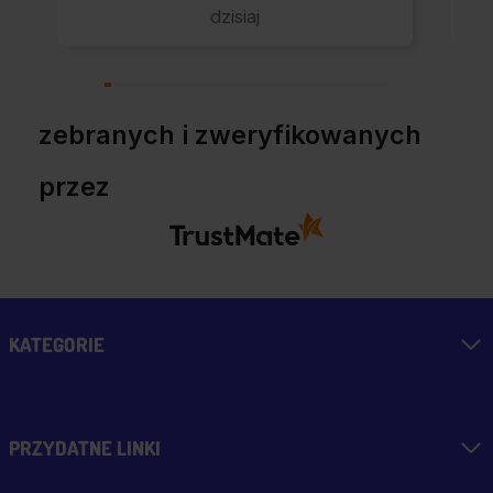
Jestem pozytywnie
dzisiaj
zaskoczony, pełen
profesjonalizm.
zebranych i zweryfikowanych
przez
KATEGORIE
PRZYDATNE LINKI