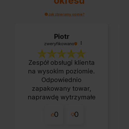
okresu
Jak zbieramy opinie?
Piotr
zweryfikowano
Zespół obsługi klienta
na wysokim poziomie.
Odpowiednio
zapakowany towar,
naprawdę wytrzymałe
opakowanie.
0
0
Wszystko ok, bez
zbędnej zwłoki.