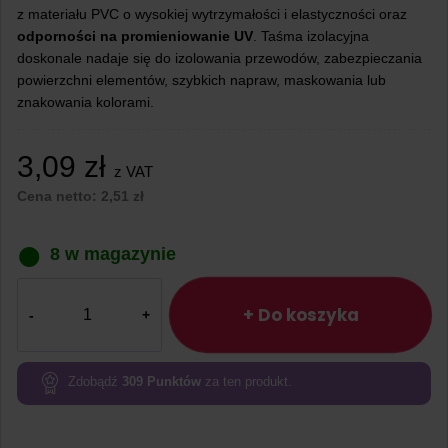
z materiału PVC o wysokiej wytrzymałości i elastyczności oraz
odporności na promieniowanie UV
. Taśma izolacyjna
doskonale nadaje się do izolowania przewodów, zabezpieczania
powierzchni elementów, szybkich napraw, maskowania lub
znakowania kolorami.
3,09
zł
z VAT
Cena netto:
2,51
zł
8 w magazynie
ilość
Taśma
+ Do koszyka
izolacyjna
19mm
x
Zdobądź
309
Punktów
za ten produkt.
9,14m
CZERWONA