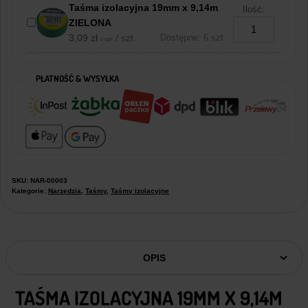
Taśma izolacyjna 19mm x 9,14m
Ilość:
ZIELONA
3,09
zł
/ szt.
Dostępne: 6 szt.
z VAT
PŁATNOŚĆ & WYSYŁKA
SKU:
NAR-00003
Kategorie:
Narzędzia
,
Taśmy
,
Taśmy izolacyjne
OPIS
TAŚMA IZOLACYJNA 19MM X 9,14M