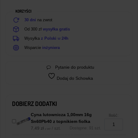
KORZYŚCI
30 dni
na zwrot
Od 300 zł
wysyłka gratis
Wysyłka
z Polski
w
24h
Wsparcie
inżyniera
Pytanie do produktu
Dodaj do Schowka
DOBIERZ DODATKI
Cyna lutownicza 1,00mm 16g
Ilość:
Sn60Pb40 z topnikiem fiolka
7,49
zł
/ szt.
Dostępne: 91 szt.
z VAT