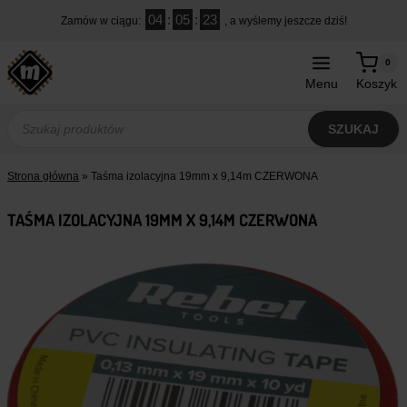
Przejdź
04
:
05
:
22
Zamów w ciągu:
, a wyślemy jeszcze dziś!
do
treści
0
Menu
Koszyk
Wyszukiwarka
produktów
SZUKAJ
Strona główna
»
Taśma izolacyjna 19mm x 9,14m CZERWONA
TAŚMA IZOLACYJNA 19MM X 9,14M CZERWONA