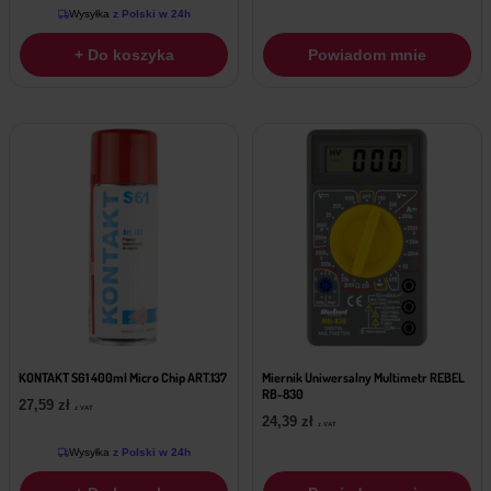
Wysyłka
z Polski w 24h
+ Do koszyka
Powiadom mnie
KONTAKT S61 400ml Micro Chip ART.137
Miernik Uniwersalny Multimetr REBEL
RB-830
27,59
zł
z VAT
24,39
zł
z VAT
Wysyłka
z Polski w 24h