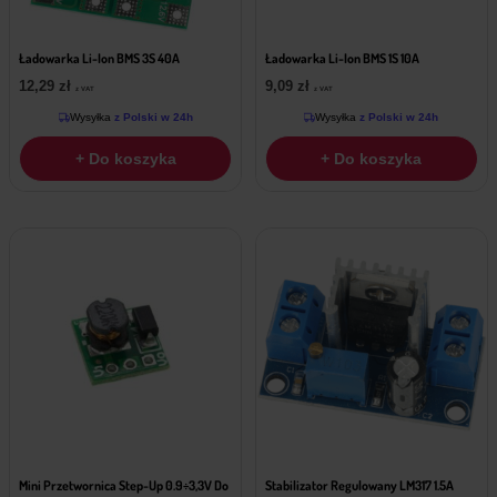
Ładowarka Li-Ion BMS 3S 40A
Ładowarka Li-Ion BMS 1S 10A
12,29
zł
9,09
zł
z VAT
z VAT
Wysyłka
z Polski w 24h
Wysyłka
z Polski w 24h
+ Do koszyka
+ Do koszyka
Mini Przetwornica Step-Up 0.9÷3,3V Do
Stabilizator Regulowany LM317 1.5A