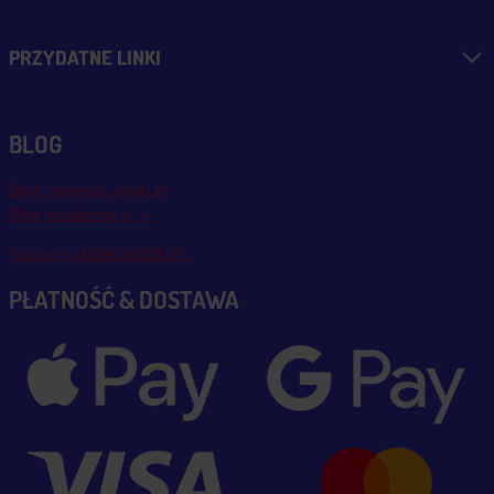
PRZYDATNE LINKI
BLOG
Blog, nowości, artykuły
Blog msalamon.pl →
Partnerzy MSALAMON.PL
PŁATNOŚĆ & DOSTAWA