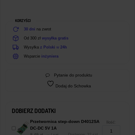
KORZYŚCI
30 dni
na zwrot
Od 300 zł
wysyłka gratis
Wysyłka
z Polski
w
24h
Wsparcie
inżyniera
Pytanie do produktu
Dodaj do Schowka
DOBIERZ DODATKI
Przetwornica step-down D4012SA
Ilość:
DC-DC 5V 1A
8,49
zł
/ szt.
Dostępne: 32 szt.