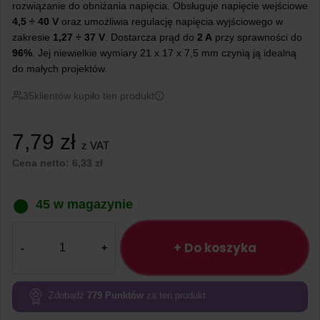
rozwiązanie do obniżania napięcia. Obsługuje napięcie wejściowe
4,5 ÷ 40 V
oraz umożliwia regulację napięcia wyjściowego w
zakresie
1,27 ÷ 37 V
. Dostarcza prąd do
2 A
przy sprawności do
96%
. Jej niewielkie wymiary 21 x 17 x 7,5 mm czynią ją idealną
do małych projektów.
35
klientów kupiło ten produkt
7,79
zł
z VAT
Cena netto:
6,33
zł
45 w magazynie
ilość
Przetwornica
+ Do koszyka
step-
down
XL1509
Zdobądź
779
Punktów
za ten produkt.
mini