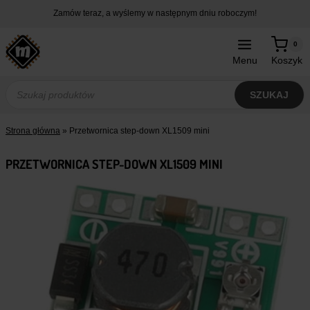
Przejdź
Zamów teraz, a wyślemy w następnym dniu roboczym!
do
treści
0
Menu
Koszyk
Wyszukiwarka
produktów
SZUKAJ
Strona główna
»
Przetwornica step-down XL1509 mini
PRZETWORNICA STEP-DOWN XL1509 MINI