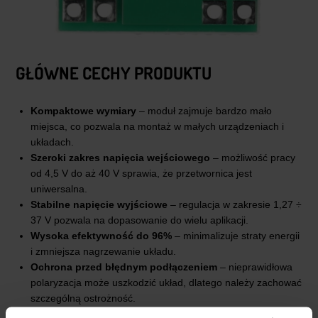
GŁÓWNE CECHY PRODUKTU
Kompaktowe wymiary
– moduł zajmuje bardzo mało
miejsca, co pozwala na montaż w małych urządzeniach i
układach.
Szeroki zakres napięcia wejściowego
– możliwość pracy
od 4,5 V do aż 40 V sprawia, że przetwornica jest
uniwersalna.
Stabilne napięcie wyjściowe
– regulacja w zakresie 1,27 ÷
37 V pozwala na dopasowanie do wielu aplikacji.
Wysoka efektywność do 96%
– minimalizuje straty energii
i zmniejsza nagrzewanie układu.
Ochrona przed błędnym podłączeniem
– nieprawidłowa
polaryzacja może uszkodzić układ, dlatego należy zachować
szczególną ostrożność.