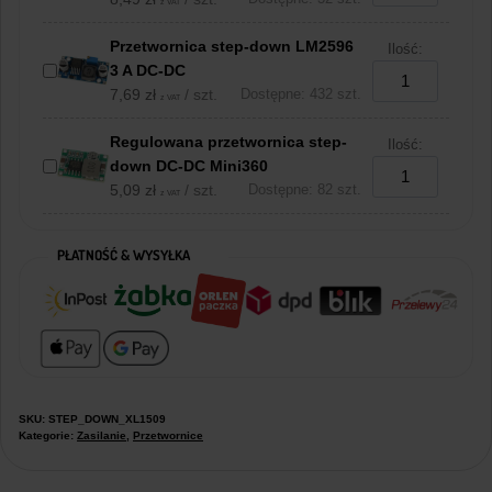
z VAT
Przetwornica step-down LM2596
Ilość:
3 A DC-DC
7,69
zł
/ szt.
Dostępne: 432 szt.
z VAT
Regulowana przetwornica step-
Ilość:
down DC-DC Mini360
5,09
zł
/ szt.
Dostępne: 82 szt.
z VAT
PŁATNOŚĆ & WYSYŁKA
SKU:
STEP_DOWN_XL1509
Kategorie:
Zasilanie
,
Przetwornice