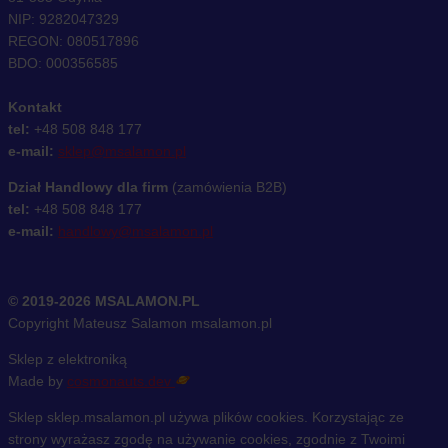
NIP: 9282047329
REGON: 080517896
BDO: 000356585
Kontakt
tel:
+48 508 848 177
e-mail:
sklep@msalamon.pl
Dział Handlowy dla firm
(zamówienia B2B)
tel:
+48 508 848 177
e-mail:
handlowy@msalamon.pl
© 2019-2026 MSALAMON.PL
Copyright Mateusz Salamon msalamon.pl
Sklep z elektroniką
Made by
cosmonauts.dev
Sklep sklep.msalamon.pl używa plików cookies. Korzystając ze
strony wyrażasz zgodę na używanie cookies, zgodnie z Twoimi