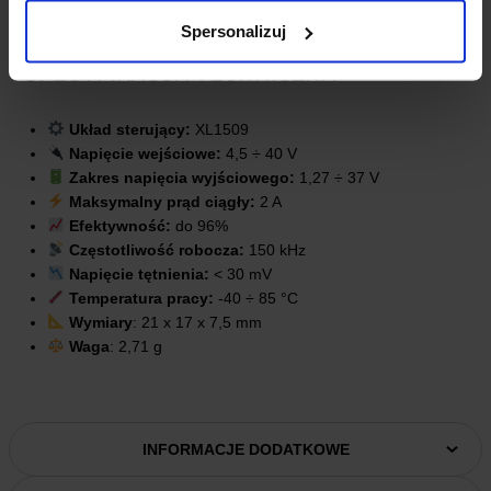
Spersonalizuj
SPECYFIKACJA TECHNICZNA
Układ sterujący:
XL1509
Napięcie wejściowe:
4,5 ÷ 40 V
Zakres napięcia wyjściowego:
1,27 ÷ 37 V
Maksymalny prąd ciągły:
2 A
Efektywność:
do 96%
Częstotliwość robocza:
150 kHz
Napięcie tętnienia:
< 30 mV
Temperatura pracy:
-40 ÷ 85 °C
Wymiary
: 21 x 17 x 7,5 mm
Waga
: 2,71 g
INFORMACJE DODATKOWE