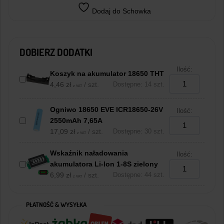
Dodaj do Schowka
DOBIERZ DODATKI
Ilość:
Koszyk na akumulator 18650 THT
4,46
zł
/ szt.
Dostępne: 14 szt.
z VAT
Ogniwo 18650 EVE ICR18650-26V
Ilość:
2550mAh 7,65A
17,09
zł
/ szt.
Dostępne: 30 szt.
z VAT
Wskaźnik naładowania
Ilość:
akumulatora Li-Ion 1-8S zielony
6,99
zł
/ szt.
Dostępne: 44 szt.
z VAT
PŁATNOŚĆ & WYSYŁKA