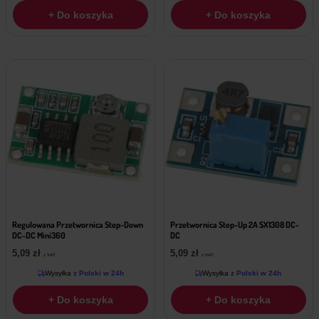
+ Do koszyka
+ Do koszyka
Regulowana Przetwornica Step-Down
Przetwornica Step-Up 2A SX1308 DC-
DC-DC Mini360
DC
5,09
zł
5,09
zł
z VAT
z VAT
Wysyłka
z Polski w 24h
Wysyłka
z Polski w 24h
+ Do koszyka
+ Do koszyka