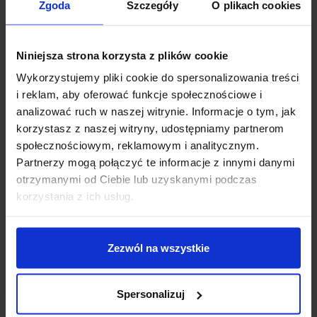
Zgoda
Szczegóły
O plikach cookies
Niniejsza strona korzysta z plików cookie
Wykorzystujemy pliki cookie do spersonalizowania treści
i reklam, aby oferować funkcje społecznościowe i
analizować ruch w naszej witrynie. Informacje o tym, jak
SPECYFIKACJA TECHNICZNA
korzystasz z naszej witryny, udostępniamy partnerom
społecznościowym, reklamowym i analitycznym.
Konfiguracja ogniw
: 1S
Partnerzy mogą połączyć te informacje z innymi danymi
Prąd pracy ciągły
: 10 A
otrzymanymi od Ciebie lub uzyskanymi podczas
Zakres napięcia obsługiwanego ogniwa
: 3,6 V – 4,2 V
korzystania z ich usług.
Zabezpieczenie przed rozładowaniem
: 2,75 V ± 0,1 V
Napięcie resetujące zabezpieczenie
: 3 V ± 0,1 V
Ochrona przed nadmiernym prądem
: do 60 A
Zezwól na wszystkie
Czas zadziałania zabezpieczenia
: 0,5 – 1,5 s
Zabezpieczenie zwarciowe
: 0,1 – 0,6 ms
Ochrona temperaturowa
: Tak
Spersonalizuj
Zabezpieczenie przed przerwanym obwodem
: Tak
Sposób montażu
: Lutowanie lub zgrzewanie