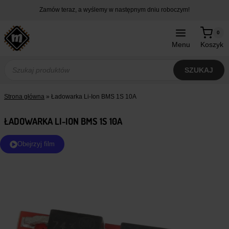
Przejdź
Zamów teraz, a wyślemy w następnym dniu roboczym!
do
treści
0
Menu
Koszyk
Wyszukiwarka
produktów
SZUKAJ
Strona główna
»
Ładowarka Li-Ion BMS 1S 10A
ŁADOWARKA LI-ION BMS 1S 10A
Obejrzyj film