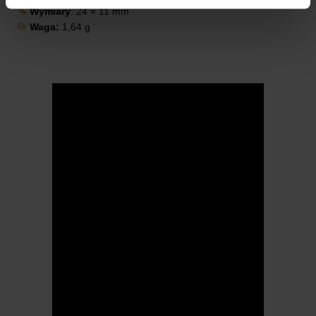
Wymiary
: 24 × 11 mm
Waga:
1,64 g