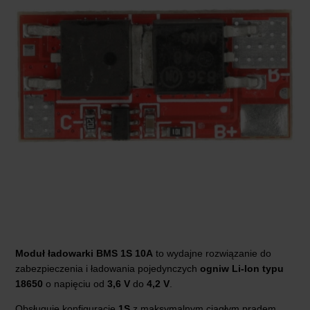
Moduł ładowarki BMS 1S 10A
to wydajne rozwiązanie do
zabezpieczenia i ładowania pojedynczych
ogniw Li-Ion typu
18650
o napięciu od
3,6 V
do
4,2 V
.
Obsługuje konfigurację
1S
z maksymalnym ciągłym prądem