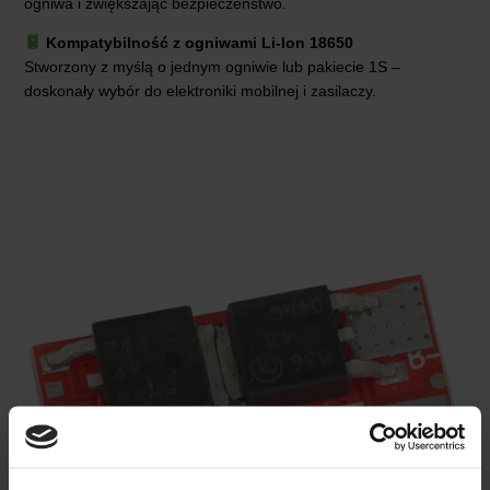
ogniwa i zwiększając bezpieczeństwo.
Kompatybilność z ogniwami Li-Ion 18650
Stworzony z myślą o jednym ogniwie lub pakiecie 1S –
doskonały wybór do elektroniki mobilnej i zasilaczy.