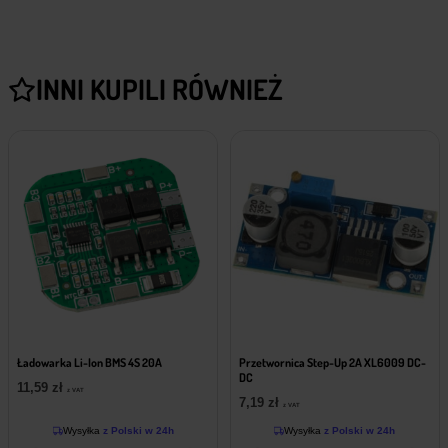
INNI KUPILI RÓWNIEŻ
Ładowarka Li-Ion BMS 4S 20A
Przetwornica Step-Up 2A XL6009 DC-
DC
11,59
zł
z VAT
7,19
zł
z VAT
Wysyłka
z Polski w 24h
Wysyłka
z Polski w 24h