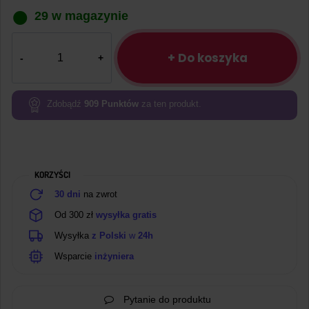
29 w magazynie
ilość
Ładowarka
+ Do koszyka
Li-
Ion
BMS
Zdobądź
909
Punktów
za ten produkt.
1S
10A
KORZYŚCI
30 dni
na zwrot
Od 300 zł
wysyłka gratis
Wysyłka
z Polski
w
24h
Wsparcie
inżyniera
Pytanie do produktu