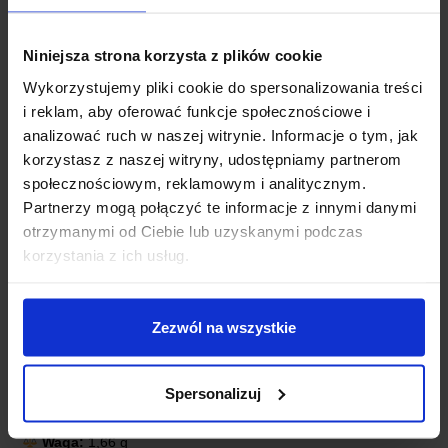
Niniejsza strona korzysta z plików cookie
Wykorzystujemy pliki cookie do spersonalizowania treści
i reklam, aby oferować funkcje społecznościowe i
analizować ruch w naszej witrynie. Informacje o tym, jak
korzystasz z naszej witryny, udostępniamy partnerom
społecznościowym, reklamowym i analitycznym.
SPECYFIKACJA TECHNICZNA
Partnerzy mogą połączyć te informacje z innymi danymi
otrzymanymi od Ciebie lub uzyskanymi podczas
Konfiguracja ogniw
: 2S 7,2 V – 8,4 V
korzystania z ich usług.
Prąd pracy ciągły
: 10 A
Zabezpieczenie przed zwarciem
: 0,1 – 0,6 ms
Zabezpieczenie przed rozładowaniem
: 2,75 V ± 0,1 V
Zezwól na wszystkie
Napięcie resetujące rozładowanie
: 3 V ± 0,1 V
Ochrona przed przeciążeniem prądowym
: 60 A
Czas reakcji zabezpieczeń prądowych
: 0,5 – 1,5 s
Spersonalizuj
Zabezpieczenie przed przerwanym obwodem
: TAK
Wymiary modułu
: 24 x 11 mm
Waga:
1,66 g