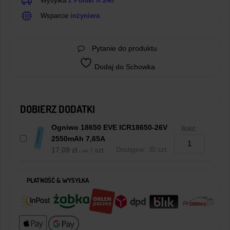
Wysyłka
z Polski
w
24h
Wsparcie
inżyniera
Pytanie do produktu
Dodaj do Schowka
DOBIERZ DODATKI
Ogniwo 18650 EVE ICR18650-26V
Ilość:
2550mAh 7,65A
17,09
zł
/ szt.
Dostępne: 30 szt.
z VAT
PŁATNOŚĆ & WYSYŁKA