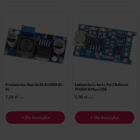
Przetwornica Step-Up 2A XL6009 DC-
Ładowarka Li-Ion Li-Pol Z Buforem
DC
TP4056 1A Micro USB
7,19
zł
5,09
zł
z VAT
z VAT
+ Do koszyka
+ Do koszyka