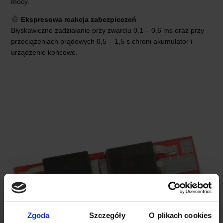
mocy.
Ekspresowa reakcja zabezpieczeń
Błyskawiczne zadziałanie przy zwarciu 0,1 – 0,6 ms oraz przy
przeciążeniach prądowych 0,5 – 1,5 s chroni akumulator i
urządzenie końcowe.
Zgoda
Szczegóły
O plikach cookies