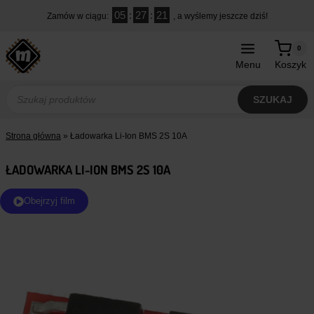
Przejdź
05
:
27
:
20
Zamów w ciągu:
, a wyślemy jeszcze dziś!
do
treści
0
Menu
Koszyk
Wyszukiwarka
produktów
SZUKAJ
Strona główna
»
Ładowarka Li-Ion BMS 2S 10A
ŁADOWARKA LI-ION BMS 2S 10A
Obejrzyj film