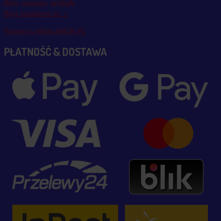
Blog, nowości, artykuły
Blog msalamon.pl →
Partnerzy MSALAMON.PL
PŁATNOŚĆ & DOSTAWA