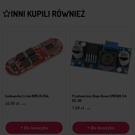
INNI KUPILI RÓWNIEŻ
Ładowarka Li-Ion BMS 3S 25A
Przetwornica Step-Down LM2596 3 A
DC-DC
10,99
zł
z VAT
7,69
zł
z VAT
+ Do koszyka
+ Do koszyka