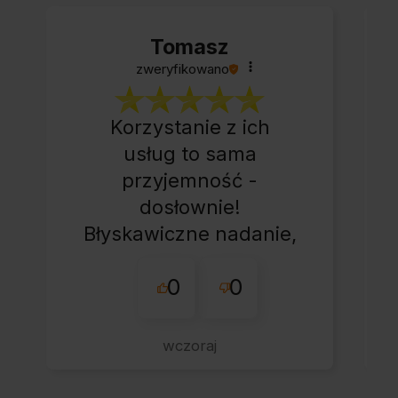
Tomasz
zweryfikowano
Korzystanie z ich
usług to sama
przyjemność -
dosłownie!
Błyskawiczne nadanie,
przesyłka bardzo
0
0
starannie
zapakowana z miłym
dodatkiem:-) Jakim?
wczoraj
Kup u w tej firmie bo
warto!