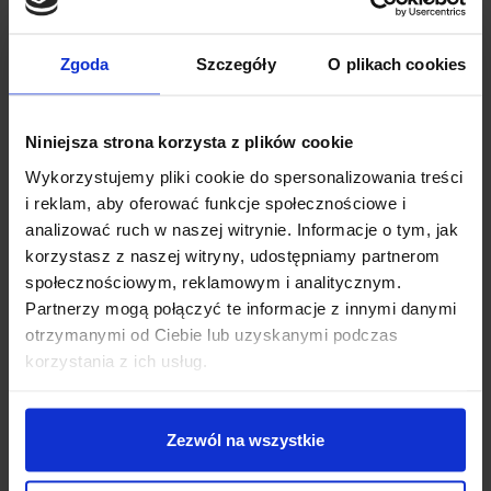
Zgoda
Szczegóły
O plikach cookies
Niniejsza strona korzysta z plików cookie
Wykorzystujemy pliki cookie do spersonalizowania treści
i reklam, aby oferować funkcje społecznościowe i
analizować ruch w naszej witrynie. Informacje o tym, jak
korzystasz z naszej witryny, udostępniamy partnerom
SPECYFIKACJA TECHNICZNA
społecznościowym, reklamowym i analitycznym.
Partnerzy mogą połączyć te informacje z innymi danymi
Marka
: EVE
otrzymanymi od Ciebie lub uzyskanymi podczas
Model
: ICR18650-26V
korzystania z ich usług.
Rozmiar
: 18650
Chemia baterii
: Li-ion
Napięcie nominalne
: 3,6 V
Zezwól na wszystkie
Minimalna pojemność
: 2500 mAh
Typowa pojemność
: 2550 mAh