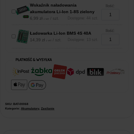
Wskaźnik naładowania
Ilość:
akumulatora Li-Ion 1-8S zielony
6,99
zł
/ szt.
Dostępne: 44 szt.
z VAT
Ilość:
Ładowarka Li-Ion BMS 4S 40A
14,39
zł
/ szt.
Dostępne: 13 szt.
z VAT
PŁATNOŚĆ & WYSYŁKA
SKU:
BAT-00068
Kategorie:
Akumulatory
,
Zasilanie