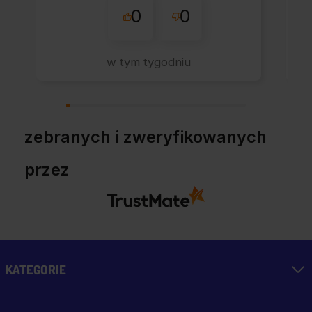
0
0
sklepu nie pierwszy
raz - zawsze
wszystko perfekt.
w tym tygodniu
Polecam z całym
przekonaniem.
zebranych i zweryfikowanych
przez
KATEGORIE