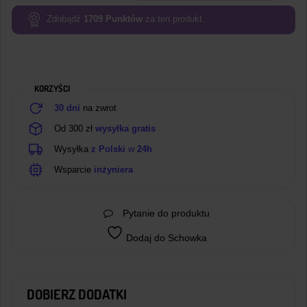
EVE ICR18650-
26V
Zdobądź
1709
Punktów
za ten produkt.
2550mAh
7,65A
KORZYŚCI
30 dni
na zwrot
Od 300 zł
wysyłka gratis
Wysyłka
z Polski
w
24h
Wsparcie
inżyniera
Pytanie do produktu
Dodaj do Schowka
DOBIERZ DODATKI