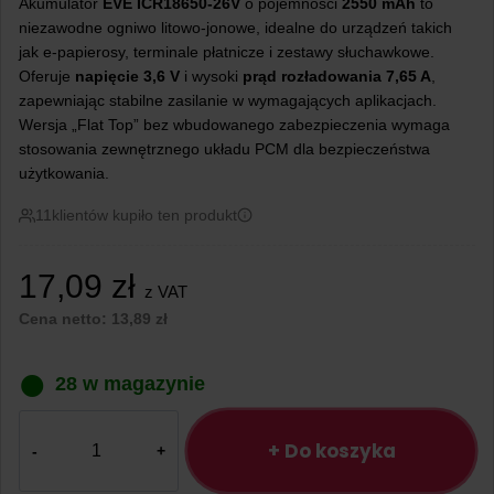
Akumulator
EVE ICR18650-26V
o pojemności
2550 mAh
to
niezawodne ogniwo litowo-jonowe, idealne do urządzeń takich
jak e-papierosy, terminale płatnicze i zestawy słuchawkowe.
Oferuje
napięcie 3,6 V
i wysoki
prąd rozładowania 7,65 A
,
zapewniając stabilne zasilanie w wymagających aplikacjach.
Wersja „Flat Top” bez wbudowanego zabezpieczenia wymaga
stosowania zewnętrznego układu PCM dla bezpieczeństwa
użytkowania.
11
klientów kupiło ten produkt
17,09
zł
z VAT
Cena netto:
13,89
zł
28 w magazynie
ilość
Ogniwo
+ Do koszyka
18650