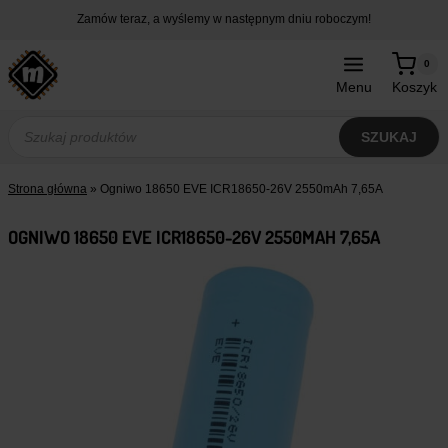
Przejdź
Zamów teraz, a wyślemy w następnym dniu roboczym!
do
treści
0
Menu
Koszyk
Wyszukiwarka
produktów
SZUKAJ
Strona główna
»
Ogniwo 18650 EVE ICR18650-26V 2550mAh 7,65A
OGNIWO 18650 EVE ICR18650-26V 2550MAH 7,65A