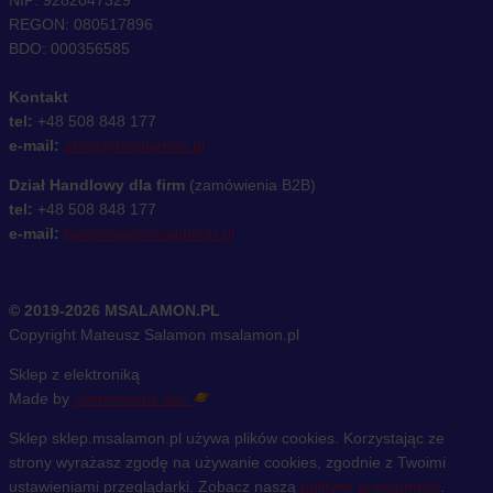
NIP: 9282047329
REGON: 080517896
BDO: 000356585
Kontakt
tel:
+48 508 848 177
e-mail:
sklep@msalamon.pl
Dział Handlowy dla firm
(zamówienia B2B)
tel:
+48 508 848 177
e-mail:
handlowy@msalamon.pl
© 2019-2026 MSALAMON.PL
Copyright Mateusz Salamon msalamon.pl
Sklep z elektroniką
Made by
cosmonauts.dev
Sklep sklep.msalamon.pl używa plików cookies. Korzystając ze
strony wyrażasz zgodę na używanie cookies, zgodnie z Twoimi
ustawieniami przeglądarki. Zobacz naszą
politykę prywatności
.