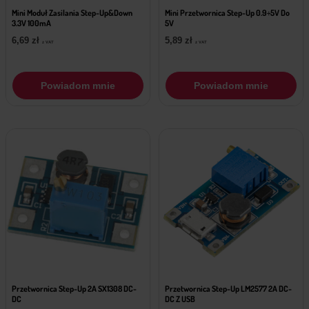
Mini Moduł Zasilania Step-Up&Down
Mini Przetwornica Step-Up 0.9÷5V Do
3.3V 100mA
5V
6,69
zł
5,89
zł
z VAT
z VAT
Powiadom mnie
Powiadom mnie
Przetwornica Step-Up 2A SX1308 DC-
Przetwornica Step-Up LM2577 2A DC-
DC
DC Z USB