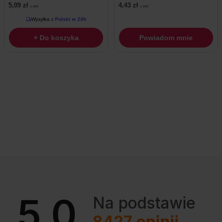
5,09
zł
4,43
zł
z VAT
z VAT
Wysyłka
z Polski w 24h
+ Do koszyka
Powiadom mnie
5.0
Na podstawie
8427
opinii