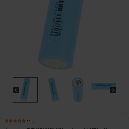
5.0
(
1
)