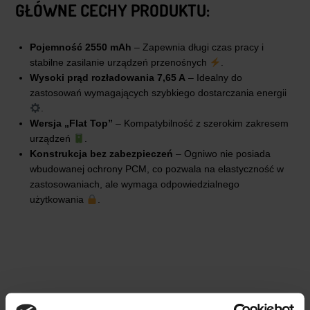
GŁÓWNE CECHY PRODUKTU:
Pojemność 2550 mAh
– Zapewnia długi czas pracy i
stabilne zasilanie urządzeń przenośnych
.
Wysoki prąd rozładowania 7,65 A
– Idealny do
zastosowań wymagających szybkiego dostarczania energii
.
Wersja „Flat Top”
– Kompatybilność z szerokim zakresem
urządzeń
.
Konstrukcja bez zabezpieczeń
– Ogniwo nie posiada
wbudowanej ochrony PCM, co pozwala na elastyczność w
zastosowaniach, ale wymaga odpowiedzialnego
użytkowania
.