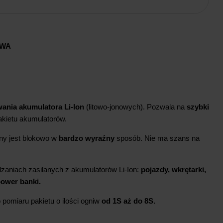
AWA
ania akumulatora Li-Ion
(litowo-jonowych). Pozwala na
szybki
kietu akumulatorów.
y jest blokowo w
bardzo wyraźny
sposób. Nie ma szans na
zaniach zasilanych z akumulatorów Li-Ion:
pojazdy, wkrętarki,
 power banki.
pomiaru pakietu o ilości ogniw
od 1S aż do 8S.