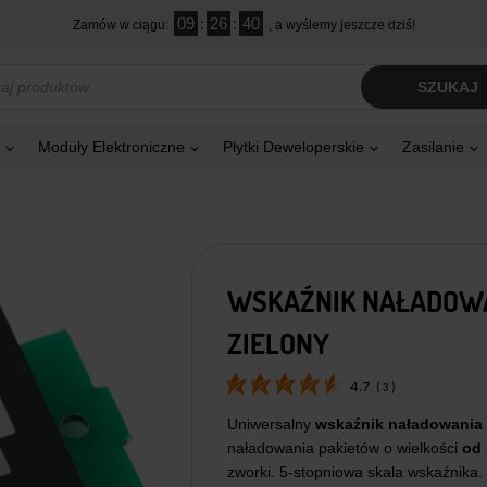
09
:
26
:
39
Zamów w ciągu:
, a wyślemy jeszcze dziś!
kiwarka
SZUKAJ
tów
Moduły Elektroniczne
Płytki Deweloperskie
Zasilanie
WSKAŹNIK NAŁADOWAN
ZIELONY
4.7
(
3
)
Uniwersalny
wskaźnik naładowania 
naładowania pakietów o wielkości
od 
zworki. 5-stopniowa skala wskaźnika. 