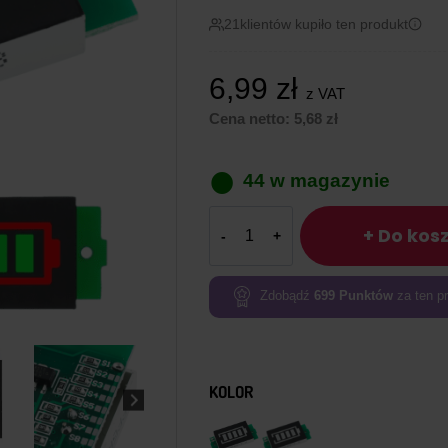
21
klientów kupiło ten produkt
6,99
zł
z VAT
Cena netto:
5,68
zł
44 w magazynie
ilość
+ Do kos
Wskaźnik
naładowania
akumulatora
Zdobądź
699
Punktów
za ten pr
Li-
Ion
1-
8S
KOLOR
zielony