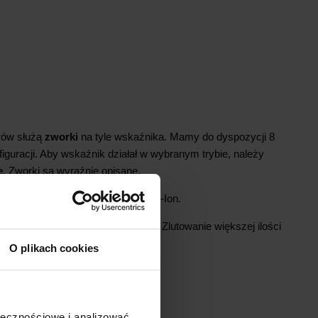
rów służą
zworki
na tyle wskaźnika. Mamy do dyspozycji 8
iguracji. Aby wskaźnik działał w wybranym trybie, należy
ę.
Zworki są wyraźnie opisane.
 S1 dla pomiaru jednego ogniwa Li-Ion.
ej niż jedną zworkę jednocześnie. Zlutowanie większej ilości
nia wskaźnika.
O plikach cookies
ołecznościowe i analizować