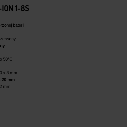
ION 1-8S
rzonej baterii
Czerwony
ony
do 50°C
20 x 8 mm
x 20 mm
 2 mm