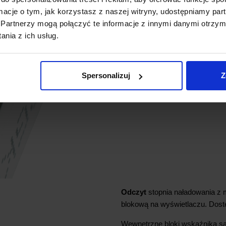
ormacje o tym, jak korzystasz z naszej witryny, udostępniamy p
Partnerzy mogą połączyć te informacje z innymi danymi otrzym
nia z ich usług.
Spersonalizuj
Z
Odczyt
stopnia naładowania z m
blokową na wyświetlaczu. Dostę
Wewnętrzne bloki wskaźnika s