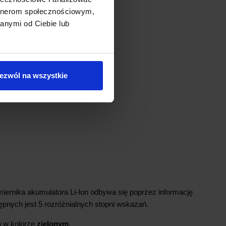
artnerom społecznościowym,
anymi od Ciebie lub
ezwól na wszystkie
iernika akumulatora Li-Ion odbywa się poprzez informację
pnych jest 5 rozróżnialnych stopni wskazań.
ą w kolorze
zielonym
.