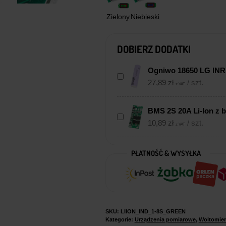
Zielony
Niebieski
DOBIERZ DODATKI
Ogniwo 18650 LG IN
27,89
zł
/ szt.
z VAT
BMS 2S 20A Li-Ion z 
10,89
zł
/ szt.
z VAT
PŁATNOŚĆ & WYSYŁKA
SKU:
LIION_IND_1-8S_GREEN
Kategorie:
Urządzenia pomiarowe
,
Woltomier