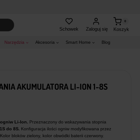
0
Zaloguj się
Schowek
Koszyk
Narzędzia
Akcesoria
Smart Home
Blog
IA AKUMULATORA LI-ION 1-8S
ogniw Li-Ion.
Przeznaczony do wskazywania stopnia
1S do 8S.
Konfiguracja ilości ogniw modyfikowana przez
Kolor bloków zielony, kolor obwódki baterii czerwony.