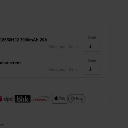
Ilość:
R18650HJ2 3000mAh 20A
Dostępne: 52 szt.
Ilość:
balanserem
Dostępne: 31 szt.
ze