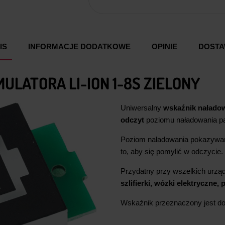
IS
INFORMACJE DODATKOWE
OPINIE
DOST
LATORA LI-ION 1-8S ZIELONY
Uniwersalny
wskaźnik naładow
odczyt
poziomu naładowania pa
Poziom naładowania pokazywan
to, aby się pomylić w odczycie.
Przydatny przy wszelkich urząd
szlifierki, wózki elektryczne,
Wskaźnik przeznaczony jest do 