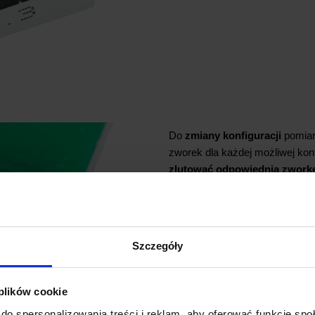
Do
zmiany konfiguracji
pomia
zworek dla każdej możliwej konf
zlutować odpowiednią zwork
Domyślnie założona jest zworka
Uwaga.
Nie należy lutować więc
może doprowadzić do uszkodze
Szczegóły
 plików cookie
do spersonalizowania treści i reklam, aby oferować funkcje sp