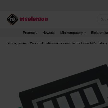
Przejdź
do
treści
Wyszu
produk
Promocje
Nowości
Minikomputery
Elektronika
Strona główna
»
Wskaźnik naładowania akumulatora Li-Ion 1-8S zielony