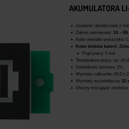
AKUMULATORA LI-
Zasilanie: dostarczane z mie
Zakres pomiarowy:
1S – 8S
Kolor obwódki wskaźnika: 
Kolor bloków baterii: Ziel
Prąd pracy: 5 mA
Temperatura pracy: od -20 
Dokładność pomiaru: 2%
Wymiary całkowite: 43,5 x 
Wymiary wyświetlacza:
32 
Otwory mocujące: średnica