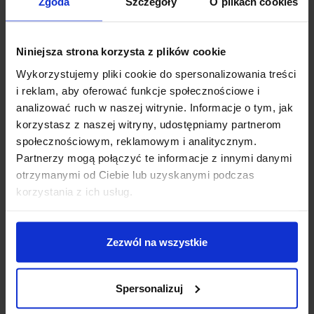
Zgoda
Szczegóły
O plikach cookies
Niniejsza strona korzysta z plików cookie
Wykorzystujemy pliki cookie do spersonalizowania treści
SPECYFIKACJA TECHNICZNA
i reklam, aby oferować funkcje społecznościowe i
analizować ruch w naszej witrynie. Informacje o tym, jak
korzystasz z naszej witryny, udostępniamy partnerom
Układ sterujący:
L298N
społecznościowym, reklamowym i analitycznym.
Napięcie zasilania:
do 12 V
Partnerzy mogą połączyć te informacje z innymi danymi
Prąd wyjściowy na kanał:
maks. 2 A
otrzymanymi od Ciebie lub uzyskanymi podczas
Prąd zasilania części logicznej:
36 mA
korzystania z ich usług.
Wbudowany regulator 5 V:
tak, z możliwością
odłączenia
Złącza sygnałowe:
goldpin 2,54 mm
Złącza silników i zasilania:
śrubowe ARK
Zezwól na wszystkie
Chłodzenie:
radiator aluminiowy
Wymiary:
44 x 44 x 30 mm
Waga:
24,85 g
Spersonalizuj