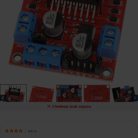
Chwilowy brak zapasu
4.0
(
1
)