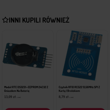
INNI KUPILI RÓWNIEŻ
Moduł RTC DS3231 + EEPROM 24C32 Z
Czytnik RFID RC522 13,56MHz SPI Z
Gniazdem Na Baterię
Kartą I Brelokiem
13,09
zł
8,79
zł
z VAT
z VAT