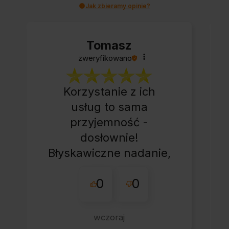
Jak zbieramy opinie?
Tomasz
zweryfikowano
Korzystanie z ich
usług to sama
przyjemność -
dosłownie!
Błyskawiczne nadanie,
przesyłka bardzo
0
0
starannie
zapakowana z miłym
dodatkiem:-) Jakim?
wczoraj