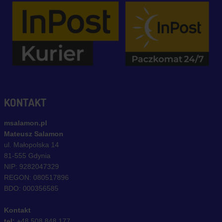
KONTAKT
msalamon.pl
Mateusz Salamon
ul. Małopolska 14
81-555 Gdynia
NIP: 9282047329
REGON: 080517896
BDO: 000356585
Kontakt
tel:
+48 508 848 177