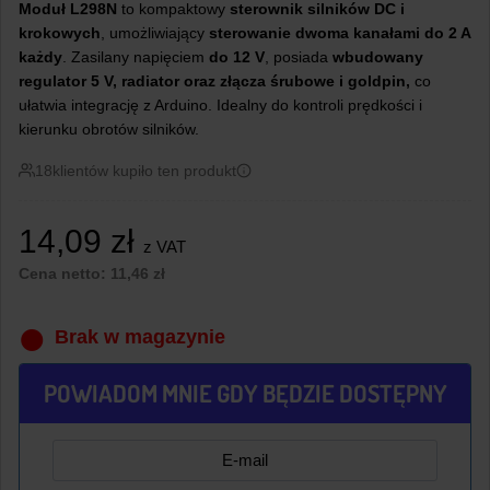
Moduł L298N
to kompaktowy
sterownik silników DC i
krokowych
, umożliwiający
sterowanie dwoma kanałami do 2 A
każdy
. Zasilany napięciem
do 12 V
, posiada
wbudowany
regulator 5
V, radiator oraz złącza śrubowe i goldpin,
co
ułatwia integrację z Arduino. Idealny do kontroli prędkości i
kierunku obrotów silników.
18
klientów kupiło ten produkt
14,09
zł
z VAT
Cena netto:
11,46
zł
Brak w magazynie
POWIADOM MNIE GDY BĘDZIE DOSTĘPNY