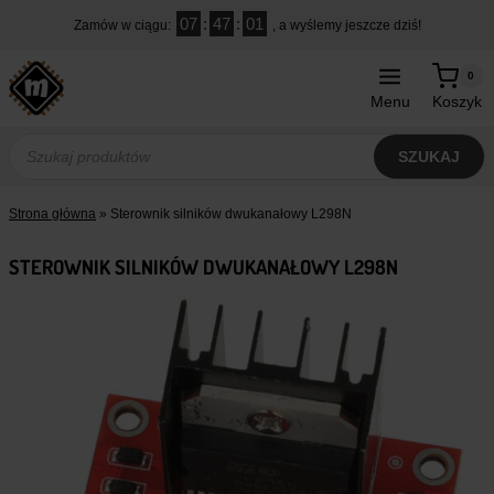
Przejdź
07
:
47
:
00
Zamów w ciągu:
, a wyślemy jeszcze dziś!
do
treści
0
Menu
Koszyk
Wyszukiwarka
produktów
SZUKAJ
Strona główna
»
Sterownik silników dwukanałowy L298N
STEROWNIK SILNIKÓW DWUKANAŁOWY L298N