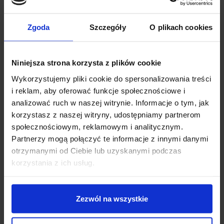
Moduł do pracy wymaga jedynie napięcia zasilania cewek
przekaźników (5V dla modułu z tej oferty) oraz sygnału
Zgoda
Szczegóły
O plikach cookies
sterującego.
Przekaźnik aktywowany jest stanem niskim
(LOW)
podanym na piny sterujące.
Niniejsza strona korzysta z plików cookie
Wykorzystujemy pliki cookie do spersonalizowania treści
i reklam, aby oferować funkcje społecznościowe i
analizować ruch w naszej witrynie. Informacje o tym, jak
korzystasz z naszej witryny, udostępniamy partnerom
społecznościowym, reklamowym i analitycznym.
Partnerzy mogą połączyć te informacje z innymi danymi
otrzymanymi od Ciebie lub uzyskanymi podczas
korzystania z ich usług.
Zezwól na wszystkie