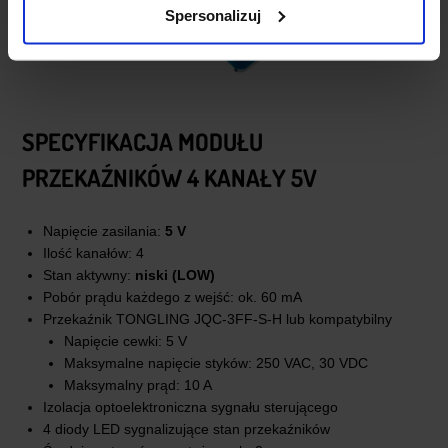
Spersonalizuj
SPECYFIKACJA MODUŁU
PRZEKAŹNIKÓW 4 KANAŁY 5V
Napięcie zasilania:
5 V
Ilość kanałów: 4
Stan aktywny:
niski (LOW)
Pobór prądu każdego z wejść: ok. 60 mA
Przekaźnik TONGLING JQC-3FF-S-H lub kompatybilny
Napięcie cewki: 5 V
Maksymalne napięcie styków: 250 VAC, 30 VDC
Maksymalny prąd: 10 A
Izolacja optoelektroniczna sygnału sterującego
4 diody LED sygnalizujące stan przekaźników