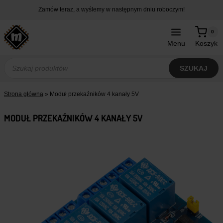
Przejdź
Zamów teraz, a wyślemy w następnym dniu roboczym!
do
treści
0
Menu
Koszyk
Wyszukiwarka
produktów
SZUKAJ
Strona główna
»
Moduł przekaźników 4 kanały 5V
MODUŁ PRZEKAŹNIKÓW 4 KANAŁY 5V