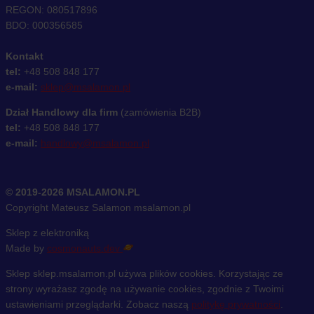
REGON: 080517896
BDO: 000356585
Kontakt
tel:
+48 508 848 177
e-mail:
sklep@msalamon.pl
Dział Handlowy dla firm
(zamówienia B2B)
tel:
+48 508 848 177
e-mail:
handlowy@msalamon.pl
© 2019-2026 MSALAMON.PL
Copyright Mateusz Salamon msalamon.pl
Sklep z elektroniką
Made by
cosmonauts.dev
Sklep sklep.msalamon.pl używa plików cookies. Korzystając ze
strony wyrażasz zgodę na używanie cookies, zgodnie z Twoimi
ustawieniami przeglądarki. Zobacz naszą
politykę prywatności
.