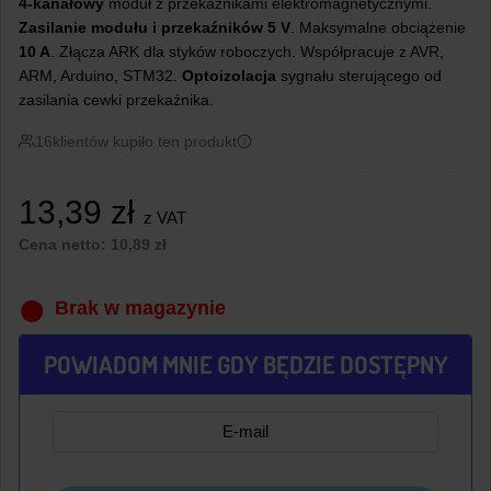
4-kanałowy
moduł z przekaźnikami elektromagnetycznymi.
Zasilanie modułu i przekaźników 5 V
. Maksymalne obciążenie
10 A
. Złącza ARK dla styków roboczych. Współpracuje z AVR,
ARM, Arduino, STM32.
Optoizolacja
sygnału sterującego od
zasilania cewki przekaźnika.
16
klientów kupiło ten produkt
13,39
zł
z VAT
Cena netto:
10,89
zł
Brak w magazynie
POWIADOM MNIE GDY BĘDZIE DOSTĘPNY