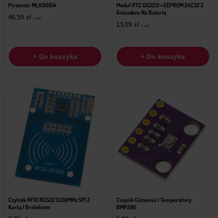
Pirometr MLX90614
Moduł RTC DS3231 + EEPROM 24C32 Z
Gniazdem Na Baterię
46,59
zł
z VAT
13,09
zł
z VAT
+ Do koszyka
+ Do koszyka
Czytnik RFID RC522 13,56MHz SPI Z
Czujnik Ciśnienia I Temperatury
Kartą I Brelokiem
BMP280