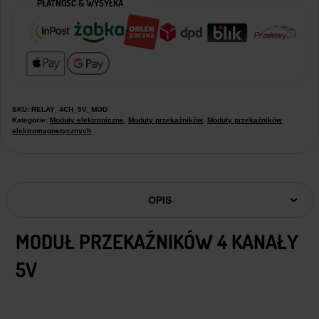
PŁATNOŚĆ & WYSYŁKA
SKU:
RELAY_4CH_5V_MOD
Kategorie:
Moduły elektroniczne
,
Moduły przekaźników
,
Moduły przekaźników
elektromagnetycznych
OPIS
MODUŁ PRZEKAŹNIKÓW 4 KANAŁY
5V