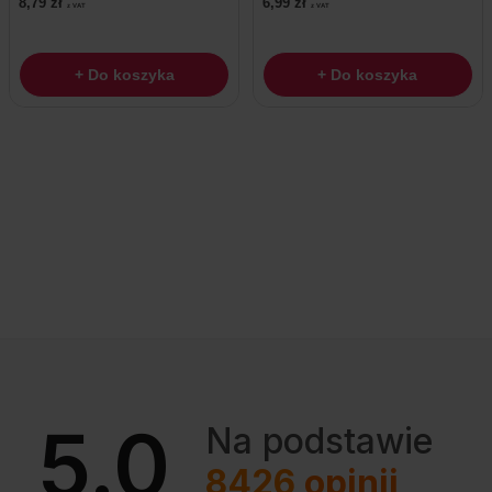
8,79
zł
6,99
zł
z VAT
z VAT
+ Do koszyka
+ Do koszyka
5.0
Na podstawie
8426
opinii