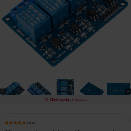
Chwilowy brak zapasu
5.0
(
1
)