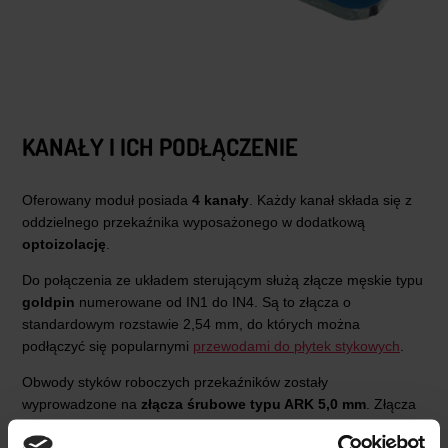
KANAŁY I ICH PODŁĄCZENIE
Oferowany moduł posiada
4 kanały
. Każdy kanał składa się z
oddzielnego przekaźnika wyposażonego w dodatkową
optoizolację
.
Do połączenia ze układem sterującym służą złącze męskie typu
goldpin
numerowane od IN1 do IN4. Są to złącza o
standardowym rozstawie 2,54 mm, do których można
podłączyć się popularnymi
przewodami do płytek stykowych
.
Obwody styków roboczych przekaźników zostały
wyprowadzone na
złącza śrubowe typu ARK 5,0 mm
. Złącza
te są zaciskane śrubami tworząc pewne połączenie.