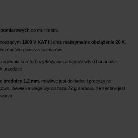
 pomiarowych
do multimetru.
wynoszącym
1000 V KAT III
oraz
maksymaln
e
obciążenie 20 A
.
ieczeństwo podczas pomiarów.
zapewnia komfort użytkowania, a kątowe wtyki bananowe
ch urządzeń.
 o
średnicy 1,2 mm
, możliwe jest dokładne i precyzyjne
kowo, niewielka waga wynosząca
72 g
sprawia, że zestaw jest
ywaniu.