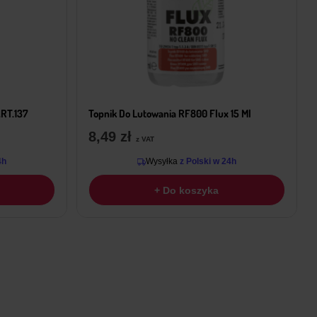
RT.137
Topnik Do Lutowania RF800 Flux 15 Ml
8,49
zł
z VAT
4h
Wysyłka
z Polski w 24h
+ Do koszyka