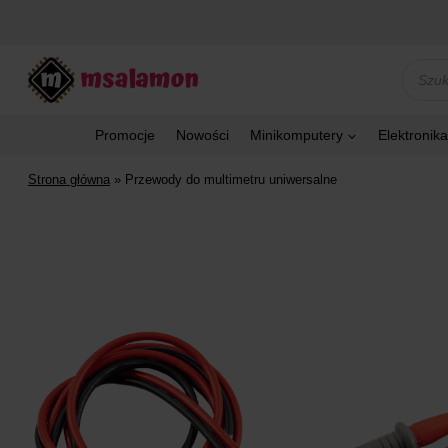
Przejdź
do
treści
Wyszu
produk
Promocje
Nowości
Minikomputery
Elektronika
Strona główna
»
Przewody do multimetru uniwersalne