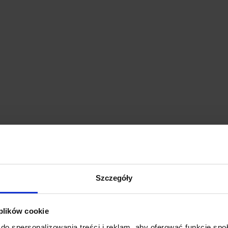
SPECYFIKACJA T
Szczegóły
Maksymalne napięcie pracy
Maksymalne obciążenie:
20
 plików cookie
Długość :
100 cm
do spersonalizowania treści i reklam, aby oferować funkcje sp