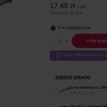
17,49
zł
z VAT
Cena netto:
14,22
zł
5 w magazynie
ilość
+ Do kos
Przewody
do
multimetru
Zdobądź
1749
Punktów
za ten 
uniwersalne
DOBIERZ DODATKI
Cyna lutownicza 1,00
7,49
zł
/ szt.
z VAT
Uno R3 z układem CH