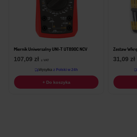
Miernik Uniwersalny UNI-T UT890C NCV
Zestaw Wkrę
107,09
zł
31,09
zł
z VAT
Wysyłka
z Polski w 24h
+ Do koszyka