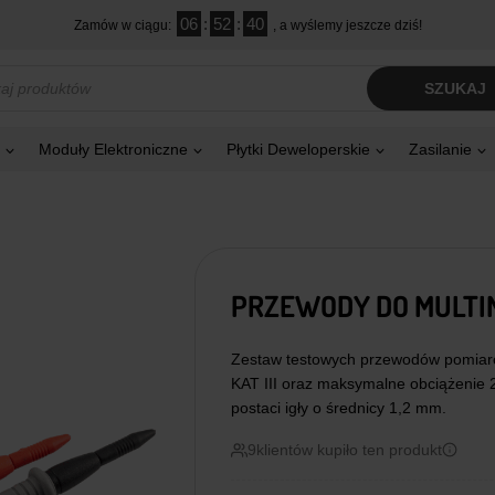
06
:
52
:
40
Zamów w ciągu:
, a wyślemy jeszcze dziś!
kiwarka
SZUKAJ
tów
Moduły Elektroniczne
Płytki Deweloperskie
Zasilanie
PRZEWODY DO MULTI
Zestaw testowych przewodów pomiaro
KAT III oraz maksymalne obciążenie
postaci igły o średnicy 1,2 mm.
9
klientów kupiło ten produkt