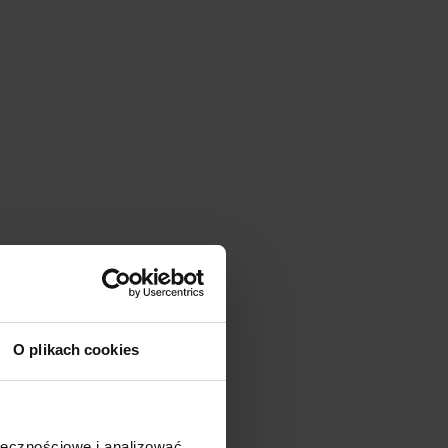
ECZNICZNA
O plikach cookies
:
1000 V KAT III
 A
ołecznościowe i analizować