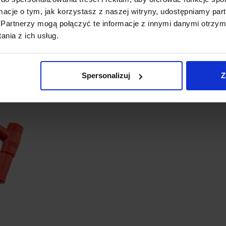
Wtyki bananowe:
kątowy
ormacje o tym, jak korzystasz z naszej witryny, udostępniamy p
Wtyki:
proste
Partnerzy mogą połączyć te informacje z innymi danymi otrzym
Końcówka:
igła 1,2 mm
nia z ich usług.
Waga:
72 g
Spersonalizuj
Z