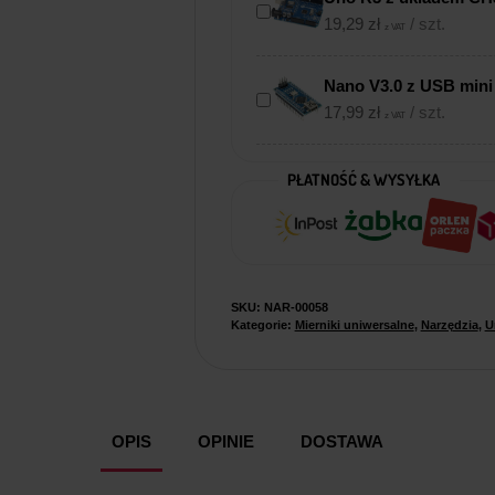
19,29
zł
/ szt.
z VAT
Nano V3.0 z USB mini
17,99
zł
/ szt.
z VAT
PŁATNOŚĆ & WYSYŁKA
SKU:
NAR-00058
Kategorie:
Mierniki uniwersalne
,
Narzędzia
,
U
OPIS
OPINIE
DOSTAWA