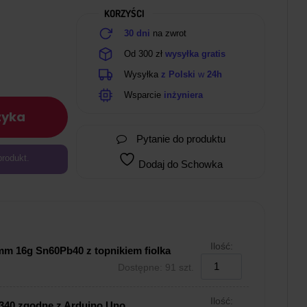
KORZYŚCI
30 dni
na zwrot
Od 300 zł
wysyłka gratis
Wysyłka
z Polski
w
24h
Wsparcie
inżyniera
zyka
Pytanie do produktu
produkt.
Dodaj do Schowka
Ilość:
mm 16g Sn60Pb40 z topnikiem fiolka
Dostępne: 91 szt.
Ilość:
340 zgodne z Arduino Uno