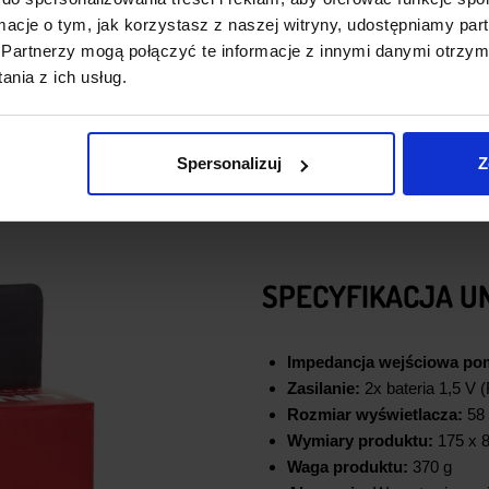
Podświetlany ekran LCD:
D
ormacje o tym, jak korzystasz z naszej witryny, udostępniamy p
słabego oświetlenia.
Partnerzy mogą połączyć te informacje z innymi danymi otrzym
Maksymalny odczyt:
4000
nia z ich usług.
Spersonalizuj
Z
SPECYFIKACJA UN
Impedancja wejściowa pom
Zasilanie:
2x bateria 1,5 V 
Rozmiar wyświetlacza:
58
Wymiary produktu:
175 x 
Waga produktu:
370 g