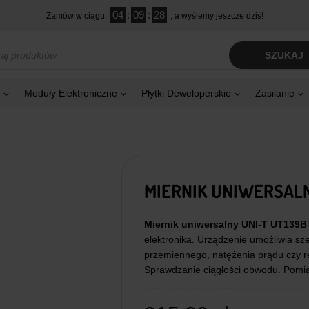
04
:
09
:
27
Zamów w ciągu:
, a wyślemy jeszcze dziś!
kiwarka
SZUKAJ
tów
Moduły Elektroniczne
Płytki Deweloperskie
Zasilanie
MIERNIK UNIWERSALN
Miernik uniwersalny UNI-T UT139B
elektronika. Urządzenie umożliwia sz
przemiennego, natężenia prądu czy re
Sprawdzanie ciągłości obwodu. Pomiar