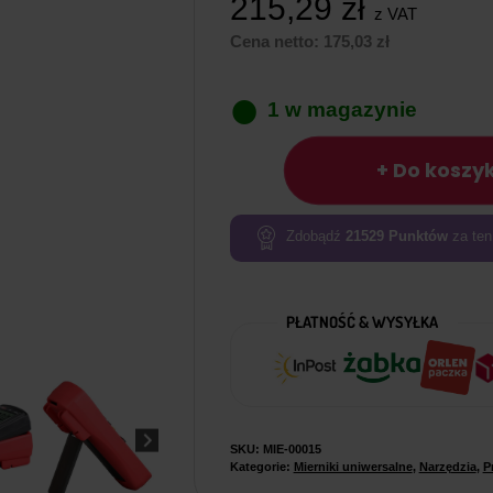
215,29
zł
z VAT
Cena netto:
175,03
zł
1 w magazynie
ilość
+ Do koszy
Miernik
uniwersalny
UNI-
Zdobądź
21529
Punktów
za ten
T
UT139B
PŁATNOŚĆ & WYSYŁKA
SKU:
MIE-00015
Kategorie:
Mierniki uniwersalne
,
Narzędzia
,
P