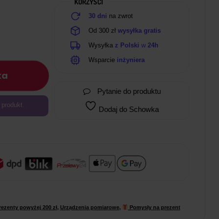
KORZYŚCI
30 dni
na zwrot
Od 300 zł
wysyłka gratis
Wysyłka
z Polski
w
24h
Wsparcie
inżyniera
ka
Pytanie do produktu
 produkt.
Dodaj do Schowka
rezenty powyżej 200 zł
,
Urządzenia pomiarowe
,
Pomysły na prezent