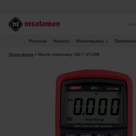
Przejdź
do
treści
Wyszu
produk
Promocje
Nowości
Minikomputery
Elektronika
Strona główna
»
Miernik uniwersalny UNI-T UT139B