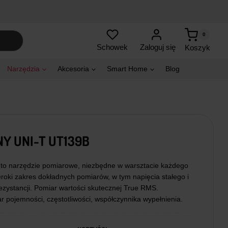
0
Zaloguj się
Schowek
Koszyk
Narzędzia
Akcesoria
Smart Home
Blog
Y UNI-T UT139B
to narzędzie pomiarowe, niezbędne w warsztacie każdego
eroki zakres dokładnych pomiarów, w tym napięcia stałego i
zystancji. Pomiar wartości skutecznej True RMS.
 pojemności, częstotliwości, współczynnika wypełnienia.