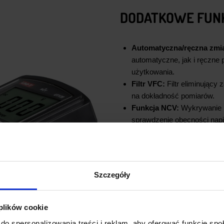
DODATKOWE FUN
Automatyczna/ręczna zmi
automatyczne, jak i ręczne
użytkowania.
Filtr VFC:
Filtr eliminujący
na dokładność pomiarów.
Funkcja NCV:
Wykrywanie p
sprawdzenie obecności napi
True RMS:
Dokładne pomiar
Automatyczne wyłączenie
bezczynności, co oszczędza
Wskaźnik niskiego poziomu
Szczegóły
Funkcja „hold”:
Zamrożenie 
Tryb pomiaru względnego
referencyjną.
 plików cookie
Zapis wartości MAX/MIN:
M
do spersonalizowania treści i reklam, aby oferować funkcje sp