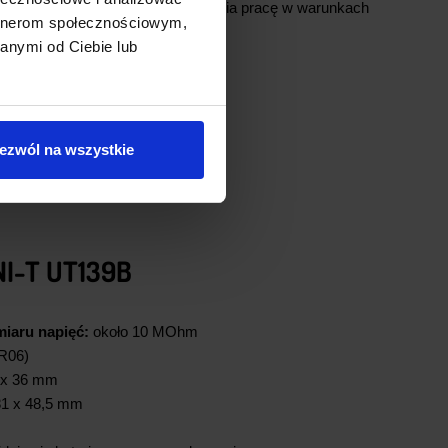
uży, czytelny ekran LCD umożliwia pracę w warunkach
artnerom społecznościowym,
anymi od Ciebie lub
ezwól na wszystkie
I-T UT139B
iaru napięć:
około 10 MOhm
(R06)
 x 36 mm
81 x 48,5 mm