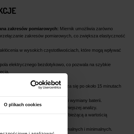
KCJE
ana zakresów pomiarowych:
Miernik umożliwia zarówno
 przełączanie zakresów pomiarowych, co zwiększa elastyczność
 zakłócenia w wysokich częstotliwościach, które mogą wpływać
ola elektrycznego bezdotykowo, co pozwala na szybkie
ęcia.
y napięć i prądów zmiennych.
:
Urządzenie automatycznie wyłącza się po około 15 minutach
 baterię.
 baterii:
Informuje o konieczności wymiany baterii.
O plikach cookies
ostatniego wskazania dla dokładniejszej analizy.
:
Pomiar różnicy między wartością bieżącą a wartością
ożliwość zapisu wartości maksymalnych i minimalnych.
ołecznościowe i analizować