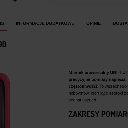
IS
INFORMACJE DODATKOWE
OPINIE
DOST
9B
Miernik uniwersalny UNI-T U
precyzyjne pomiary napięcia, 
częstotliwości
. To wszechstron
hobbystów, oferujące szeroki z
scenariuszach.
ZAKRESY POMIA