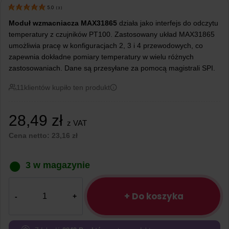
5.0
(
3
)
Moduł wzmacniacza MAX31865
działa jako interfejs do odczytu
temperatury z czujników PT100. Zastosowany układ MAX31865
umożliwia pracę w konfiguracjach 2, 3 i 4 przewodowych, co
zapewnia dokładne pomiary temperatury w wielu różnych
zastosowaniach. Dane są przesyłane za pomocą magistrali SPI.
11
klientów kupiło ten produkt
28,49
zł
z VAT
Cena netto:
23,16
zł
3 w magazynie
ilość
Moduł
+ Do koszyka
wzmacniacza
MAX31865
–