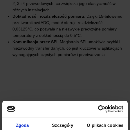
2, 3 i 4 przewodowych, co zwiększa jego elastyczność w
różnych instalacjach.
Dokładność i rozdzielczość pomiaru
: Dzięki 15-bitowemu
przetwornikowi ADC, moduł oferuje rozdzielczość
0,03125°C, co pozwala na niezwykle precyzyjne pomiary
temperatury z dokładnością do 0,5°C.
Komunikacja przez SPI
: Magistrala SPI umożliwia szybki i
niezawodny transfer danych, co jest kluczowe w aplikacjach
wymagających częstych pomiarów i przetwarzania.
Zgoda
Szczegóły
O plikach cookies