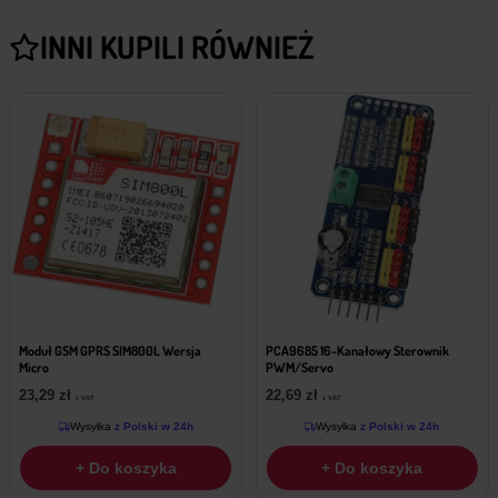
INNI KUPILI RÓWNIEŻ
Moduł GSM GPRS SIM800L Wersja
PCA9685 16-Kanałowy Sterownik
Micro
PWM/Servo
23,29
zł
22,69
zł
z VAT
z VAT
Wysyłka
z Polski w 24h
Wysyłka
z Polski w 24h
+ Do koszyka
+ Do koszyka