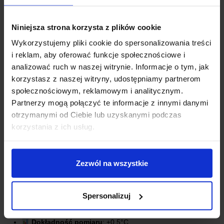
Niniejsza strona korzysta z plików cookie
Wykorzystujemy pliki cookie do spersonalizowania treści
i reklam, aby oferować funkcje społecznościowe i
analizować ruch w naszej witrynie. Informacje o tym, jak
korzystasz z naszej witryny, udostępniamy partnerom
społecznościowym, reklamowym i analitycznym.
Partnerzy mogą połączyć te informacje z innymi danymi
otrzymanymi od Ciebie lub uzyskanymi podczas
korzystania z ich usług.
SPECYFIKACJA TECHNICZNA:
Zezwól na wszystkie
Typ:
Moduł wzmacniacza MAX31865 – Przetwornik
PT100 z interfejsem SPI
Napięcie zasilania
: 3 do 5 V
Spersonalizuj
Typ magistrali
: SPI
Typ czujnika
: PT100
Dokładność pomiaru
: ±0,5°C