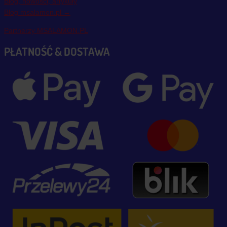
Blog, nowości, artykuły
Blog msalamon.pl →
Partnerzy MSALAMON.PL
PŁATNOŚĆ & DOSTAWA