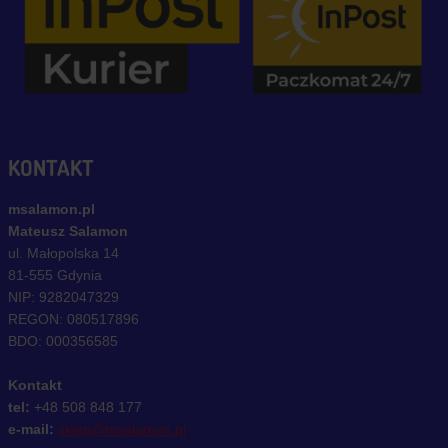
KONTAKT
msalamon.pl
Mateusz Salamon
ul. Małopolska 14
81-555 Gdynia
NIP: 9282047329
REGON: 080517896
BDO: 000356585
Kontakt
tel:
+48 508 848 177
e-mail:
sklep@msalamon.pl