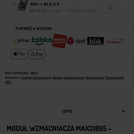
WiFi + BLE 5.0
50,69
zł
/ szt.
Dostępne: 83 szt.
z VAT
PŁATNOŚĆ & WYSYŁKA
SKU:
MAX31865_MOD
Kategorie:
Czujniki temperatury
,
Moduły elektroniczne
,
Przetworniki
,
Przetworniki
ADC
OPIS
MODUŁ WZMACNIACZA MAX31865 –