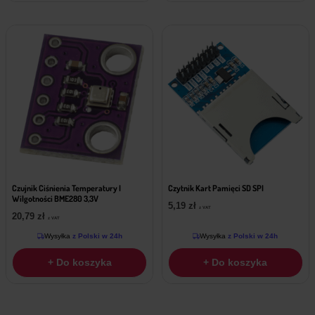
Czujnik Ciśnienia Temperatury I
Czytnik Kart Pamięci SD SPI
Wilgotności BME280 3,3V
5,19
zł
z VAT
20,79
zł
z VAT
Wysyłka
z Polski w 24h
Wysyłka
z Polski w 24h
+ Do koszyka
+ Do koszyka