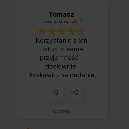
Tomasz
zweryfikowano
Korzystanie z ich
usług to sama
przyjemność -
dosłownie!
Błyskawiczne nadanie,
przesyłka bardzo
0
0
starannie
zapakowana z miłym
dodatkiem:-) Jakim?
wczoraj
Kup u w tej firmie bo
warto!