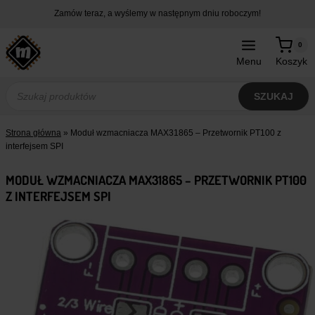
Przejdź
Zamów teraz, a wyślemy w następnym dniu roboczym!
do
treści
0
Menu
Koszyk
Wyszukiwarka
produktów
SZUKAJ
Strona główna
»
Moduł wzmacniacza MAX31865 – Przetwornik PT100 z
interfejsem SPI
MODUŁ WZMACNIACZA MAX31865 – PRZETWORNIK PT100
Z INTERFEJSEM SPI