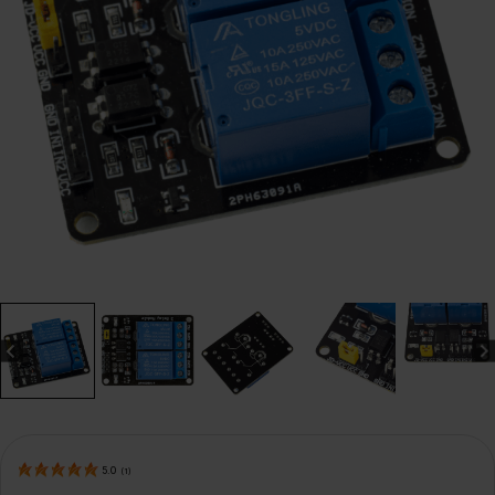
5.0
(
1
)