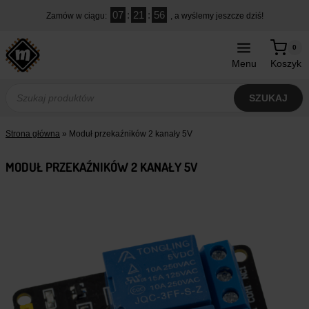
Przejdź
07
:
21
:
56
Zamów w ciągu:
, a wyślemy jeszcze dziś!
do
treści
0
Menu
Koszyk
Wyszukiwarka
produktów
SZUKAJ
Strona główna
»
Moduł przekaźników 2 kanały 5V
MODUŁ PRZEKAŹNIKÓW 2 KANAŁY 5V