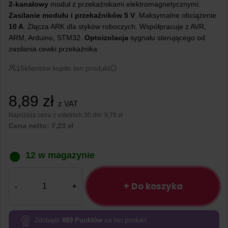
2-kanałowy
moduł z przekaźnikami elektromagnetycznymi.
Zasilanie modułu i przekaźników 5 V
. Maksymalne obciążenie
10 A
. Złącza ARK dla styków roboczych. Współpracuje z AVR,
ARM, Arduino, STM32.
Optoizolacja
sygnału sterującego od
zasilania cewki przekaźnika.
15
klientów kupiło ten produkt
8,89
zł
z VAT
Najniższa cena z ostatnich 30 dni:
9,79 zł
Cena netto:
7,23
zł
12 w magazynie
ilość
Moduł
+ Do koszyka
przekaźników
2
kanały
Zdobądź
889
Punktów
za ten produkt.