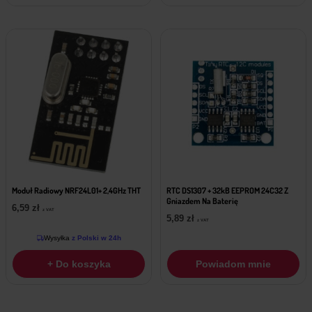
Moduł Radiowy NRF24L01+ 2,4GHz THT
RTC DS1307 + 32kB EEPROM 24C32 Z
Gniazdem Na Baterię
6,59
zł
z VAT
5,89
zł
z VAT
Wysyłka
z Polski w 24h
+ Do koszyka
Powiadom mnie