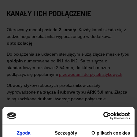
KANAŁY I ICH PODŁĄCZENIE
Oferowany moduł posiada
2 kanały
. Każdy kanał składa się z
oddzielnego przekaźnika wyposażonego w dodatkową
optoizolację
.
Do połączenia ze układem sterującym służą złącze męskie typu
goldpin
numerowane od IN1 do IN2. Są to złącza o
standardowym rozstawie 2,54 mm, do których można
podłączyć się popularnymi
przewodami do płytek stykowych
.
Obwody styków roboczych przekaźników zostały
wyprowadzone na
złącza śrubowe typu ARK 5,0 mm
. Złącza
te są zaciskane śrubami tworząc pewne połączenie.
Moduł do pracy wymaga jedynie napięcia zasilania cewek
przekaźników (5V dla modułu z tej oferty) oraz sygnału
sterującego.
Przekaźnik aktywowany jest stanem niskim
(LOW)
podanym na piny sterujące.
Zgoda
Szczegóły
O plikach cookies