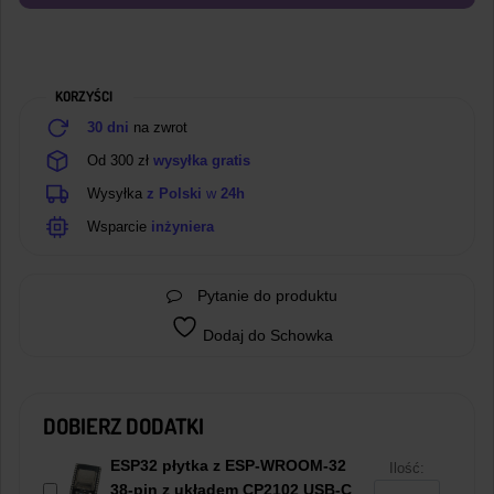
5V
KORZYŚCI
30 dni
na zwrot
Od 300 zł
wysyłka gratis
Wysyłka
z Polski
w
24h
Wsparcie
inżyniera
Pytanie do produktu
Dodaj do Schowka
DOBIERZ DODATKI
ESP32 płytka z ESP-WROOM-32
Ilość:
38-pin z układem CP2102 USB-C