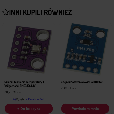
INNI KUPILI RÓWNIEŻ
Czujnik Ciśnienia Temperatury I
Czujnik Natężenia Światła BH1750
Wilgotności BME280 3,3V
7,49
zł
z VAT
20,79
zł
z VAT
Wysyłka
z Polski w 24h
+ Do koszyka
Powiadom mnie