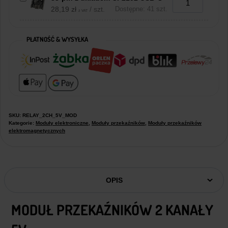
28,19
zł
/ szt.
Dostępne: 41 szt.
z VAT
PŁATNOŚĆ & WYSYŁKA
SKU:
RELAY_2CH_5V_MOD
Kategorie:
Moduły elektroniczne
,
Moduły przekaźników
,
Moduły przekaźników
elektromagnetycznych
OPIS
MODUŁ PRZEKAŹNIKÓW 2 KANAŁY