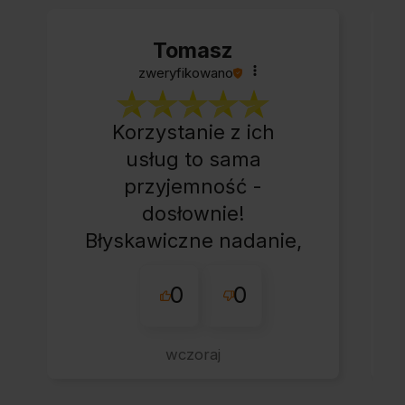
Tomasz
zweryfikowano
Korzystanie z ich
usług to sama
przyjemność -
dosłownie!
Błyskawiczne nadanie,
przesyłka bardzo
0
0
starannie
zapakowana z miłym
dodatkiem:-) Jakim?
wczoraj
Kup u w tej firmie bo
warto!