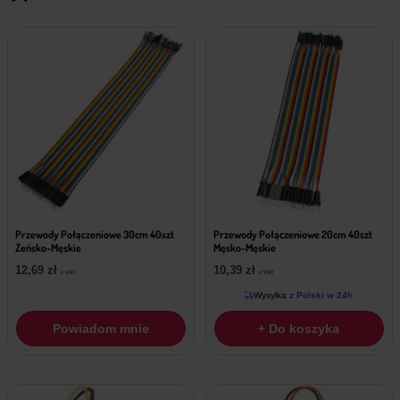
Przewody Połączeniowe 30cm 40szt
Przewody Połączeniowe 20cm 40szt
Żeńsko-Męskie
Męsko-Męskie
12,69
zł
10,39
zł
z VAT
z VAT
Wysyłka
z Polski w 24h
Powiadom mnie
+ Do koszyka