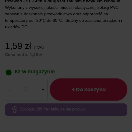
Przewód JST 2-Pin o długości 150 mm z wtykiem żeńskim
.
Wykonany z wysokiej jakości miedzi i elastycznej izolacji PVC,
zapewnia doskonałe przewodnictwo oraz odporność na
temperatury od -20°C do 85°C. Idealny do zasilania urządzeń i
układów DC!
1,59
zł
z VAT
Cena netto:
1,29
zł
62 w magazynie
ilość
Przewód
+ Do koszyka
JST
2-
Pin
Zdobądź
159
Punktów
za ten produkt.
150
mm
Wtyk