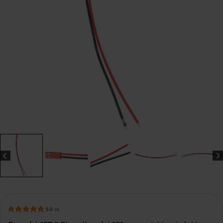
5.0
(
1
)