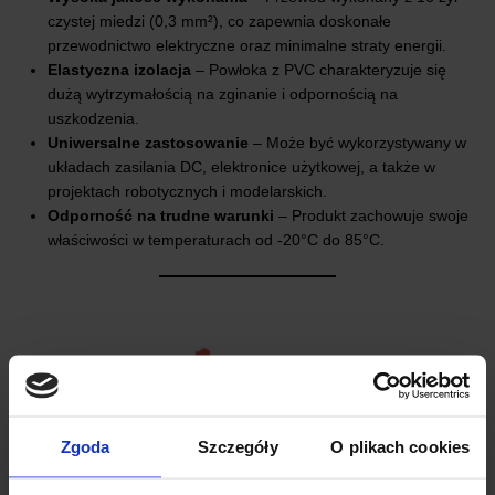
czystej miedzi (0,3 mm²), co zapewnia doskonałe
przewodnictwo elektryczne oraz minimalne straty energii.
Elastyczna izolacja
– Powłoka z PVC charakteryzuje się
dużą wytrzymałością na zginanie i odpornością na
uszkodzenia.
Uniwersalne zastosowanie
– Może być wykorzystywany w
układach zasilania DC, elektronice użytkowej, a także w
projektach robotycznych i modelarskich.
Odporność na trudne warunki
– Produkt zachowuje swoje
właściwości w temperaturach od -20°C do 85°C.
Zgoda
Szczegóły
O plikach cookies