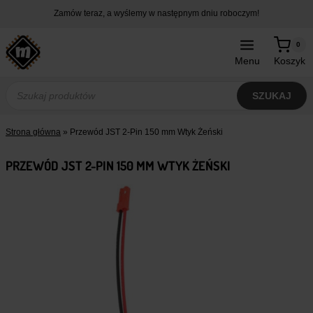
Przejdź
Zamów teraz, a wyślemy w następnym dniu roboczym!
do
treści
0
Menu
Koszyk
Wyszukiwarka
produktów
SZUKAJ
Strona główna
»
Przewód JST 2-Pin 150 mm Wtyk Żeński
PRZEWÓD JST 2-PIN 150 MM WTYK ŻEŃSKI