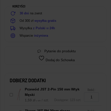
Żeński
KORZYŚCI
30 dni
na zwrot
Od 300 zł
wysyłka gratis
Wysyłka
z Polski
w
24h
Wsparcie
inżyniera
Pytanie do produktu
Dodaj do Schowka
DOBIERZ DODATKI
Przewód JST 2-Pin 150 mm Wtyk
Ilość:
Męski
1,59
zł
/ szt.
Dostępne: 123 szt.
z VAT
Złącze JST PH 20cm złącze