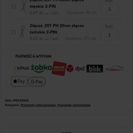
Ilość:
męskie 2-PIN
2,07
zł
/ szt.
Dostępne: 98 szt.
z VAT
Złącze JST PH 20cm złącze
Ilość:
żeńskie 2-PIN
2,07
zł
/ szt.
Dostępne: 271 szt.
z VAT
PŁATNOŚĆ & WYSYŁKA
SKU:
PRZ-00009
Kategorie:
Przewody połączeniowe
,
Przewody wielożyłowe