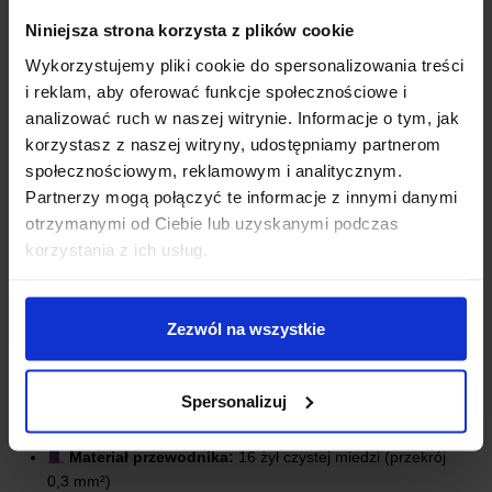
Niniejsza strona korzysta z plików cookie
Wykorzystujemy pliki cookie do spersonalizowania treści
i reklam, aby oferować funkcje społecznościowe i
analizować ruch w naszej witrynie. Informacje o tym, jak
korzystasz z naszej witryny, udostępniamy partnerom
społecznościowym, reklamowym i analitycznym.
Partnerzy mogą połączyć te informacje z innymi danymi
otrzymanymi od Ciebie lub uzyskanymi podczas
korzystania z ich usług.
Zezwól na wszystkie
SPECYFIKACJA TECHNICZNA
Spersonalizuj
Długość przewodu:
150 mm
Złącze:
2-Pin JST (wtyk żeński)
Materiał przewodnika:
16 żył czystej miedzi (przekrój
0,3 mm²)