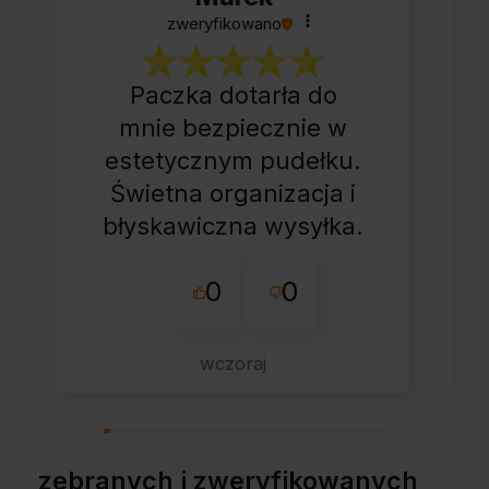
zweryfikowano
Paczka dotarła do
mnie bezpiecznie w
estetycznym pudełku.
Świetna organizacja i
błyskawiczna wysyłka.
Korzystam z tego
0
0
sklepu nie pierwszy
raz - zawsze
wszystko perfekt.
wczoraj
Polecam z całym
przekonaniem.
zebranych i zweryfikowanych