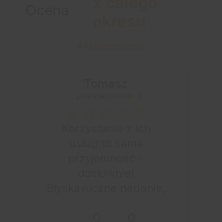
z całego
Ocena
okresu
Jak zbieramy opinie?
Tomasz
zweryfikowano
Korzystanie z ich
usług to sama
przyjemność -
dosłownie!
Błyskawiczne nadanie,
przesyłka bardzo
0
0
starannie