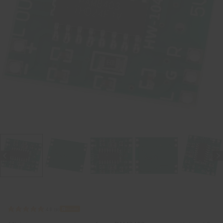
Bestseller
4.8
(
6
)