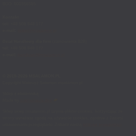
BDO: 000356585
Kontakt
tel:
+48 508 848 177
e-mail:
sklep@msalamon.pl
Dział Handlowy dla firm
(zamówienia B2B)
tel:
+48 508 848 177
e-mail:
handlowy@msalamon.pl
© 2019-2026 MSALAMON.PL
Copyright Mateusz Salamon msalamon.pl
Sklep z elektroniką
Made by
cosmonauts.dev
Sklep sklep.msalamon.pl używa plików cookies. Korzystając ze
strony wyrażasz zgodę na używanie cookies, zgodnie z Twoimi
ustawieniami przeglądarki. Zobacz naszą
politykę prywatności
.