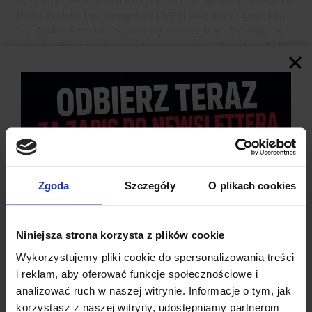
schemat przedstawia sposób podłączenia modułu PAM8403 do
źródła dźwięku (np. odtwarzacza MP3) oraz dwóch głośników
3W. Zasilanie modułu odbywa się poprzez linię +5V i GND, a
sygnał audio prowadzony jest przez wejścia L (lewy kanał) i R
(prawy kanał). Wyjścia L+ / L- oraz R+ / R- należy połączyć z
odpowiednimi głośnikami.
Zgoda
Szczegóły
O plikach cookies
Niniejsza strona korzysta z plików cookie
Wykorzystujemy pliki cookie do spersonalizowania treści
i reklam, aby oferować funkcje społecznościowe i
analizować ruch w naszej witrynie. Informacje o tym, jak
korzystasz z naszej witryny, udostępniamy partnerom