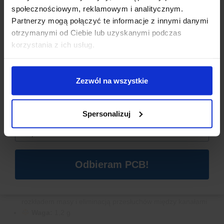
społecznościowym, reklamowym i analitycznym.
Partnerzy mogą połączyć te informacje z innymi danymi
otrzymanymi od Ciebie lub uzyskanymi podczas
Dzisiaj dla każdego nowego SUBSKRYBENTA mamy naszą
korzystania z ich usług.
PCB breadboard MSALAMON
– PCB dodajemy do
zamówień o wartości minimum 50 zł
.
Zezwól na wszystkie
Imię
*
SPECYFIKACJA TECHNICZNA
Spersonalizuj
Email
*
Moc wyjściowa
: 2 × 3 W
Wymiary modułu
: 1,85 × 2,11 cm
Zasilanie
: 5 V DC (np. z portu USB)
Technologia
: Class-D (bez filtra LC)
Odbieram PCB!
Kompatybilność z głośnikami
: 4 Ω i 8 Ω
Funkcja redukcji szumów
: Tak
Konstrukcja
: Dwuwarstwowa płytka PCB z prawidłowym
rozkładem masy i eliminacją przesłuchów między kanałami
Waga:
1,2 g