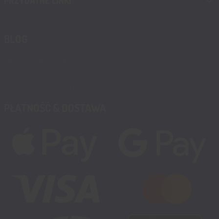
PRZYDATNE LINKI
BLOG
Blog, nowości, artykuły
Blog msalamon.pl →
Partnerzy MSALAMON.PL
PŁATNOŚĆ & DOSTAWA