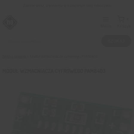
Przejdź
Zamów teraz, a wyślemy w następnym dniu roboczym!
do
treści
0
Menu
Koszyk
Wyszukiwarka
produktów
SZUKAJ
Strona główna
»
Moduł wzmacniacza cyfrowego PAM8403
MODUŁ WZMACNIACZA CYFROWEGO PAM8403