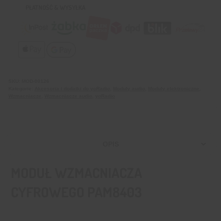
PŁATNOŚĆ & WYSYŁKA
SKU:
MOD-00126
Kategorie:
Akcesoria i dodatki do yoRadio
,
Moduły audio
,
Moduły elektroniczne
,
Wzmacniacze
,
Wzmacniacze audio
,
yoRadio
OPIS
MODUŁ WZMACNIACZA
CYFROWEGO PAM8403