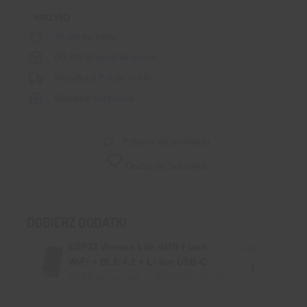
KORZYŚCI
30 dni
na zwrot
Od 300 zł
wysyłka gratis
Wysyłka
z Polski
w
24h
Wsparcie
inżyniera
Pytanie do produktu
Dodaj do Schowka
DOBIERZ DODATKI
ESP32 Wemos Lite 4MB Flash
Ilość:
WiFi + BLE 4.2 + Li-ion USB-C
23,59
zł
/ szt.
Dostępne: 11 szt.
z VAT