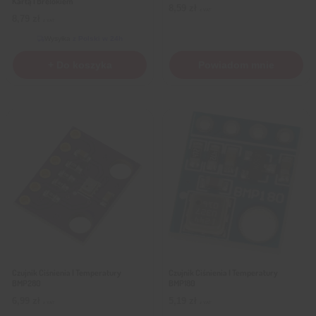
Kartą I Brelokiem
8,59
zł
z VAT
8,79
zł
z VAT
Wysyłka
z Polski w 24h
+ Do koszyka
Powiadom mnie
Czujnik Ciśnienia I Temperatury
Czujnik Ciśnienia I Temperatury
BMP280
BMP180
6,99
zł
5,19
zł
z VAT
z VAT