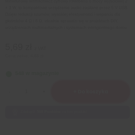
Miniaturowy wzmacniacz cyfrowy PAM8403 o mocy wyjściowej 2
× 3 W, to kompaktowe urządzenie audio zasilane przez 5 V USB.
Dzięki redukcji szumów, wysokiej efektywności i wsparciu dla
głośników 4 Ω i 8 Ω, idealnie sprawdzi się w projektach DIY,
urządzeniach multimedialnych i systemach inteligentnego domu.
5,69
zł
z VAT
Cena netto:
4,63
zł
548 w magazynie
ilość
Moduł
+ Do koszyka
wzmacniacza
cyfrowego
PAM8403
Zdobądź
569
Punktów
za ten produkt.