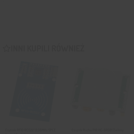
INNI KUPILI RÓWNIEŻ
Czytnik RFID RC522 13,56MHz SPI Z
Czujnik Ruchu PIR HC-SR501 Zielony