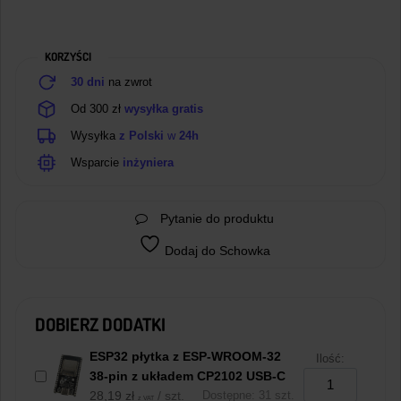
proste
2.54mm
KORZYŚCI
30 dni
na zwrot
Od 300 zł
wysyłka gratis
Wysyłka
z Polski
w
24h
Wsparcie
inżyniera
Pytanie do produktu
Dodaj do Schowka
DOBIERZ DODATKI
ESP32 płytka z ESP-WROOM-32
Ilość:
38-pin z układem CP2102 USB-C
28,19
zł
/ szt.
Dostępne: 31 szt.
z VAT