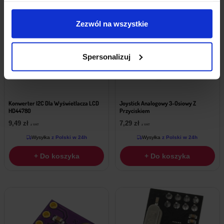
Zezwól na wszystkie
Spersonalizuj
Konwerter I2C Dla Wyświetlacza LCD
Joystick Analogowy 3-Osiowy Z
HD44780
Przyciskiem
9,49
zł
7,29
zł
z VAT
z VAT
Wysyłka
z Polski w 24h
Wysyłka
z Polski w 24h
+ Do koszyka
+ Do koszyka