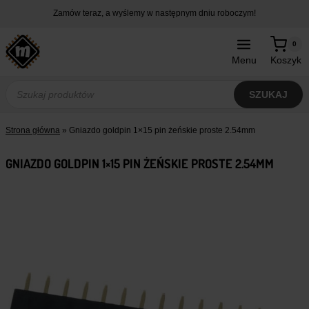
Przejdź
Zamów teraz, a wyślemy w następnym dniu roboczym!
do
treści
0
Menu
Koszyk
Wyszukiwarka
produktów
SZUKAJ
Strona główna
»
Gniazdo goldpin 1×15 pin żeńskie proste 2.54mm
GNIAZDO GOLDPIN 1×15 PIN ŻEŃSKIE PROSTE 2.54MM