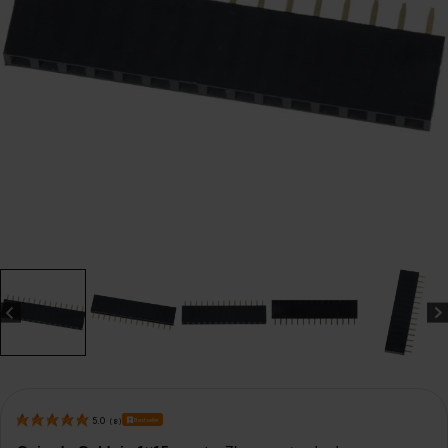
Bestseller
5.0
(
8
)