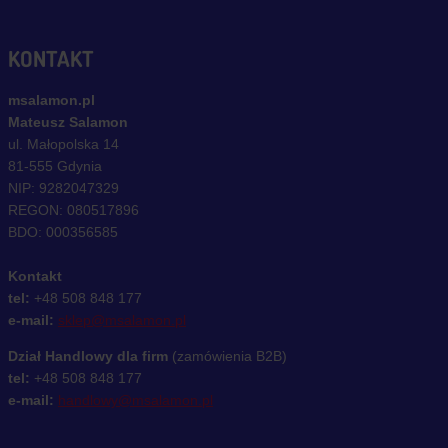
KONTAKT
msalamon.pl
Mateusz Salamon
ul. Małopolska 14
81-555 Gdynia
NIP: 9282047329
REGON: 080517896
BDO: 000356585
Kontakt
tel:
+48 508 848 177
e-mail:
sklep@msalamon.pl
Dział Handlowy dla firm
(zamówienia B2B)
tel:
+48 508 848 177
e-mail:
handlowy@msalamon.pl