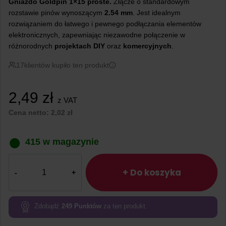
Gniazdo Goldpin 1×15
proste.
Złącze o standardowym
rozstawie pinów wynoszącym
2.54 mm
. Jest idealnym
rozwiązaniem do łatwego i pewnego podłączania elementów
elektronicznych, zapewniając niezawodne połączenie w
różnorodnych
projektach
DIY
oraz
komercyjnych
.
17
klientów kupiło ten produkt
2,49
zł
z VAT
Cena netto:
2,02
zł
415 w magazynie
ilość
Gniazdo
+ Do koszyka
goldpin
1×15
pin
Zdobądź
249
Punktów
za ten produkt.
żeńskie