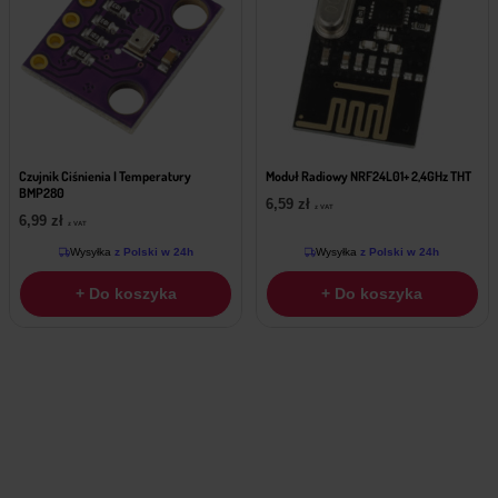
Czujnik Ciśnienia I Temperatury
Moduł Radiowy NRF24L01+ 2,4GHz THT
BMP280
6,59
zł
z VAT
6,99
zł
z VAT
Wysyłka
z Polski w 24h
Wysyłka
z Polski w 24h
+ Do koszyka
+ Do koszyka