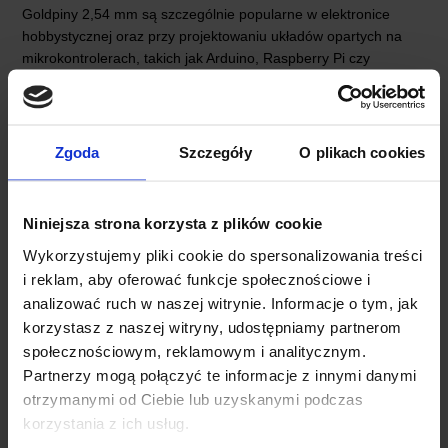
Goldpiny 2,54 mm są szczególnie popularne w elektronice
hobbystycznej oraz przy projektowaniu układów opartych na
mikrokontrolerach, takich jak Arduino, Raspberry Pi czy
ESP8266, ponieważ umożliwiają łatwe i trwałe połączenie
różnych modułów, czujników oraz przewodów.
Zgoda
Szczegóły
O plikach cookies
OPINIE
DOSTAWA
Niniejsza strona korzysta z plików cookie
Wykorzystujemy pliki cookie do spersonalizowania treści
i reklam, aby oferować funkcje społecznościowe i
analizować ruch w naszej witrynie. Informacje o tym, jak
korzystasz z naszej witryny, udostępniamy partnerom
społecznościowym, reklamowym i analitycznym.
INNI KUPILI RÓWNIEŻ
Partnerzy mogą połączyć te informacje z innymi danymi
otrzymanymi od Ciebie lub uzyskanymi podczas
korzystania z ich usług.