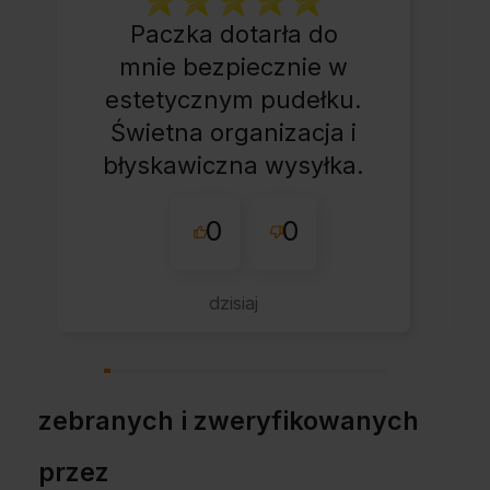
Paczka dotarła do
mnie bezpiecznie w
estetycznym pudełku.
Świetna organizacja i
błyskawiczna wysyłka.
Korzystam z tego
0
0
sklepu nie pierwszy
raz - zawsze
wszystko perfekt.
dzisiaj
Polecam z całym
przekonaniem.
zebranych i zweryfikowanych
przez