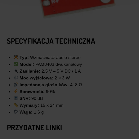
SPECYFIKACJA TECHNICZNA
Typ:
Wzmacniacz audio stereo
Model:
PAM8403 dwukanałowy
Zasilanie:
2,5 V – 5 V DC / 1 A
Moc wyjściowa:
2 × 3 W
Impedancja głośników:
4–8 Ω
Sprawność:
90%
SNR:
90 dB
Wymiary:
15 x 24 mm
Waga:
1,6 g
PRZYDATNE LINKI