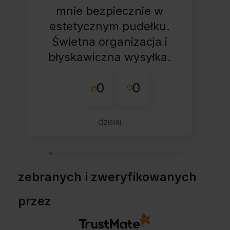
mnie bezpiecznie w
estetycznym pudełku.
Świetna organizacja i
błyskawiczna wysyłka.
Korzystam z tego
0
0
sklepu nie pierwszy
raz - zawsze
wszystko perfekt.
dzisiaj
Polecam z całym
przekonaniem.
zebranych i zweryfikowanych
przez