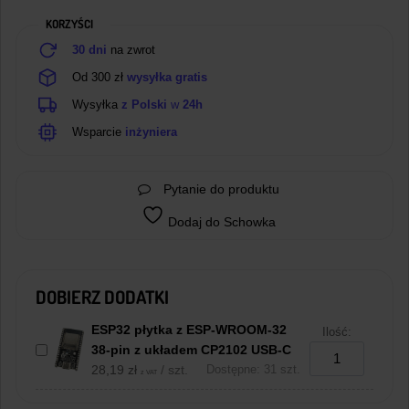
KORZYŚCI
30 dni
na zwrot
Od 300 zł
wysyłka gratis
Wysyłka
z Polski
w
24h
Wsparcie
inżyniera
Pytanie do produktu
Dodaj do Schowka
DOBIERZ DODATKI
ESP32 płytka z ESP-WROOM-32
Ilość:
38-pin z układem CP2102 USB-C
28,19
zł
/ szt.
Dostępne: 31 szt.
z VAT