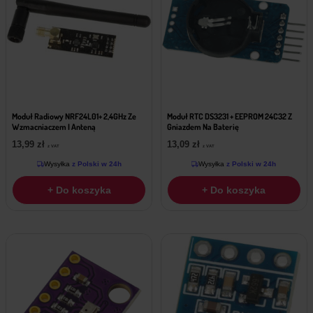
Moduł Radiowy NRF24L01+ 2,4GHz Ze
Moduł RTC DS3231 + EEPROM 24C32 Z
Wzmacniaczem I Anteną
Gniazdem Na Baterię
13,99
zł
13,09
zł
z VAT
z VAT
Wysyłka
z Polski w 24h
Wysyłka
z Polski w 24h
+ Do koszyka
+ Do koszyka