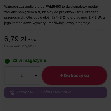
Wzmacniacz audio stereo
PAM8403
to dwukanałowy moduł
zasilany napięciem
5 V
, idealny do projektów DIY i urządzeń
przenośnych. Obsługuje głośniki
4–8 Ω
, oferując moc
2 × 3 W
, a
jego kompaktowe wymiary umożliwiają łatwą integrację.
6,79
zł
z VAT
Cena netto:
5,52
zł
23 w magazynie
ilość
Wzmacniacz
+ Do koszyka
audio
stereo
PAM8403
Zdobądź
679
Punktów
za ten produkt.
5V
3W
dwukanałowy