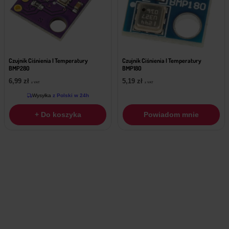
Czujnik Ciśnienia I Temperatury
Czujnik Ciśnienia I Temperatury
BMP280
BMP180
6,99
zł
5,19
zł
z VAT
z VAT
Wysyłka
z Polski w 24h
+ Do koszyka
Powiadom mnie