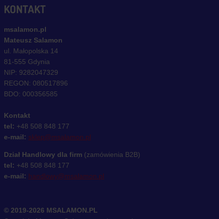
KONTAKT
msalamon.pl
Mateusz Salamon
ul. Małopolska 14
81-555 Gdynia
NIP: 9282047329
REGON: 080517896
BDO: 000356585
Kontakt
tel:
+48 508 848 177
e-mail:
sklep@msalamon.pl
Dział Handlowy dla firm
(zamówienia B2B)
tel:
+48 508 848 177
e-mail:
handlowy@msalamon.pl
© 2019-2026 MSALAMON.PL