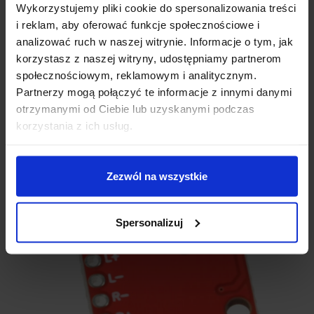
sygnał audio prowadzony jest przez wejścia L (lewy kanał) i R
Wykorzystujemy pliki cookie do spersonalizowania treści
(prawy kanał). Wyjścia L+ / L- oraz R+ / R- należy połączyć z
i reklam, aby oferować funkcje społecznościowe i
odpowiednimi głośnikami.
analizować ruch w naszej witrynie. Informacje o tym, jak
korzystasz z naszej witryny, udostępniamy partnerom
społecznościowym, reklamowym i analitycznym.
Partnerzy mogą połączyć te informacje z innymi danymi
otrzymanymi od Ciebie lub uzyskanymi podczas
korzystania z ich usług.
Zezwól na wszystkie
Spersonalizuj