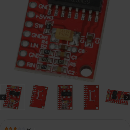
3.0
(
1
)