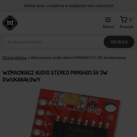
Przejdź
Zamów teraz, a wyślemy w następnym dniu roboczym!
do
treści
0
Menu
Koszyk
Wyszukiwarka
produktów
SZUKAJ
Strona główna
»
Wzmacniacz audio stereo PAM8403 5V 3W dwukanałowy
WZMACNIACZ AUDIO STEREO PAM8403 5V 3W
DWUKANAŁOWY