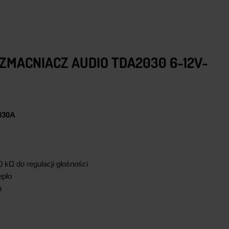
ZMACNIACZ AUDIO TDA2030 6-12V-
030A
kΩ do regulacji głośności
epło
m