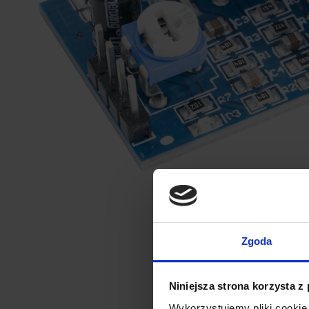
Zgoda
Niniejsza strona korzysta z
Wykorzystujemy pliki cookie 