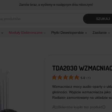
Zamów teraz, a wyślemy w następnym dniu roboczym!
kiwarka
SZUKAJ
tów
Moduły Elektroniczne
Płytki Deweloperskie
Zasilanie
TDA2030 WZMACNIAC
5.0
(
1
)
Wzmacniacz mocy audio oparty o uk
głośności. Wyjście wzmacniacza jako 
Radiator zamontowany na układzie w
10
klientów kupiło ten produkt