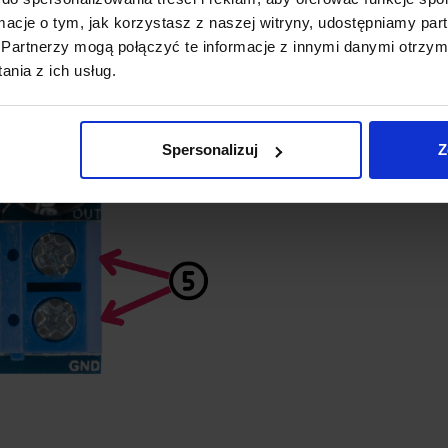
Nie przegap okazji, liczba płytek j
GND
– Wejście kana
ormacje o tym, jak korzystasz z naszej witryny, udostępniamy p
GND
– Masa układ
Partnerzy mogą połączyć te informacje z innymi danymi otrzym
*Możesz zrezygnować z subskrypc
nia z ich usług.
OU
T – Wyjścia głoś
dowolnym momencie.
Dodatkowo wyjścia są opisane 
*Aby kod działał, w koszyku musz
Spersonalizuj
Z
się produkty z naszego sklepu o wa
zł (oprócz PCB).
Imię
*
Email
*
Odbieram PCB