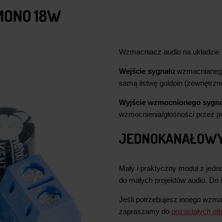
MONO 18W
Wzmacniacz audio na układzie
Wejście sygnału
wzmacnianeg
samą listwę goldpin (zewnętrzne
Wyjście wzmocnionego sygna
wzmocnienia/głośności przez p
JEDNOKANAŁOWY
Mały i praktyczny moduł z je
do małych projektów audio. Do 
Jeśli potrzebujesz innego wzma
zapraszamy do
pozostałych of