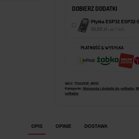
DOBIERZ DODATKI
Płytka ESP32 ESP32-S
50,69
zł
/ szt.
z VAT
PŁATNOŚĆ & WYSYŁKA
SKU:
TDA2030_MOD
Kategorie:
Akcesoria i dodatki do yoRadio
,
M
yoRadio
OPIS
OPINIE
DOSTAWA