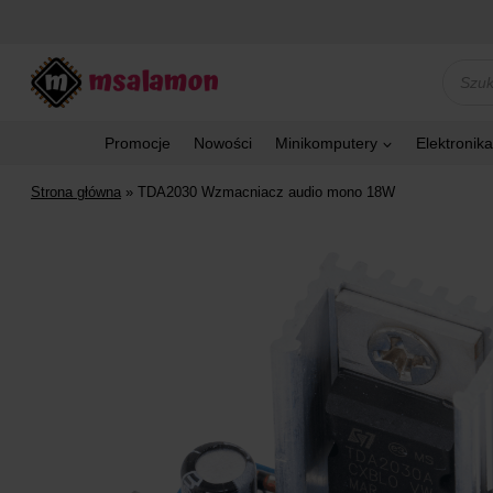
Przejdź
do
treści
Wyszu
produk
Promocje
Nowości
Minikomputery
Elektronika
Strona główna
»
TDA2030 Wzmacniacz audio mono 18W