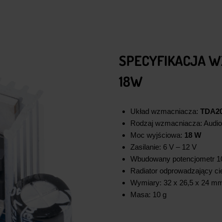
SPECYFIKACJA W
18W
Układ wzmacniacza:
TDA2
Rodzaj wzmacniacza: Audio
Moc wyjściowa:
18 W
Zasilanie: 6 V – 12 V
Wbudowany potencjometr 10 
Radiator odprowadzający ci
Wymiary: 32 x 26,5 x 24 m
Masa: 10 g