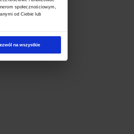
est ograniczona.
łu dźwiękowego (-)
artnerom społecznościowym,
u
anymi od Ciebie lub
ji w
nika
od spodu modułu.
ą znajdować
ezwól na wszystkie
rtości min. 50
!