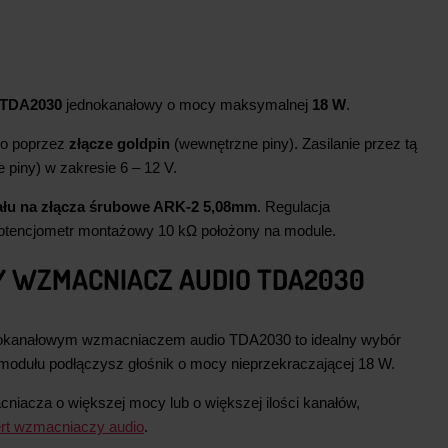
TDA2030
jednokanałowy o mocy maksymalnej
18 W
.
o poprzez
złącze goldpin
(wewnętrzne piny). Zasilanie przez tą
 piny) w zakresie 6 – 12 V.
łu na złącza śrubowe ARK-2 5,08mm
. Regulacja
otencjometr montażowy 10 kΩ położony na module.
 WZMACNIACZ AUDIO TDA2030
dnokanałowym wzmacniaczem audio TDA2030 to idealny wybór
modułu podłączysz głośnik o mocy nieprzekraczającej 18 W.
cniacza o większej mocy lub o większej ilości kanałów,
ert wzmacniaczy audio
.