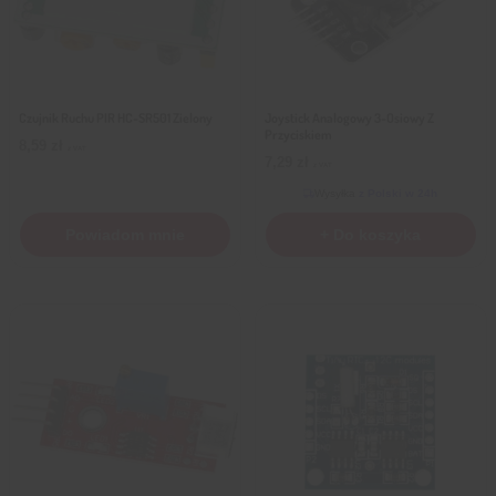
Czujnik Ruchu PIR HC-SR501 Zielony
Joystick Analogowy 3-Osiowy Z
Przyciskiem
8,59
zł
z VAT
7,29
zł
z VAT
Wysyłka
z Polski w 24h
Powiadom mnie
+ Do koszyka