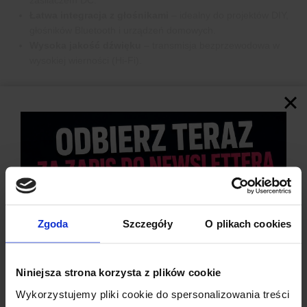
zasilaczem DC.
Łatwa integracja z głośnikami
– idealny do projektów DIY,
głośników Bluetooth i urządzeń domowych.
Wysoka jakość dźwięku
– transmisja bezprzewodowa w
wysokiej wierności (Hi-Fi).
Zgoda
Szczegóły
O plikach cookies
Niniejsza strona korzysta z plików cookie
Wykorzystujemy pliki cookie do spersonalizowania treści