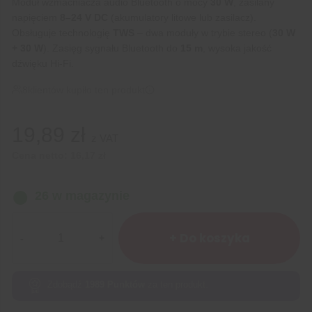
Moduł wzmacniacza audio Bluetooth o mocy
30 W
, zasilany
napięciem
8–24 V DC
(akumulatory litowe lub zasilacz).
Obsługuje technologię
TWS
– dwa moduły w trybie stereo (
30 W
+ 30 W
). Zasięg sygnału Bluetooth do
15 m
, wysoka jakość
dźwięku Hi-Fi.
8
klientów kupiło ten produkt
19,89
zł
z VAT
Cena netto:
16,17
zł
26 w magazynie
ilość
Moduł
+ Do koszyka
wzmacniacza
audio
30
Zdobądź
1989
Punktów
za ten produkt.
W