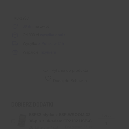
Bluetooth
TWS
KORZYŚCI
30 dni
na zwrot
Od 300 zł
wysyłka gratis
Wysyłka
z Polski
w
24h
Wsparcie
inżyniera
Pytanie do produktu
Dodaj do Schowka
DOBIERZ DODATKI
ESP32 płytka z ESP-WROOM-32
Ilość:
38-pin z układem CP2102 USB-C
28,19
zł
/ szt.
Dostępne: 37 szt.
z VAT