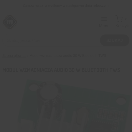
Przejdź
Zamów teraz, a wyślemy w następnym dniu roboczym!
do
treści
0
Menu
Koszyk
Wyszukiwarka
produktów
SZUKAJ
Strona główna
»
Moduł wzmacniacza audio 30 W Bluetooth TWS
MODUŁ WZMACNIACZA AUDIO 30 W BLUETOOTH TWS