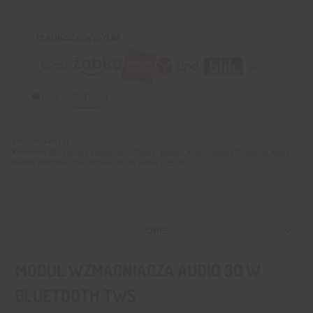
PŁATNOŚĆ & WYSYŁKA
SKU:
MOD-00141
Kategorie:
Akcesoria i dodatki do yoRadio
,
Moduły audio
,
Moduły Bluetooth Audio
,
Moduły elektroniczne
,
Wzmacniacze audio
,
yoRadio
OPIS
MODUŁ WZMACNIACZA AUDIO 30 W
BLUETOOTH TWS