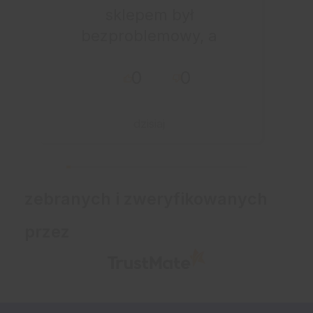
sklepem był
bezproblemowy, a
całe zamówienie
0
0
przebiegło sprawnie.
dzisiaj
zebranych i zweryfikowanych
przez