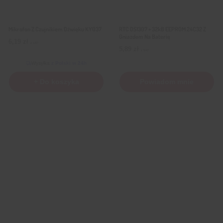
Mikrofon Z Czujnikiem Dźwięku KY037
RTC DS1307 + 32kB EEPROM 24C32 Z
Gniazdem Na Baterię
6,19
zł
z VAT
5,89
zł
z VAT
Wysyłka
z Polski w 24h
+ Do koszyka
Powiadom mnie