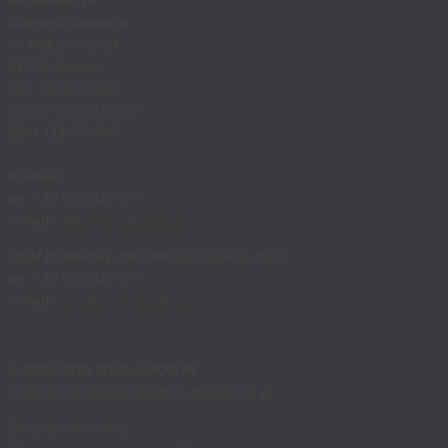
msalamon.pl
Mateusz Salamon
ul. Małopolska 14
81-555 Gdynia
NIP: 9282047329
REGON: 080517896
BDO: 000356585
Kontakt
tel:
+48 508 848 177
e-mail:
sklep@msalamon.pl
Dział Handlowy dla firm
(zamówienia B2B)
tel:
+48 508 848 177
e-mail:
handlowy@msalamon.pl
© 2019-2026 MSALAMON.PL
Copyright Mateusz Salamon msalamon.pl
Sklep z elektroniką