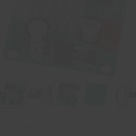
4.5
(
2
)