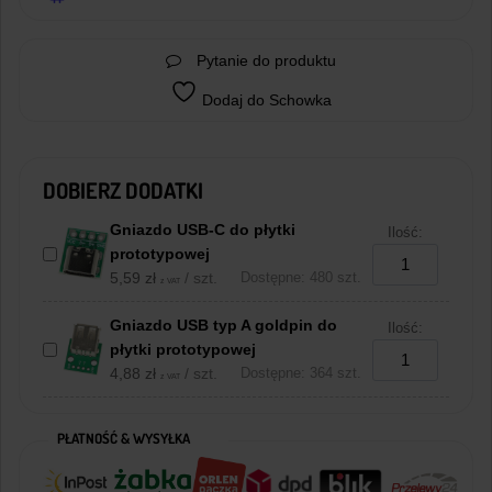
Pytanie do produktu
Dodaj do Schowka
DOBIERZ DODATKI
Gniazdo USB-C do płytki
Ilość:
prototypowej
5,59
zł
/ szt.
Dostępne: 480 szt.
z VAT
Gniazdo USB typ A goldpin do
Ilość:
płytki prototypowej
4,88
zł
/ szt.
Dostępne: 364 szt.
z VAT
PŁATNOŚĆ & WYSYŁKA