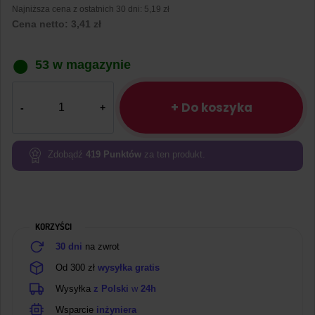
Najniższa cena z ostatnich 30 dni:
5,19 zł
Cena netto:
3,41
zł
53 w magazynie
ilość
Gniazdo
+ Do koszyka
micro
USB
goldpin
Zdobądź
419
Punktów
za ten produkt.
do
płytki
prototypowej
KORZYŚCI
30 dni
na zwrot
Od 300 zł
wysyłka gratis
Wysyłka
z Polski
w
24h
Wsparcie
inżyniera