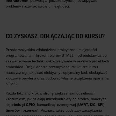
instruktorem
, pozwolą Ci jeszcze szybciej rozwiązywać
problemy i rozwijać swoje umiejętności.
CO ZYSKASZ, DOŁĄCZAJĄC DO KURSU?
Przede wszystkim zdobędziesz praktyczne umiejętności
programowania mikrokontrolerów STM32 – od podstaw aż po
zaawansowane techniki wykorzystywane w realnych projektach
embedded. Dzięki dobrze przemyślanej strukturze kursu
nauczysz się, jak pisać efektywny i optymalny kod, obsługiwać
kluczowe peryferia oraz budować własne urządzenia oparte na
STM32.
Każda lekcja to krok w stronę większej samodzielności.
Zrozumiesz, jak działają mikrokontrolery od środka, nauczysz
się
obsługi GPIO
, komunikacji szeregowej (
UART, I2C, SPI
),
timerów
i
przerwań
. Poznasz także podstawy zarządzania
pamięcią oraz sposoby optymalizacji kodu. Nie ograniczamy się