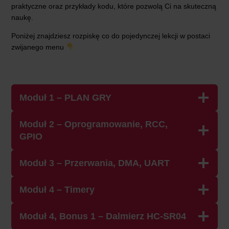
praktyczne oraz przykłady kodu, które pozwolą Ci na skuteczną
naukę.
Poniżej znajdziesz rozpiskę co do pojedynczej lekcji w postaci
zwijanego menu
Moduł 1 – PLAN GRY
Moduł 2 – Oprogramowanie, RCC,
GPIO
Moduł 3 – Przerwania, DMA, UART
Moduł 4 – Timery
Moduł 4, Bonus 1 – Dalmierz HC-SR04