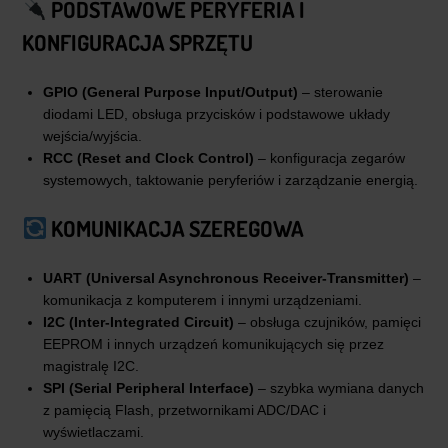
PODSTAWOWE PERYFERIA I
KONFIGURACJA SPRZĘTU
GPIO (General Purpose Input/Output)
– sterowanie
diodami LED, obsługa przycisków i podstawowe układy
wejścia/wyjścia.
RCC (Reset and Clock Control)
– konfiguracja zegarów
systemowych, taktowanie peryferiów i zarządzanie energią.
KOMUNIKACJA SZEREGOWA
UART (Universal Asynchronous Receiver-Transmitter)
–
komunikacja z komputerem i innymi urządzeniami.
I2C (Inter-Integrated Circuit)
– obsługa czujników, pamięci
EEPROM i innych urządzeń komunikujących się przez
magistralę I2C.
SPI (Serial Peripheral Interface)
– szybka wymiana danych
z pamięcią Flash, przetwornikami ADC/DAC i
wyświetlaczami.