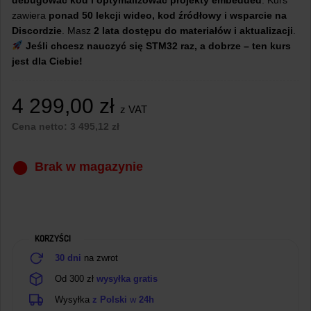
zawiera
ponad 50 lekcji wideo, kod źródłowy i wsparcie na
Discordzie
. Masz
2 lata dostępu do materiałów i aktualizacji
.
Jeśli chcesz nauczyć się STM32 raz, a dobrze – ten kurs
jest dla Ciebie!
4 299,00
zł
z VAT
Cena netto:
3 495,12
zł
Brak w magazynie
KORZYŚCI
30 dni
na zwrot
Od 300 zł
wysyłka gratis
Wysyłka
z Polski
w
24h