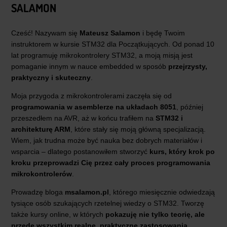
SALAMON
Cześć! Nazywam się
Mateusz Salamon
i będę Twoim
instruktorem w kursie STM32 dla Początkujących. Od ponad 10
lat programuję mikrokontrolery STM32, a moją misją jest
pomaganie innym w nauce embedded w sposób
przejrzysty,
praktyczny i skuteczny
.
Moja przygoda z mikrokontrolerami zaczęła się od
programowania w asemblerze na układach 8051
, później
przeszedłem na AVR, aż w końcu trafiłem na
STM32 i
architekturę ARM
, które stały się moją główną specjalizacją.
Wiem, jak trudna może być nauka bez dobrych materiałów i
wsparcia – dlatego postanowiłem stworzyć
kurs, który krok po
kroku przeprowadzi Cię przez cały proces programowania
mikrokontrolerów
.
Prowadzę bloga
msalamon.pl
, którego miesięcznie odwiedzają
tysiące osób szukających rzetelnej wiedzy o STM32. Tworzę
także kursy online, w których
pokazuję nie tylko teorię, ale
przede wszystkim realne, praktyczne zastosowania
,