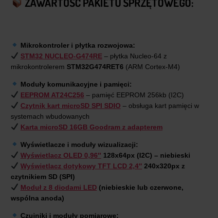
ZAWARTOŚĆ PAKIETU SPRZĘTOWEGO:
Mikrokontroler i płytka rozwojowa:
STM32 NUCLEO-G474RE
– płytka Nucleo-64 z
mikrokontrolerem
STM32G474RET6
(ARM Cortex-M4)
Moduły komunikacyjne i pamięci:
EEPROM AT24C256
– pamięć EEPROM 256kb (I2C)
Czytnik kart microSD SPI SDIO
– obsługa kart pamięci w
systemach wbudowanych
Karta microSD 16GB Goodram z adapterem
Wyświetlacze i moduły wizualizacji:
Wyświetlacz OLED 0,96″
128x64px (I2C) – niebieski
Wyświetlacz dotykowy TFT LCD 2,4″
240x320px z
czytnikiem SD (SPI)
Moduł z 8 diodami LED
(niebieskie lub czerwone,
wspólna anoda)
Czujniki i moduły pomiarowe: