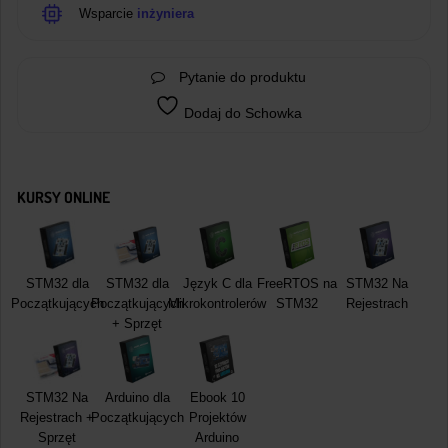
Wsparcie
inżyniera
Pytanie do produktu
Dodaj do Schowka
KURSY ONLINE
STM32 dla
STM32 dla
Język C dla
FreeRTOS na
STM32 Na
Początkujących
Początkujących
Mikrokontrolerów
STM32
Rejestrach
+ Sprzęt
STM32 Na
Arduino dla
Ebook 10
Rejestrach +
Początkujących
Projektów
Sprzęt
Arduino