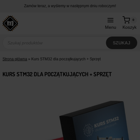
Przejdź
Zamów teraz, a wyślemy w następnym dniu roboczym!
do
treści
0
Menu
Koszyk
Wyszukiwarka
produktów
SZUKAJ
Strona główna
»
Kurs STM32 dla początkujących + Sprzęt
KURS STM32 DLA POCZĄTKUJĄCYCH + SPRZĘT