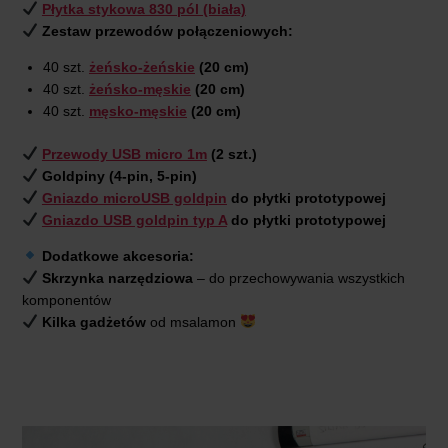
Płytka stykowa 830 pól (biała)
Zestaw przewodów połączeniowych:
40 szt.
żeńsko-żeńskie
(20 cm)
40 szt.
żeńsko-męskie
(20 cm)
40 szt.
męsko-męskie
(20 cm)
Przewody USB micro 1m
(2 szt.)
Goldpiny (4-pin, 5-pin)
Gniazdo microUSB goldpin
do płytki prototypowej
Gniazdo USB goldpin typ A
do płytki prototypowej
Dodatkowe akcesoria:
Skrzynka narzędziowa
– do przechowywania wszystkich
komponentów
Kilka gadżetów
od msalamon