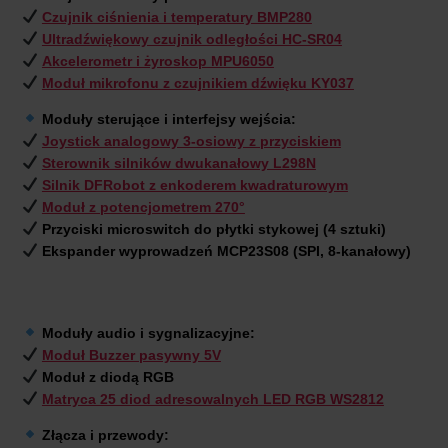
Czujnik ciśnienia i temperatury BMP280
Ultradźwiękowy czujnik odległości HC-SR04
Akcelerometr i żyroskop MPU6050
Moduł mikrofonu z czujnikiem dźwięku KY037
Moduły sterujące i interfejsy wejścia:
Joystick analogowy 3-osiowy z przyciskiem
Sterownik silników dwukanałowy L298N
Silnik DFRobot z enkoderem kwadraturowym
Moduł z potencjometrem 270°
Przyciski microswitch do płytki stykowej (4 sztuki)
Ekspander wyprowadzeń MCP23S08 (SPI, 8-kanałowy)
Moduły audio i sygnalizacyjne:
Moduł Buzzer pasywny 5V
Moduł z diodą RGB
Matryca 25 diod adresowalnych LED RGB WS2812
Złącza i przewody: