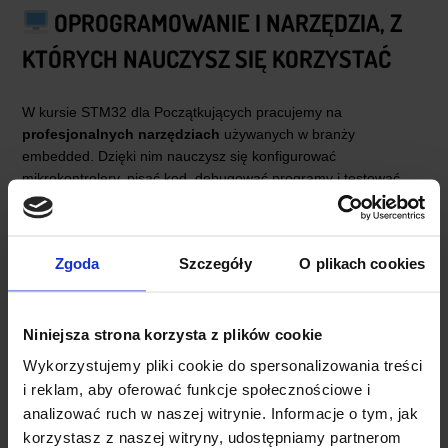
OPROGRAMOWANIE I NARZĘDZIA, Z
KTÓRYCH NAUCZYSZ SIĘ KORZYSTAĆ
W kursie STM32 dla Początkujących pracujemy na
profesjonalnych narzędziach
używanych w branży
embedded. Dzięki nim nauczysz się konfigurować
mikrokontrolery, pisać kod, debugować programy i testować
komunikację z urządzeniami zewnętrznymi.
ŚRODOWISKA PROGRAMISTYCZNE I
Zgoda
Szczegóły
O plikach cookies
NARZĘDZIA STM
STM32CubeIDE
– główne środowisko programistyczne,
Niniejsza strona korzysta z plików cookie
oficjalne narzędzie STMicroelectronics, łączące edytor kodu,
Wykorzystujemy pliki cookie do spersonalizowania treści
kompilator i debuger.
i reklam, aby oferować funkcje społecznościowe i
STM32CubeMX
– graficzny konfigurator mikrokontrolerów
STM32, umożliwiający wygodne ustawienie zegarów,
analizować ruch w naszej witrynie. Informacje o tym, jak
peryferiów i generowanie kodu startowego.
korzystasz z naszej witryny, udostępniamy partnerom