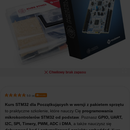
Chwilowy brak zapasu
Bestseller
5.0
(
6
)
Kurs STM32 dla Początkujących w wersji z pakietem sprzętu
to praktyczne szkolenie, które nauczy Cię
programowania
mikrokontrolerów STM32 od podstaw
. Poznasz
GPIO, UART,
I2C, SPI, Timery, PWM, ADC i DMA
, a także nauczysz się
debugować kod i optymalizować projekty embedded
. Kurs