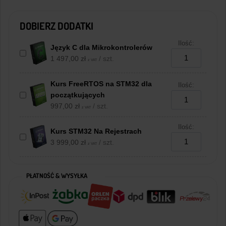
DOBIERZ DODATKI
Ilość:
Język C dla Mikrokontrolerów
1 497,00
zł
/ szt.
z VAT
Kurs FreeRTOS na STM32 dla
Ilość:
początkujących
997,00
zł
/ szt.
z VAT
Ilość:
Kurs STM32 Na Rejestrach
3 999,00
zł
/ szt.
z VAT
PŁATNOŚĆ & WYSYŁKA