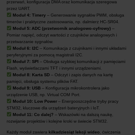
przerwań, konfiguracja DMA oraz komunikacja szeregowa
przez UART.
Moduł 4: Timery
– Generowanie sygnałów PWM, obsługa
timerów i praktyczne zastosowania, np. dalmierz HC-SR04.
Moduł 5: ADC (przetwornik analogowo-cyfrowy)
–
Pomiar napięć, odczyt wartości z czujników analogowych i
przetwarzanie sygnałów.
Moduł 6: I2C
– Komunikacja z czujnikami i innymi układami
peryferyjnymi za pomocą magistrali I2C.
Moduł 7: SPI
– Obsługa szybkiej komunikacji z pamięciami
Flash, wyświetlaczami TFT i innymi urządzeniami.
Moduł 8: Karta SD
– Odczyt i zapis danych na kartę
pamięci, obsługa systemu plików FAT.
Moduł 9: USB
– Konfiguracja mikrokontrolera jako
urządzenie USB, np. Virtual COM Port.
Moduł 10: Low Power
– Energooszczędne tryby pracy
STM32, kluczowe dla urządzeń bateryjnych i IoT.
Moduł 11: Co dalej?
– Wskazówki na dalszą naukę,
rozwijanie projektów i kolejne kroki w świecie STM32.
Każdy moduł zawiera
kilkadziesiąt lekcji wideo
, ćwiczenia