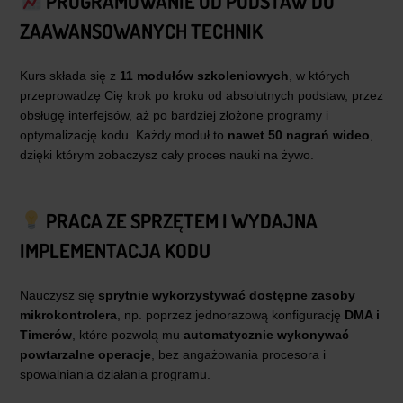
PROGRAMOWANIE OD PODSTAW DO
ZAAWANSOWANYCH TECHNIK
Kurs składa się z
11 modułów szkoleniowych
, w których
przeprowadzę Cię krok po kroku od absolutnych podstaw, przez
obsługę interfejsów, aż po bardziej złożone programy i
optymalizację kodu. Każdy moduł to
nawet 50 nagrań wideo
,
dzięki którym zobaczysz cały proces nauki na żywo.
PRACA ZE SPRZĘTEM I WYDAJNA
IMPLEMENTACJA KODU
Nauczysz się
sprytnie wykorzystywać dostępne zasoby
mikrokontrolera
, np. poprzez jednorazową konfigurację
DMA i
Timerów
, które pozwolą mu
automatycznie wykonywać
powtarzalne operacje
, bez angażowania procesora i
spowalniania działania programu.