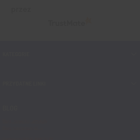
przez
KATEGORIE
PRZYDATNE LINKI
BLOG
Blog, nowości, artykuły
Blog msalamon.pl →
Partnerzy MSALAMON.PL