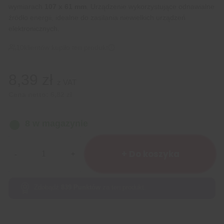
wymiarach
107 x 61 mm
. Urządzenie wykorzystujące odnawialne
źródło energii, idealne do zasilania niewielkich urządzeń
elektronicznych.
10
klientów kupiło ten produkt
8,39
zł
z VAT
Cena netto:
6,82
zł
8 w magazynie
ilość
Panel
+ Do koszyka
słoneczny
107x61mm
5V
Zdobądź
839
Punktów
za ten produkt.
200mA
1W