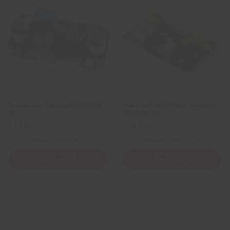
Przetwornica Step-Up 2A XL6009 DC-
Moduł Zasilania Do Płytek Stykowych
DC
MB102 3,3V-5V
7,19
zł
7,19
zł
z VAT
z VAT
Wysyłka
z Polski w 24h
Wysyłka
z Polski w 24h
+ Do koszyka
+ Do koszyka