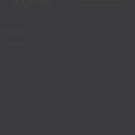
KONTAKT
msalamon.pl
Mateusz Salamon
ul. Małopolska 14
81-555 Gdynia
NIP: 9282047329
REGON: 080517896
BDO: 000356585
Kontakt
tel:
+48 508 848 177
e-mail:
sklep@msalamon.pl
Dział Handlowy dla firm
(zamówienia B2B)
tel:
+48 508 848 177
e-mail:
handlowy@msalamon.pl