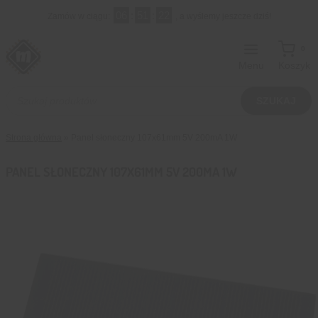
Przejdź
06
:
51
:
21
Zamów w ciągu:
, a wyślemy jeszcze dziś!
do
treści
0
Menu
Koszyk
Wyszukiwarka
produktów
SZUKAJ
Strona główna
»
Panel słoneczny 107x61mm 5V 200mA 1W
PANEL SŁONECZNY 107X61MM 5V 200MA 1W