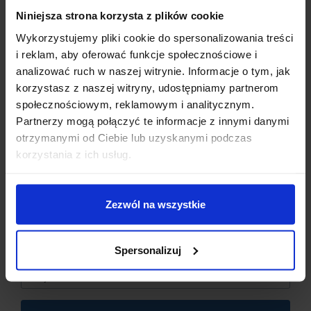
Niniejsza strona korzysta z plików cookie
Wykorzystujemy pliki cookie do spersonalizowania treści
i reklam, aby oferować funkcje społecznościowe i
analizować ruch w naszej witrynie. Informacje o tym, jak
korzystasz z naszej witryny, udostępniamy partnerom
społecznościowym, reklamowym i analitycznym.
Partnerzy mogą połączyć te informacje z innymi danymi
otrzymanymi od Ciebie lub uzyskanymi podczas
Dzisiaj dla każdego nowego SUBSKRYBENTA mamy naszą
korzystania z ich usług.
PCB breadboard MSALAMON
– PCB dodajemy do
zamówień o wartości minimum 50 zł
.
Zezwól na wszystkie
Imię
*
Spersonalizuj
Email
*
SPECYFIKACJA TECHNICZNA: