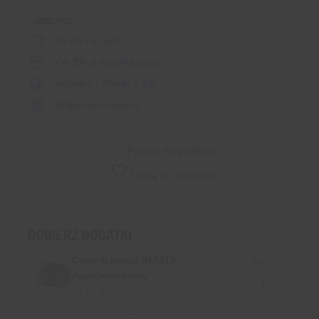
KORZYŚCI
30 dni
na zwrot
Od 300 zł
wysyłka gratis
Wysyłka
z Polski
w
24h
Wsparcie
inżyniera
Pytanie do produktu
Dodaj do Schowka
DOBIERZ DODATKI
Czujnik prądu INA219
Ilość:
dwukierunkowy
10,99
zł
/ szt.
Dostępne: 12 szt.
z VAT