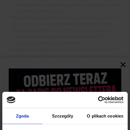
monokrystalicznej, panel osiąga wysoką wydajność nawet
przy niskim nasłonecznieniu.
Długi czas pracy
: Panel jest trwały i odporny na warunki
atmosferyczne, co zapewnia długą żywotność produktu.
Odporność na UV
: Zastosowana żywica epoksydowa
chroni przed szkodliwym działaniem promieni UV,
zapobiegając starzeniu się materiałów.
Lekka konstrukcja
: Dzięki niewielkiej wadze, panel jest
łatwy w montażu i idealny do przenośnych zastosowań.
Ekologiczna energia
: Produkt promuje odnawialne źródła
energii, pomagając zmniejszyć emisję dwutlenku węgla.
Wszechstronność zastosowań
: Panel można wykorzystać
zarówno w połączeniach szeregowych, jak i równoległych,
zwiększając napięcie lub prąd, w zależności od potrzeb
projektu.
Zgoda
Szczegóły
O plikach cookies