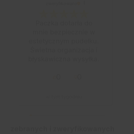
zweryfikowano
Paczka dotarła do
mnie bezpiecznie w
estetycznym pudełku.
Świetna organizacja i
błyskawiczna wysyłka.
Korzystam z tego
0
0
sklepu nie pierwszy
raz - zawsze
wszystko perfekt.
w tym tygodniu
Polecam z całym
przekonaniem.
zebranych i zweryfikowanych