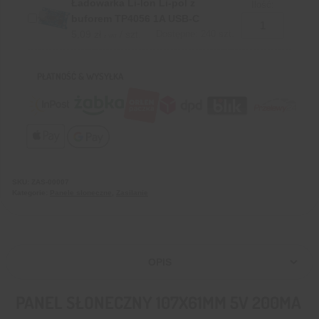
Ładowarka Li-Ion Li-pol z
Ilość:
buforem TP4056 1A USB-C
5,09
zł
/ szt.
Dostępne: 240 szt.
z VAT
PŁATNOŚĆ & WYSYŁKA
SKU:
ZAS-00007
Kategorie:
Panele słoneczne
,
Zasilanie
OPIS
PANEL SŁONECZNY 107X61MM 5V 200MA