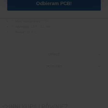
Odbieram PCB!
Typ
: Panel słoneczny monokrystaliczny
Napięcie znamionowe
: 5 V
Prąd znamionowy
: 200 mA
Moc szczytowa
: 1 W
Wymiary
: 107 x 61 mm
Waga:
18,4 g
OPINIE
DOSTAWA
INNI KUPILI RÓWNIEŻ