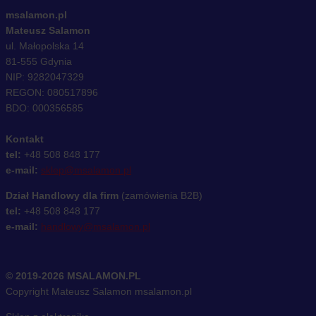
msalamon.pl
Mateusz Salamon
ul. Małopolska 14
81-555 Gdynia
NIP: 9282047329
REGON: 080517896
BDO: 000356585
Kontakt
tel:
+48 508 848 177
e-mail:
sklep@msalamon.pl
Dział Handlowy dla firm
(zamówienia B2B)
tel:
+48 508 848 177
e-mail:
handlowy@msalamon.pl
© 2019-2026 MSALAMON.PL
Copyright Mateusz Salamon msalamon.pl