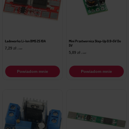
Ładowarka Li-Ion BMS 2S 10A
Mini Przetwornica Step-Up 0.9÷5V Do
5V
7,29
zł
z VAT
5,89
zł
z VAT
Powiadom mnie
Powiadom mnie