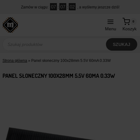
Przejdź
07
:
07
:
01
Zamów w ciągu:
, a wyślemy jeszcze dziś!
do
treści
0
Menu
Koszyk
Wyszukiwarka
produktów
SZUKAJ
Strona główna
»
Panel słoneczny 100x28mm 5.5V 60mA 0.33W
PANEL SŁONECZNY 100X28MM 5.5V 60MA 0.33W