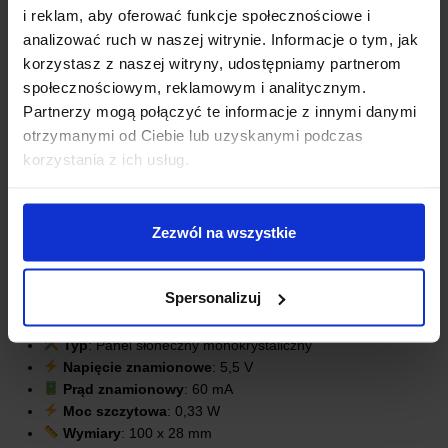
i reklam, aby oferować funkcje społecznościowe i
analizować ruch w naszej witrynie. Informacje o tym, jak
korzystasz z naszej witryny, udostępniamy partnerom
społecznościowym, reklamowym i analitycznym.
Partnerzy mogą połączyć te informacje z innymi danymi
otrzymanymi od Ciebie lub uzyskanymi podczas
korzystania z ich usług.
Zezwól na wszystkie
SPECYFIKACJA TECHNICZNA:
Spersonalizuj
Typ
: Panel słoneczny monokrystaliczny
Napięcie znamionowe
: 5,5 V
Prąd znamionowy
: 60 mA
Moc szczytowa
: 0,33 W
Wymiary
: 100 x 28 mm