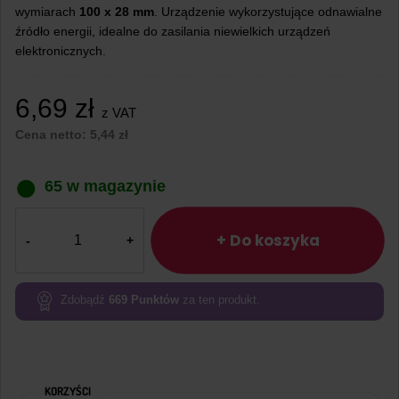
wymiarach
100 x 28 mm
. Urządzenie wykorzystujące odnawialne
źródło energii, idealne do zasilania niewielkich urządzeń
elektronicznych.
6,69
zł
z VAT
Cena netto:
5,44
zł
65 w magazynie
ilość
Panel
+ Do koszyka
słoneczny
100x28mm
5.5V
Zdobądź
669
Punktów
za ten produkt.
60mA
0.33W
KORZYŚCI