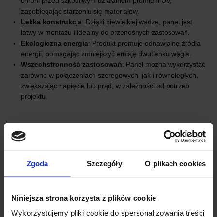
chroni przed szkodliwym działaniem promieni UV,
zapobiegając starzeniu się materiałów.
Lekka konstrukcja
: Dzięki niewielkiej wadze, panel jest
łatwy w montażu i idealny do przenośnych zastosowań.
Ekologiczna energia
: Produkt promuje odnawialne źródła
energii, pomagając zmniejszyć emisję dwutlenku węgla.
Wszechstronność zastosowań
: Panel można wykorzystać
zarówno w połączeniach szeregowych, jak i równoległych,
zwiększając napięcie lub prąd, w zależności od potrzeb
projektu.
Zgoda
Szczegóły
O plikach cookies
Niniejsza strona korzysta z plików cookie
Wykorzystujemy pliki cookie do spersonalizowania treści