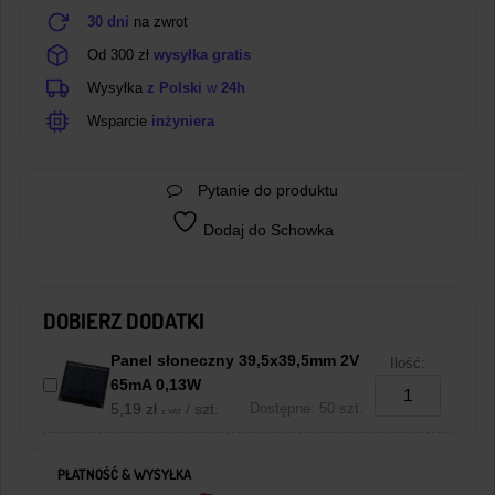
30 dni
na zwrot
Od 300 zł
wysyłka gratis
Wysyłka
z Polski
w
24h
Wsparcie
inżyniera
Pytanie do produktu
Dodaj do Schowka
DOBIERZ DODATKI
Panel słoneczny 39,5x39,5mm 2V
Ilość:
65mA 0,13W
5,19
zł
/ szt.
Dostępne: 50 szt.
z VAT
PŁATNOŚĆ & WYSYŁKA