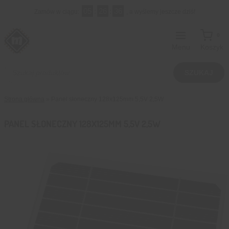
Przejdź
05
:
26
:
35
Zamów w ciągu:
, a wyślemy jeszcze dziś!
do
treści
0
Menu
Koszyk
Wyszukiwarka
produktów
SZUKAJ
Strona główna
»
Panel słoneczny 128x125mm 5,5V 2,5W
PANEL SŁONECZNY 128X125MM 5,5V 2,5W