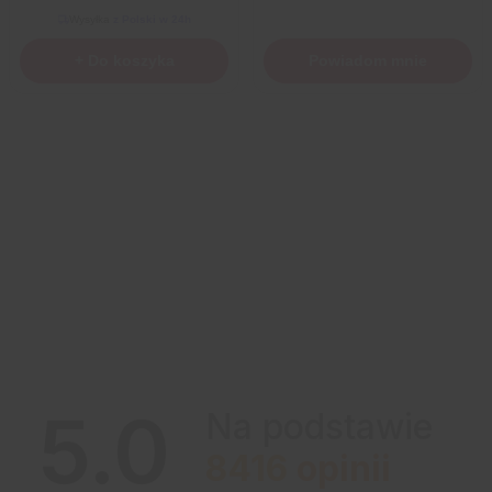
Wysyłka
z Polski w 24h
+ Do koszyka
Powiadom mnie
5.0
Na podstawie
8416
opinii