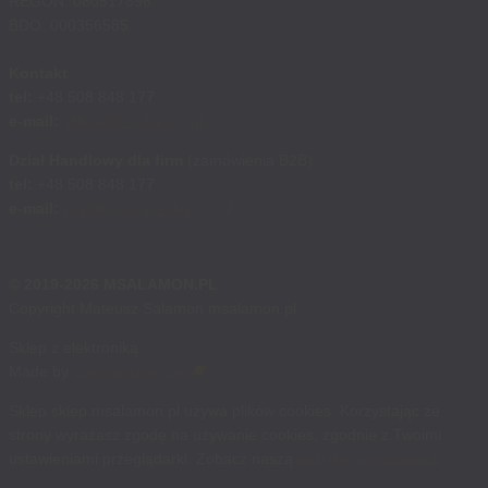
REGON: 080517896
BDO: 000356585
Kontakt
tel:
+48 508 848 177
e-mail:
sklep@msalamon.pl
Dział Handlowy dla firm
(zamówienia B2B)
tel:
+48 508 848 177
e-mail:
handlowy@msalamon.pl
© 2019-2026 MSALAMON.PL
Copyright Mateusz Salamon msalamon.pl
Sklep z elektroniką
Made by
cosmonauts.dev
Sklep sklep.msalamon.pl używa plików cookies. Korzystając ze
strony wyrażasz zgodę na używanie cookies, zgodnie z Twoimi
ustawieniami przeglądarki. Zobacz naszą
politykę prywatności
.