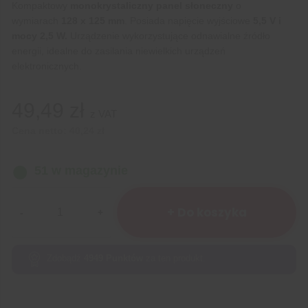
Kompaktowy
monokrystaliczny panel słoneczny
o
wymiarach
128 x 125 mm
. Posiada napięcie wyjściowe
5,5 V i
mocy 2,5 W.
Urządzenie wykorzystujące odnawialne źródło
energii, idealne do zasilania niewielkich urządzeń
elektronicznych.
49,49
zł
z VAT
Cena netto:
40,24
zł
51 w magazynie
ilość
Panel
+ Do koszyka
słoneczny
128x125mm
5,5V
Zdobądź
4949
Punktów
za ten produkt.
2,5W