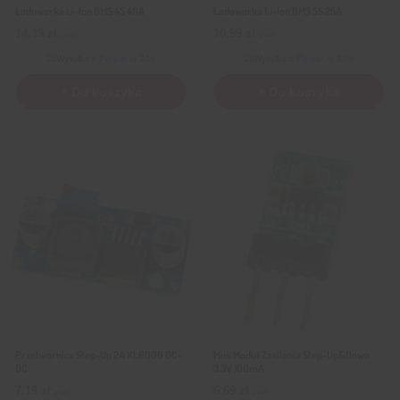
Ładowarka Li-Ion BMS 4S 40A
Ładowarka Li-Ion BMS 5S 25A
14,39
zł
10,99
zł
z VAT
z VAT
Wysyłka
z Polski w 24h
Wysyłka
z Polski w 24h
+ Do koszyka
+ Do koszyka
Przetwornica Step-Up 2A XL6009 DC-
Mini Moduł Zasilania Step-Up&Down
DC
3.3V 100mA
7,19
zł
6,69
zł
z VAT
z VAT