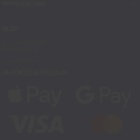
PRZYDATNE LINKI
BLOG
Blog, nowości, artykuły
Blog msalamon.pl →
Partnerzy MSALAMON.PL
PŁATNOŚĆ & DOSTAWA