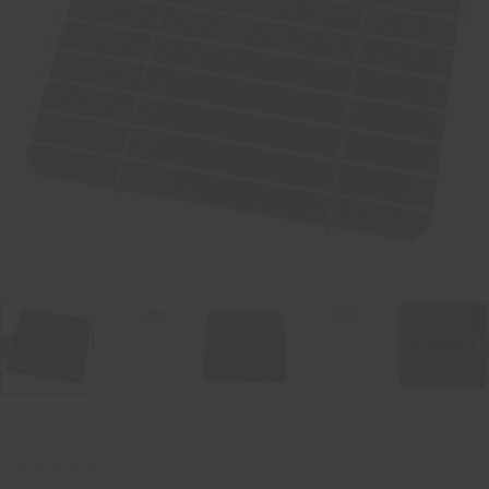
5.0
(
1
)