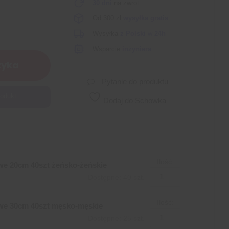
30 dni
na zwrot
Od 300 zł
wysyłka gratis
Wysyłka
z Polski
w
24h
Wsparcie
inżyniera
zyka
Pytanie do produktu
odukt.
Dodaj do Schowka
Ilość:
e 20cm 40szt żeńsko-żeńskie
Dostępne: 40 szt.
Ilość:
we 30cm 40szt męsko-męskie
Dostępne: 25 szt.