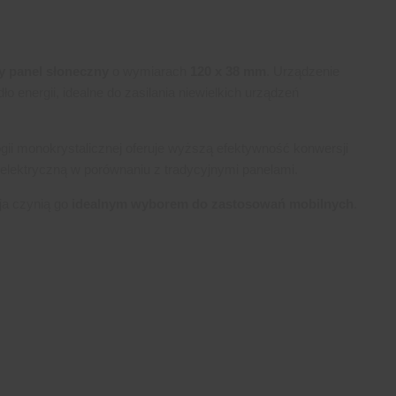
y panel słoneczny
o wymiarach
120 x 38 mm
. Urządzenie
o energii, idealne do zasilania niewielkich urządzeń
ii monokrystalicznej oferuje wyższą efektywność konwersji
 elektryczną w porównaniu z tradycyjnymi panelami.
ja czynią go
idealnym wyborem do zastosowań mobilnych
.