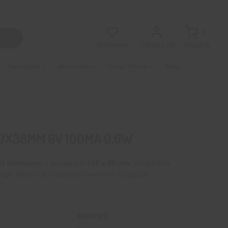
0
Zaloguj się
Schowek
Koszyk
Narzędzia
Akcesoria
Smart Home
Blog
0X38MM 6V 100MA 0,6W
el słoneczny
o wymiarach
120 x 38 mm
. Urządzenie
gii, idealne do zasilania niewielkich urządzeń
KORZYŚCI