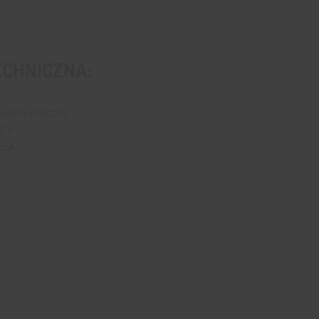
ECHNICZNA:
nokrystaliczny
 6 V
 mA