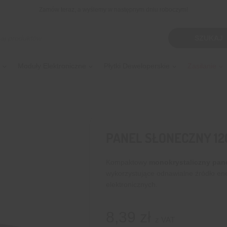
Zamów teraz, a wyślemy w następnym dniu roboczym!
kiwarka
SZUKAJ
tów
Moduły Elektroniczne
Płytki Deweloperskie
Zasilanie
PANEL SŁONECZNY 12
Kompaktowy
monokrystaliczny pan
wykorzystujące odnawialne źródło ener
elektronicznych.
8,39
zł
z VAT