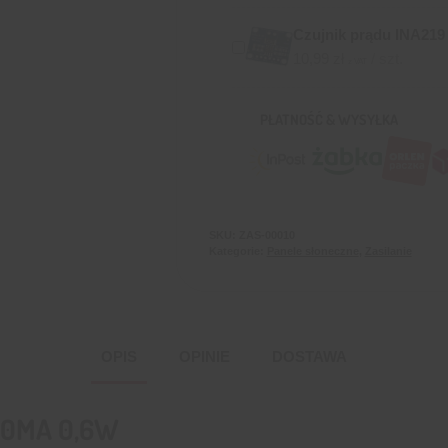
Czujnik prądu INA21
10,99
zł
/ szt.
z VAT
PŁATNOŚĆ & WYSYŁKA
SKU:
ZAS-00010
Kategorie:
Panele słoneczne
,
Zasilanie
OPIS
OPINIE
DOSTAWA
00MA 0,6W