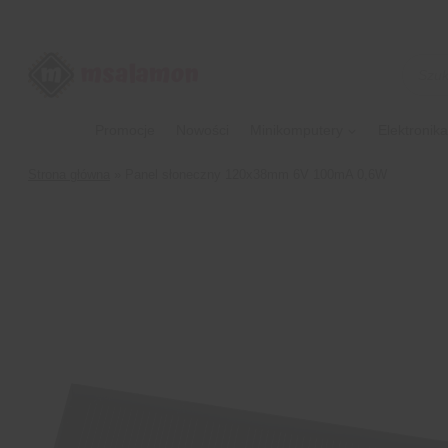
Przejdź
do
treści
Wyszu
produk
Promocje
Nowości
Minikomputery
Elektronika
Strona główna
»
Panel słoneczny 120x38mm 6V 100mA 0,6W