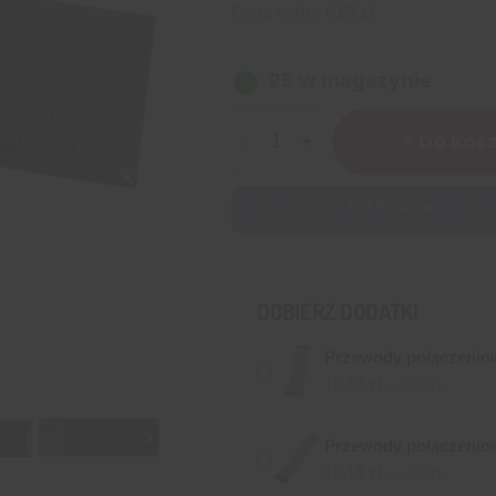
Cena netto:
6,82
zł
25 w magazynie
ilość
+ Do kos
Panel
słoneczny
120x38mm
Zdobądź
839
Punktów
za ten pr
6V
100mA
0,6W
DOBIERZ DODATKI
Przewody połączeniow
10,39
zł
/ szt.
z VAT
Przewody połączenio
12,19
zł
/ szt.
z VAT