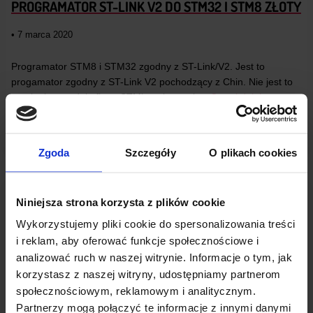
PROGRAMATOR ST-LINK V2 DO STM32 I STM8 ZŁOTY
• 7 marca 2020
Programator STM8 i STM32 zgodny z ST-Link/V2. Jest to
progamator zgodny z ST-Link V2 pochodzący z Chin. Nie jest to
oryginalny produkt firmy STMicroelectronics.
Czytaj dalej
CZYTAJ WPIS
Zgoda
Szczegóły
O plikach cookies
Niniejsza strona korzysta z plików cookie
Wykorzystujemy pliki cookie do spersonalizowania treści
i reklam, aby oferować funkcje społecznościowe i
analizować ruch w naszej witrynie. Informacje o tym, jak
korzystasz z naszej witryny, udostępniamy partnerom
społecznościowym, reklamowym i analitycznym.
Partnerzy mogą połączyć te informacje z innymi danymi