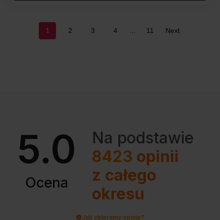
POSTS
1
2
3
4
…
11
Next
NAVIGATION
5.0
Na podstawie
8423
opinii
z całego
Ocena
okresu
Jak zbieramy opinie?