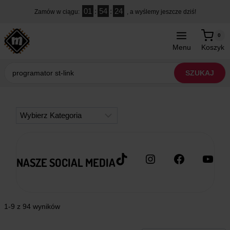
Przejdź
01
:
54
:
24
Zamów w ciągu:
, a wyślemy jeszcze dziś!
do
treści
0
Menu
Koszyk
Wyszukiwarka
produktów
SZUKAJ
Kategorie
TikTok
Instagram
Facebook
YouT
NASZE SOCIAL MEDIA
1-9 z 94 wyników