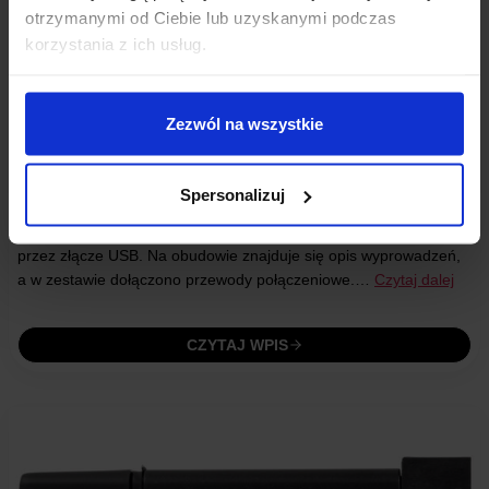
otrzymanymi od Ciebie lub uzyskanymi podczas
korzystania z ich usług.
PROGRAMATOR ST-LINK V2 DO STM32 I STM8
CZERWONY
Zezwól na wszystkie
• 18 grudnia 2019
Spersonalizuj
Programator ST-Link V2 do mikrokontrolerów STM32 SWD i
STM8 SWIM. Umożliwia wygodne programowanie i debugowanie
przez złącze USB. Na obudowie znajduje się opis wyprowadzeń,
a w zestawie dołączono przewody połączeniowe.…
Czytaj dalej
CZYTAJ WPIS