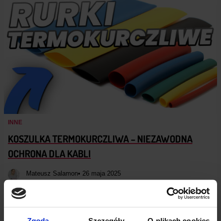
INNE
KOSZULKA TERMOKURCZLIWA – NIEZAWODNA
OCHRONA DLA KABLI
Mateusz Salamon
• 26 maja 2025
Koszulka termokurczliwa – niezawodna ochrona dla kabli Koszulki
i rurki termokurczliwe zyskują coraz większą popularność w
różnych zastosowaniach przemysłowych i domowych. Dlaczego
Zgoda
Szczegóły
O plikach cookies