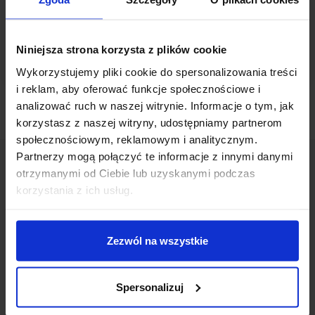
warto zainteresować się tym tematem? Ponieważ koszulki
termokurczliwe to…
Czytaj dalej
Niniejsza strona korzysta z plików cookie
CZYTAJ WPIS
Wykorzystujemy pliki cookie do spersonalizowania treści
i reklam, aby oferować funkcje społecznościowe i
analizować ruch w naszej witrynie. Informacje o tym, jak
korzystasz z naszej witryny, udostępniamy partnerom
społecznościowym, reklamowym i analitycznym.
Partnerzy mogą połączyć te informacje z innymi danymi
otrzymanymi od Ciebie lub uzyskanymi podczas
korzystania z ich usług.
5.0
Na podstawie
8427
opinii
Zezwól na wszystkie
z całego
Ocena
okresu
Spersonalizuj