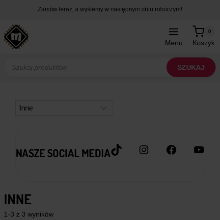
Przejdź
Zamów teraz, a wyślemy w następnym dniu roboczym!
do
treści
0
Menu
Koszyk
Wyszukiwarka
produktów
SZUKAJ
Kategorie
TikTok
Instagram
Facebook
YouT
NASZE SOCIAL MEDIA
INNE
1-3 z 3 wyników