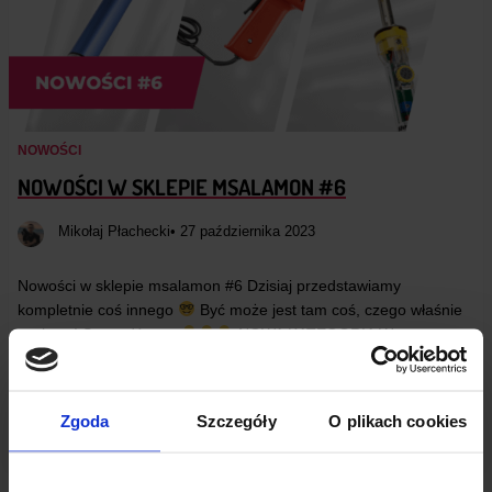
NOWOŚCI
NOWOŚCI W SKLEPIE MSALAMON #6
Mikołaj Płachecki
• 27 października 2023
Nowości w sklepie msalamon #6 Dzisiaj przedstawiamy
kompletnie coś innego
Być może jest tam coś, czego właśnie
szukasz! Sprawdź sam
NOWA KATEGORIA W
SKLEP.MSALAMON.PL
W naszym sklepie pojawiła…
Czytaj dalej
Zgoda
Szczegóły
O plikach cookies
CZYTAJ WPIS