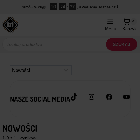
Przejdź
10
:
24
:
36
Zamów w ciągu:
, a wyślemy jeszcze dziś!
do
treści
0
Menu
Koszyk
Wyszukiwarka
produktów
SZUKAJ
Kategorie
TikTok
Instagram
Facebook
YouT
NASZE SOCIAL MEDIA
NOWOŚCI
1-9 z 11 wyników