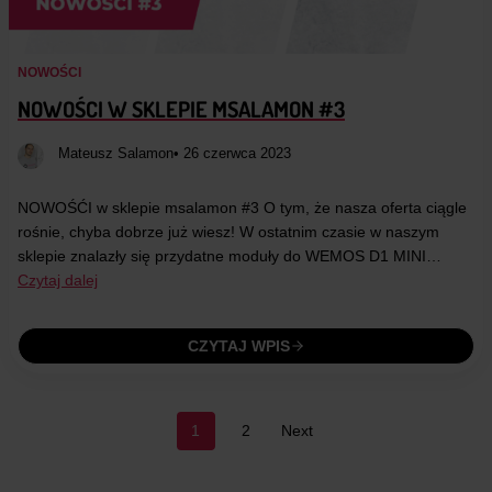
NOWOŚCI
NOWOŚCI W SKLEPIE MSALAMON #3
Mateusz Salamon
• 26 czerwca 2023
NOWOŚĆI w sklepie msalamon #3 O tym, że nasza oferta ciągle
rośnie, chyba dobrze już wiesz! W ostatnim czasie w naszym
sklepie znalazły się przydatne moduły do WEMOS D1 MINI…
Czytaj dalej
CZYTAJ WPIS
POSTS
1
2
Next
NAVIGATION