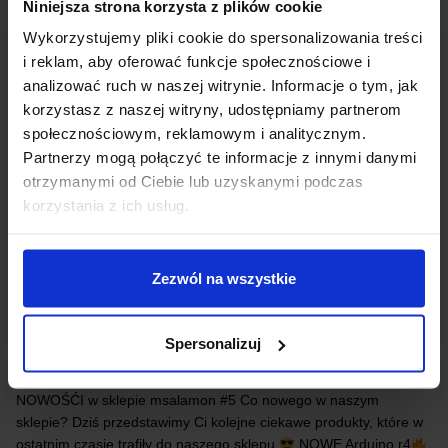
Niniejsza strona korzysta z plików cookie
Wykorzystujemy pliki cookie do spersonalizowania treści
i reklam, aby oferować funkcje społecznościowe i
analizować ruch w naszej witrynie. Informacje o tym, jak
korzystasz z naszej witryny, udostępniamy partnerom
społecznościowym, reklamowym i analitycznym.
Partnerzy mogą połączyć te informacje z innymi danymi
otrzymanymi od Ciebie lub uzyskanymi podczas
korzystania z ich usług.
Zezwól na wszystkie
NOWOŚCI
NOWOŚCI W SKLEPIE MSALAMON #5
Spersonalizuj
Mikołaj Płachecki
• 31 sierpnia 2023
NOWOŚĆI w sklepie msalamon #5 Co nowego w naszym
sklepie? Dziś przedstawimy Ci kolejne ciekawe produkty, które w
ostatnim czasie trafiły do naszego sklepu
NOWE Arduino r4