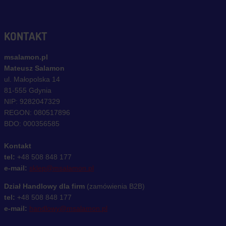
KONTAKT
msalamon.pl
Mateusz Salamon
ul. Małopolska 14
81-555 Gdynia
NIP: 9282047329
REGON: 080517896
BDO: 000356585
Kontakt
tel:
+48 508 848 177
e-mail:
sklep@msalamon.pl
Dział Handlowy dla firm
(zamówienia B2B)
tel:
+48 508 848 177
e-mail:
handlowy@msalamon.pl