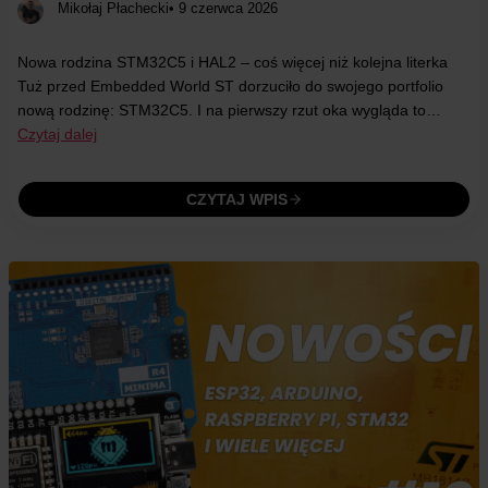
Mikołaj Płachecki
• 9 czerwca 2026
Nowa rodzina STM32C5 i HAL2 – coś więcej niż kolejna literka
Tuż przed Embedded World ST dorzuciło do swojego portfolio
nową rodzinę: STM32C5. I na pierwszy rzut oka wygląda to…
Czytaj dalej
CZYTAJ WPIS