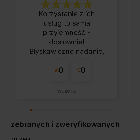
Korzystanie z ich
usług to sama
przyjemność -
dosłownie!
Błyskawiczne nadanie,
przesyłka bardzo
0
0
starannie
zapakowana z miłym
dodatkiem:-) Jakim?
wczoraj
Kup u w tej firmie bo
warto!
zebranych i zweryfikowanych
przez