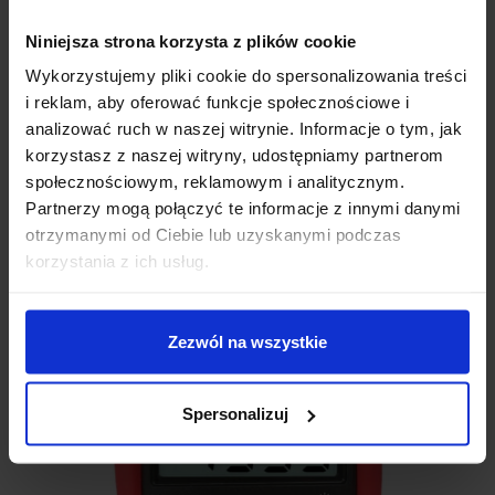
elektronika. Przydatny w każdym warsztacie. Umożliwia pomiar
napięcia
AC i DC do 600V
oraz natężenia prądu
AC i DC do
Niniejsza strona korzysta z plików cookie
10A.
Testowanie diod, sprawdzanie ciągłości obwodu. Podświetlany
Wykorzystujemy pliki cookie do spersonalizowania treści
ekran LCD, automatyczna zmiana zakresów. W zestawie: baterie,
i reklam, aby oferować funkcje społecznościowe i
przewody pomiarowe, gumowa obudowa z podstawką. Idealny dla
analizować ruch w naszej witrynie. Informacje o tym, jak
profesjonalistów i hobbystów elektroniki.
korzystasz z naszej witryny, udostępniamy partnerom
społecznościowym, reklamowym i analitycznym.
Sprawdź
Partnerzy mogą połączyć te informacje z innymi danymi
otrzymanymi od Ciebie lub uzyskanymi podczas
korzystania z ich usług.
Zezwól na wszystkie
Spersonalizuj