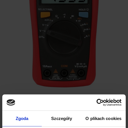
MIERNIK UNIWERSALNY UNI-T UT33A+
Zgoda
Szczegóły
O plikach cookies
Miernik UT33A+ firmy UNI-T to kompaktowy i precyzyjny miernik
uniwersalny. Multimetr to podstawowe narzędzie każdego