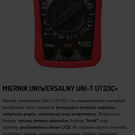
MIERNIK UNIWERSALNY UNI-T UT33C+
Miernik uniwersalny UNI-T UT33C+ to zaawansowane narzędzie
pomiarowe, które zapewnia
precyzyjne pomiary napięcia,
natężenia prądu, rezystancji oraz temperatury
. Praktyczne
funkcje:
ręczna zmiana zakresów,
funkcja
“hold”
oraz
czytelny,
podświetlany ekran LCD
. W zestawie oprócz miernika
znajdziesz baterie, przewody pomiarowe i holster (obudowę).