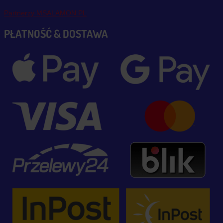
Partnerzy MSALAMON.PL
PŁATNOŚĆ & DOSTAWA