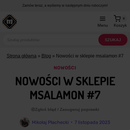
Przejdź
Zamów teraz, a wyślemy w następnym dniu roboczym!
do
treści
0
Menu
Koszyk
Wyszukiwarka
produktów
SZUKAJ
Strona główna
»
Blog
»
Nowości w sklepie msalamon #7
NOWOŚCI
NOWOŚCI W SKLEPIE
MSALAMON #7
Zgłoś błąd / Zasugeruj poprawki
Mikołaj Płachecki
7 listopada 2023