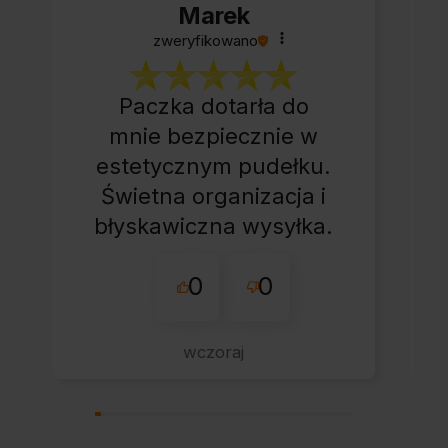
Marek
zweryfikowano
Paczka dotarła do
mnie bezpiecznie w
estetycznym pudełku.
Świetna organizacja i
błyskawiczna wysyłka.
Korzystam z tego
0
0
sklepu nie pierwszy
raz - zawsze
wszystko perfekt.
wczoraj
Polecam z całym
przekonaniem.