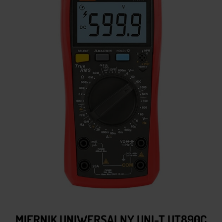
MIERNIK UNIWERSALNY UNI-T UT890C