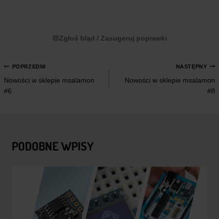
Zgłoś błąd / Zasugeruj poprawki
NAWIGACJA
POPRZEDNI
NASTĘPNY
Nowości w sklepie msalamon
Nowości w sklepie msalamon
WPISU
#6
#8
PODOBNE WPISY