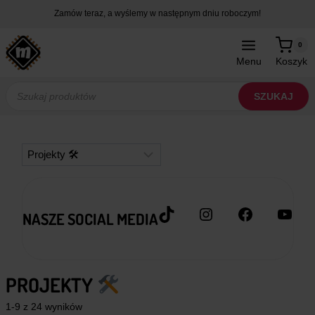
Przejdź
Zamów teraz, a wyślemy w następnym dniu roboczym!
do
treści
0
Menu
Koszyk
Wyszukiwarka
produktów
SZUKAJ
Kategorie
TikTok
Instagram
Facebook
YouT
NASZE SOCIAL MEDIA
PROJEKTY
1-9 z 24 wyników