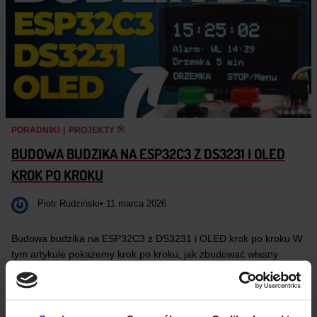
PORADNIKI
|
PROJEKTY
BUDOWA BUDZIKA NA ESP32C3 Z DS3231 I OLED
KROK PO KROKU
Piotr Rudziński
• 11 marca 2026
Budowa budzika na ESP32C3 z DS3231 i OLED krok po kroku W
tym artykule pokażemy krok po kroku, jak zbudować własny
elektroniczny budzik oparty na mikrokontrolerze ESP32C3.
Urządzenie wyposażone jest…
Czytaj dalej