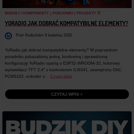
MODUŁY I KOMPONENTY
|
PORADNIKI
|
PROJEKTY
YORADIO JAK DOBRAĆ KOMPATYBILNE ELEMENTY?
Piotr Rudziński
• 9 kwietnia 2026
YoRadio jak dobrać kompatybilne elementy? W poprzednim
poradniku pokazaliśmy jedną, konkretną i sprawdzoną
konfigurację YoRadio opartą o ESP32-WROOM-32, kolorowy
wyświetlacz TFT 2,4″ z kontrolerem ILI9341, zewnętrzny DAC
PCM5102, enkoder z…
Czytaj dalej
CZYTAJ WPIS