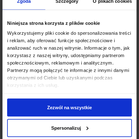
Zgoda
Szczegóły
O plikach cookies
CZYTAJ WPIS
Niniejsza strona korzysta z plików cookie
Wykorzystujemy pliki cookie do spersonalizowania treści
i reklam, aby oferować funkcje społecznościowe i
analizować ruch w naszej witrynie. Informacje o tym, jak
korzystasz z naszej witryny, udostępniamy partnerom
społecznościowym, reklamowym i analitycznym.
Partnerzy mogą połączyć te informacje z innymi danymi
otrzymanymi od Ciebie lub uzyskanymi podczas
korzystania z ich usług.
MODUŁY I KOMPONENTY
|
PORADNIKI
|
PROJEKTY
Zezwól na wszystkie
ZBUDUJ SWÓJ WŁASNY ZAMEK RFID
Piotr Rudziński
• 28 stycznia 2026
Spersonalizuj