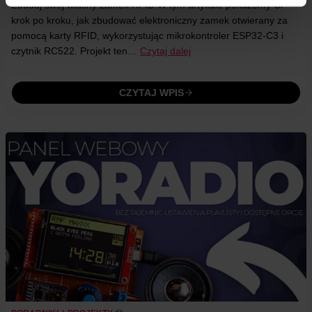
Zbuduj swój własny zamek RFID W tym artykule pokażemy Ci
krok po kroku, jak zbudować elektroniczny zamek otwierany za
pomocą karty RFID, wykorzystując mikrokontroler ESP32-C3 i
czytnik RC522. Projekt ten…
Czytaj dalej
CZYTAJ WPIS