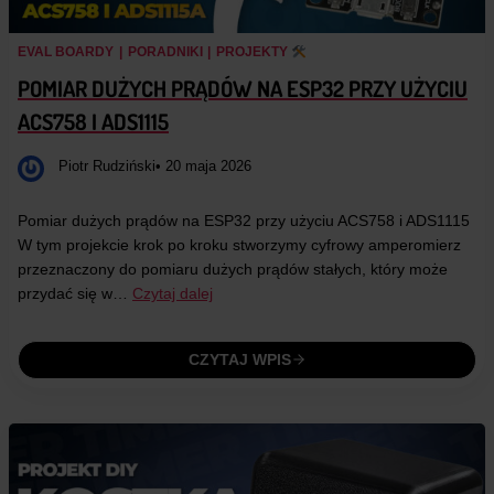
EVAL BOARDY
|
PORADNIKI
|
PROJEKTY
POMIAR DUŻYCH PRĄDÓW NA ESP32 PRZY UŻYCIU
ACS758 I ADS1115
Piotr Rudziński
• 20 maja 2026
Pomiar dużych prądów na ESP32 przy użyciu ACS758 i ADS1115
W tym projekcie krok po kroku stworzymy cyfrowy amperomierz
przeznaczony do pomiaru dużych prądów stałych, który może
przydać się w…
Czytaj dalej
CZYTAJ WPIS