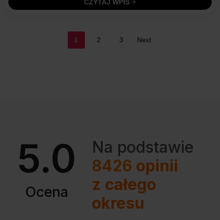
CZYTAJ WPIS
POSTS
1
2
3
Next
NAVIGATION
5.0
Na podstawie
8426
opinii
z całego
Ocena
okresu