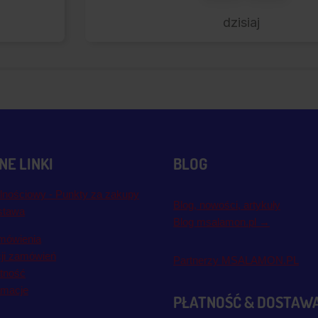
dzisiaj
E LINKI
BLOG
lnościowy - Punkty za zakupy
Blog, nowości, artykuły
stawa
Blog msalamon.pl →
mówienia
cji zamówień
Partnerzy MSALAMON.PL
atność
amacje
PŁATNOŚĆ & DOSTAW