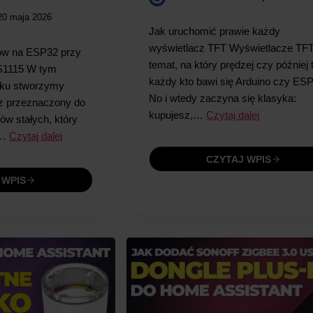
20 maja 2026
Jak uruchomić prawie każdy
wyświetlacz TFT Wyświetlacze TFT
ów na ESP32 przy
temat, na który prędzej czy później t
S1115 W tym
każdy kto bawi się Arduino czy ES
roku stworzymy
No i wtedy zaczyna się klasyka:
z przeznaczony do
kupujesz,…
Czytaj dalej
ów stałych, który
w…
Czytaj dalej
CZYTAJ WPIS
 WPIS