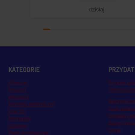
dzisiaj
KATEGORIE
PRZYDATN
Promocje
Program Loja
Nowości
Darmowa do
Akcesoria
Śledzenie za
Elementy elektroniczne
Czas realiza
Druk 3D
Dostawa i pł
Mechanika
Zwroty i rekl
Obudowy
Opinie
Płytki deweloperskie