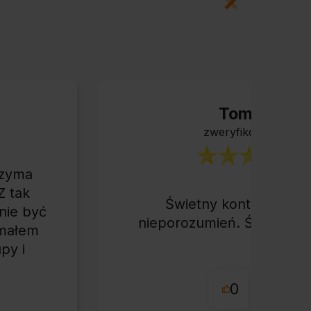
Tomasz
zweryfikowano
rzyma
Z tak
Świetny kontakt, żad
nie być
nieporozumień. Świetnie, 
ymałem
py i
o.
0
0