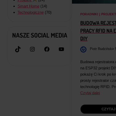
Smart Home
(14)
Technologiczne
(70)
PORADNIKI
|
PROJEK
BUDOWA REJEST
PRACY RFID NA 
NASZE SOCIAL MEDIA
DIY
TikTok
Instagram
Facebook
YouTube
Piotr Rudziński
• 
Budowa rejestratora
na ESP32 projekt DI
pokażę Ci krok po k
prosty rejestrator cz
technologię RFID. Pr
Czytaj dalej
CZYTAJ