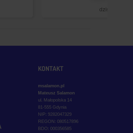
dzisiaj
KONTAKT
msalamon.pl
Mateusz Salamon
ul. Małopolska 14
81-555 Gdynia
NIP: 9282047329
REGON: 080517896
A
BDO: 000356585