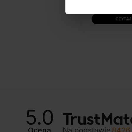
Czytaj dalej
CZYTAJ
5.0
Ocena
Na podstawie
8426