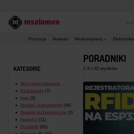
Przejdź
do
treści
Wyszu
produk
Promocje
Nowości
Minikomputery
Elektronika
PORADNIKI
KATEGORIE
1-9 z 82 wyników
Wszystkie kategorie
Eval boardy
(7)
Inne
(3)
Moduły i komponenty
(66)
Nowinki technologiczne
(3)
Nowości
(11)
Poradniki
(82)
Projekty
(24)