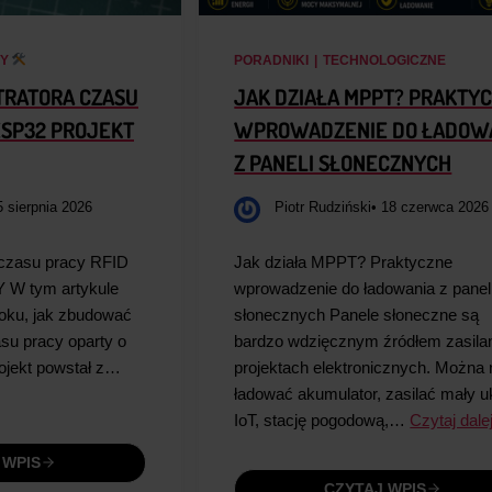
TY
PORADNIKI
|
TECHNOLOGICZNE
RATORA CZASU
JAK DZIAŁA MPPT? PRAKTY
ESP32 PROJEKT
WPROWADZENIE DO ŁADOW
Z PANELI SŁONECZNYCH
5 sierpnia 2026
Piotr Rudziński
• 18 czerwca 2026
 czasu pracy RFID
Jak działa MPPT? Praktyczne
Y W tym artykule
wprowadzenie do ładowania z panel
roku, jak zbudować
słonecznych Panele słoneczne są
asu pracy oparty o
bardzo wdzięcznym źródłem zasila
ojekt powstał z…
projektach elektronicznych. Można 
ładować akumulator, zasilać mały u
IoT, stację pogodową,…
Czytaj dale
 WPIS
CZYTAJ WPIS