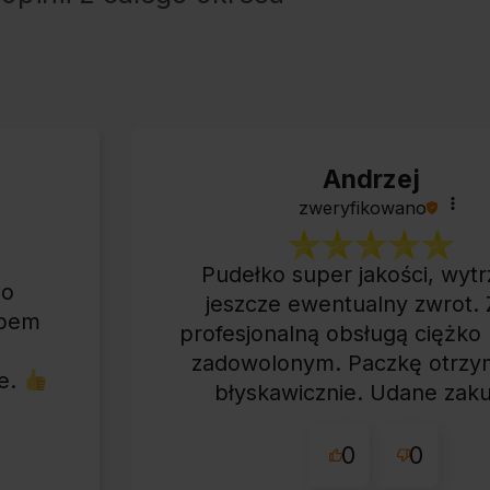
Andrzej
zweryfikowano
Pudełko super jakości, wyt
zo
jeszcze ewentualny zwrot. 
epem
profesjonalną obsługą ciężko 
e
zadowolonym. Paczkę otrz
ie.
błyskawicznie. Udane zaku
przyjemna obsługa. Wart
0
0