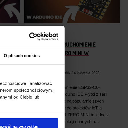
PORADNIKI
3.0
PIERWSZE URUCHOMIENIE
ME
ESP32-C6-ZERO MINI W
O plikach cookies
ARDUINO IDE
26
Piotr Rudziński
• 14 kwietnia 2026
ołecznościowe i analizować
Dongle
Pierwsze uruchomienie ESP32-C6-
artnerom społecznościowym,
rry
ZERO MINI w Arduino IDE Płytki z serii
anymi od Ciebie lub
z
ESP32 to jedne z najpopularniejszych
z
mikrokontrolerów do projektów IoT, a
e
model ESP32-C6-ZERO MINI to jedna z
nowszych konstrukcji opartych o…
ezwól na wszystkie