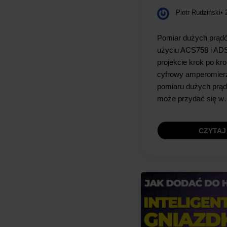
Piotr Rudziński
• 
Pomiar dużych prąd
użyciu ACS758 i AD
projekcie krok po k
cyfrowy amperomier
pomiaru dużych prąd
może przydać się 
CZYTAJ