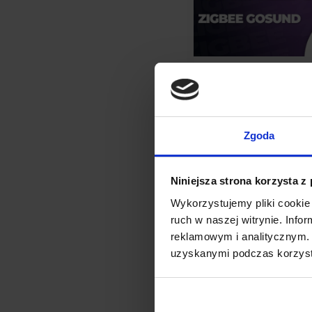
PORADNIKI
|
SMART H
JAK DODAĆ INT
GNIAZDKO ZIGBE
Zgoda
HOME ASSISTAN
Mikołaj Płacheck
Niniejsza strona korzysta z
Wykorzystujemy pliki cookie 
Jak dodać inteligent
ruch w naszej witrynie. Inf
Gosund do Home Ass
reklamowym i analitycznym. 
skonfigurowany Zig
uzyskanymi podczas korzysta
Assistant, np. przez
dodanie gniazdka za
chwilę. Poniżej pok