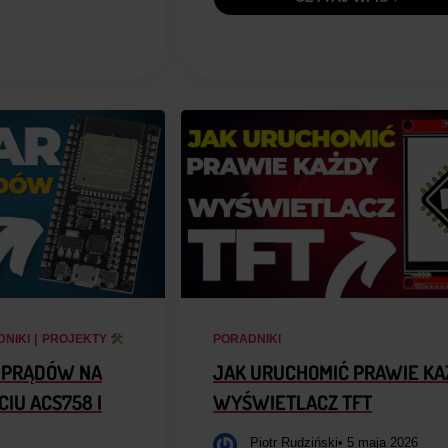
NIKI
|
PROJEKTY
PORADNIKI
 PRĄDÓW NA
JAK URUCHOMIĆ PRAWIE KA
CIU ACS758 I
WYŚWIETLACZ TFT
Piotr Rudziński
• 5 maja 2026