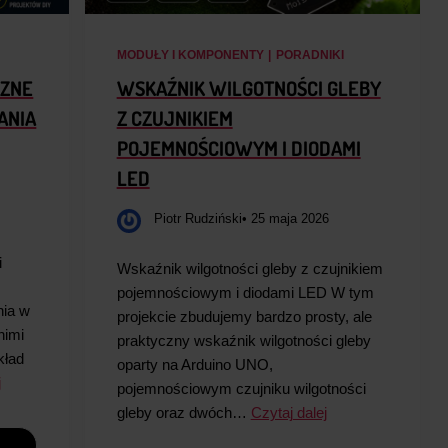
MODUŁY I KOMPONENTY
|
PORADNIKI
CZNE
WSKAŹNIK WILGOTNOŚCI GLEBY
ANIA
Z CZUJNIKIEM
POJEMNOŚCIOWYM I DIODAMI
LED
Piotr Rudziński
• 25 maja 2026
i
Wskaźnik wilgotności gleby z czujnikiem
pojemnościowym i diodami LED W tym
nia w
projekcie zbudujemy bardzo prosty, ale
nimi
praktyczny wskaźnik wilgotności gleby
kład
oparty na Arduino UNO,
j
pojemnościowym czujniku wilgotności
gleby oraz dwóch…
Czytaj dalej