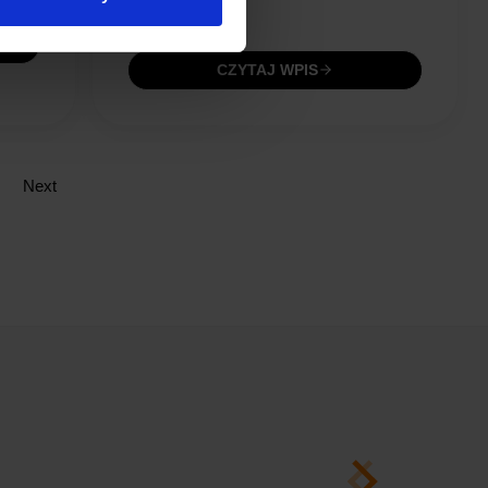
Czytaj dalej
CZYTAJ WPIS
Next