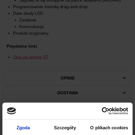
Programowanie metodą drag-and-drop
Dwie diody LED
Zasilanie
Komunikacja
Produkt oryginalny
Przydatne linki
Opis na stronie ST
OPINIE
DOSTAWA
Zgoda
Szczegóły
O plikach cookies