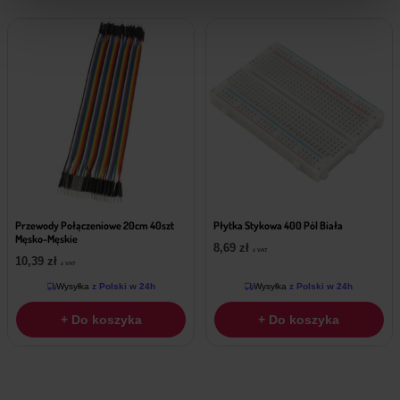
Przewody Połączeniowe 20cm 40szt
Płytka Stykowa 400 Pól Biała
Męsko-Męskie
8,69
zł
z VAT
10,39
zł
z VAT
Wysyłka
z Polski w 24h
Wysyłka
z Polski w 24h
+ Do koszyka
+ Do koszyka