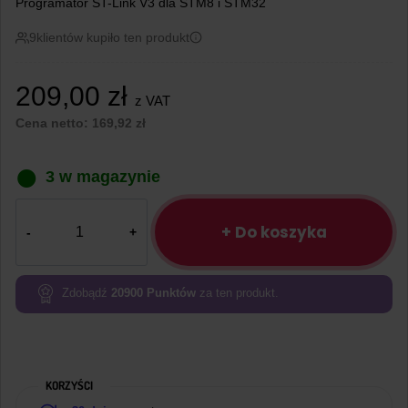
Programator ST-Link V3 dla STM8 i STM32
9
klientów kupiło ten produkt
209,00
zł
z VAT
Cena netto:
169,92
zł
3 w magazynie
ilość
Programator
+ Do koszyka
STLINK-
V3SET
oryginalny
Zdobądź
20900
Punktów
za ten produkt.
KORZYŚCI