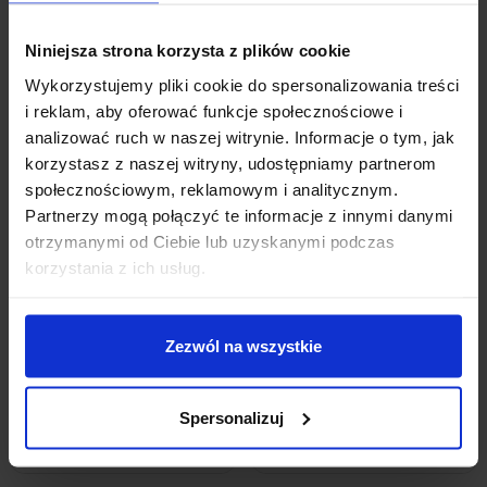
INNI KUPILI RÓWNIEŻ
Niniejsza strona korzysta z plików cookie
Wykorzystujemy pliki cookie do spersonalizowania treści
i reklam, aby oferować funkcje społecznościowe i
analizować ruch w naszej witrynie. Informacje o tym, jak
korzystasz z naszej witryny, udostępniamy partnerom
społecznościowym, reklamowym i analitycznym.
Partnerzy mogą połączyć te informacje z innymi danymi
otrzymanymi od Ciebie lub uzyskanymi podczas
korzystania z ich usług.
Programator USBASP Dla AVR + Taśma
Przewody Połączeniowe 20cm 40szt
Żeńsko-Żeńskie
Zezwól na wszystkie
19,29
zł
z VAT
10,39
zł
z VAT
Wysyłka
z Polski w 24h
Wysyłka
z Polski w 24h
Spersonalizuj
+ Do koszyka
+ Do koszyka