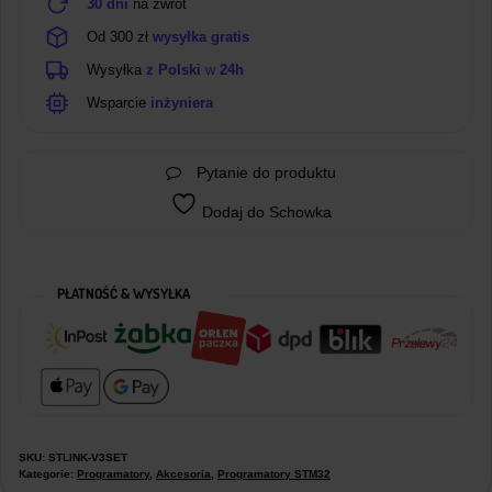
30 dni
na zwrot
Od 300 zł
wysyłka gratis
Wysyłka
z Polski
w
24h
Wsparcie
inżyniera
Pytanie do produktu
Dodaj do Schowka
PŁATNOŚĆ & WYSYŁKA
SKU:
STLINK-V3SET
Kategorie:
Programatory
,
Akcesoria
,
Programatory STM32