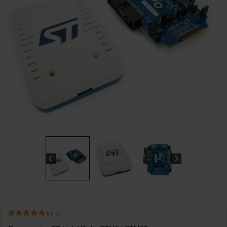
5.0
(
2
)