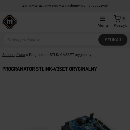
Przejdź
Zamów teraz, a wyślemy w następnym dniu roboczym!
do
treści
0
Menu
Koszyk
Wyszukiwarka
produktów
SZUKAJ
Strona główna
»
Programator STLINK-V3SET oryginalny
PROGRAMATOR STLINK-V3SET ORYGINALNY