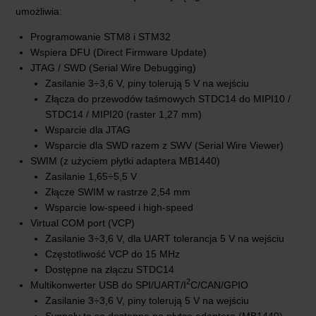
umożliwia:
Programowanie STM8 i STM32
Wspiera DFU (Direct Firmware Update)
JTAG / SWD (Serial Wire Debugging)
Zasilanie 3÷3,6 V, piny tolerują 5 V na wejściu
Złącza do przewodów taśmowych STDC14 do MIPI10 /
STDC14 / MIPI20 (raster 1,27 mm)
Wsparcie dla JTAG
Wsparcie dla SWD razem z SWV (Serial Wire Viewer)
SWIM (z użyciem płytki adaptera MB1440)
Zasilanie 1,65÷5,5 V
Złącze SWIM w rastrze 2,54 mm
Wsparcie low-speed i high-speed
Virtual COM port (VCP)
Zasilanie 3÷3,6 V, dla UART tolerancja 5 V na wejściu
Częstotliwość VCP do 15 MHz
Dostępne na złączu STDC14
2
Multikonwerter USB do SPI/UART/I
C/CAN/GPIO
Zasilanie 3÷3,6 V, piny tolerują 5 V na wejściu
Sygnały te są dostępne na płytce adaptera (MB1440)