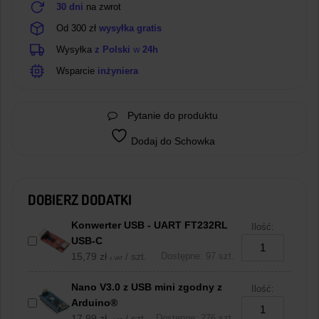
30 dni
na zwrot
Od 300 zł
wysyłka gratis
Wysyłka
z Polski
w
24h
Wsparcie
inżyniera
Pytanie do produktu
Dodaj do Schowka
DOBIERZ DODATKI
Konwerter USB - UART FT232RL
Ilość:
USB-C
15,79
zł
/ szt.
Dostępne: 97 szt.
z VAT
Nano V3.0 z USB mini zgodny z
Ilość:
Arduino®
17,99
zł
/ szt.
Dostępne: 276 szt.