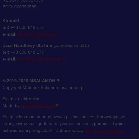
REGON: 080517896
BDO: 000356585
Kontakt
tel:
+48 508 848 177
e-mail:
sklep@msalamon.pl
Dział Handlowy dla firm
(zamówienia B2B)
tel:
+48 508 848 177
e-mail:
handlowy@msalamon.pl
© 2019-2026 MSALAMON.PL
Copyright Mateusz Salamon msalamon.pl
Sklep z elektroniką
Made by
cosmonauts.dev
Sklep sklep.msalamon.pl używa plików cookies. Korzystając ze
strony wyrażasz zgodę na używanie cookies, zgodnie z Twoimi
ustawieniami przeglądarki. Zobacz naszą
politykę prywatności
.