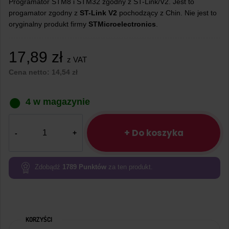
Programator STM8 i STM32 zgodny z ST-Link/V2. Jest to
progamator zgodny z
ST-Link V2
pochodzący z Chin. Nie jest to
oryginalny produkt firmy
STMicroelectronics
.
17,89
zł
z VAT
Cena netto:
14,54
zł
4 w magazynie
ilość
Programator
+ Do koszyka
ST-
Link
V2
Zdobądź
1789
Punktów
za ten produkt.
do
STM32
i
STM8
KORZYŚCI
zielony