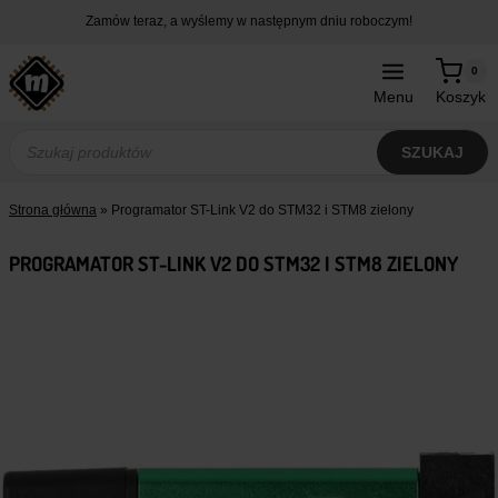
Przejdź
Zamów teraz, a wyślemy w następnym dniu roboczym!
do
treści
0
Menu
Koszyk
Wyszukiwarka
produktów
SZUKAJ
Strona główna
»
Programator ST-Link V2 do STM32 i STM8 zielony
PROGRAMATOR ST-LINK V2 DO STM32 I STM8 ZIELONY