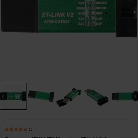
5.0
(
1
)