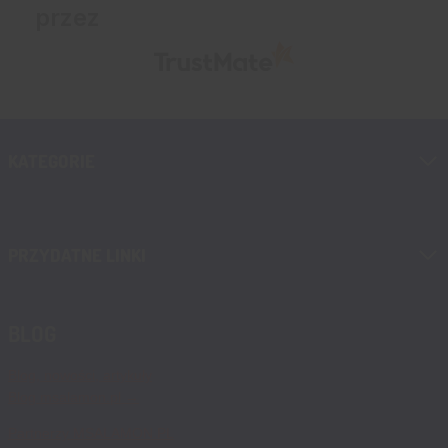
przez
KATEGORIE
PRZYDATNE LINKI
BLOG
Blog, nowości, artykuły
Blog msalamon.pl →
Partnerzy MSALAMON.PL