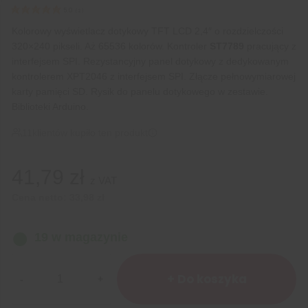
5.0
(
2
)
Kolorowy wyświetlacz dotykowy TFT LCD 2,4″ o rozdzielczości
320×240 pikseli. Aż 65536 kolorów. Kontroler
ST7789
pracujący z
interfejsem SPI. Rezystancyjny panel dotykowy z dedykowanym
kontrolerem XPT2046 z interfejsem SPI. Złącze pełnowymiarowej
karty pamięci SD. Rysik do panelu dotykowego w zestawie.
Biblioteki Arduino.
11
klientów kupiło ten produkt
41,79
zł
z VAT
Cena netto:
33,98
zł
19 w magazynie
ilość
Wyświetlacz
+ Do koszyka
dotykowy
TFT