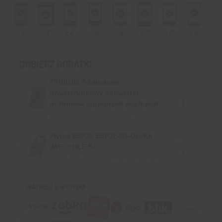
2,4"
2,4"
2,4"
2,8"
2,8"
3,2"
3,2"
4,0"
DOBIERZ DODATKI
TXB0108 8-kanałowy
Ilość:
dwukierunkowy konwerter
poziomów logicznych push-pull
10,69
zł
/ szt.
Dostępne: 58 szt.
z VAT
Płytka ESP32 ESP32-S3-DevKit
Ilość:
WiFi + BLE 5.0
50,69
zł
/ szt.
Dostępne: 83 szt.
z VAT
PŁATNOŚĆ & WYSYŁKA