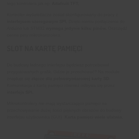
tego kontrolera jak np.
Adafruit TFT.
Kontroler wyświetlacza został skonfigurowany do pracy z
interfejsem szeregowym SPI.
Dzięki niemu podłączenie do
Arduino lub STM32
wymaga jedynie kilku pinów.
Oszczędź
cenne piny mikrokontrolera.
SLOT NA KARTĘ PAMIĘCI
Do budowy ładnego interfejsu będziesz potrzebował
przygotowanych grafik. Gdzie je przechować? Na module
znajduje się
złącze dla pełnowymiarowej karty SD
.
Komunikacja z kartą pamięci również odbywa się przez
interfejs SPI.
Mikrokontrolery nie mają wystarczająco pamięci na
przechowywanie dużej ilości pięknych obrazów do budowy
interfejsu użytkownika (GUI).
Karta pamięci wiele ułatwia.