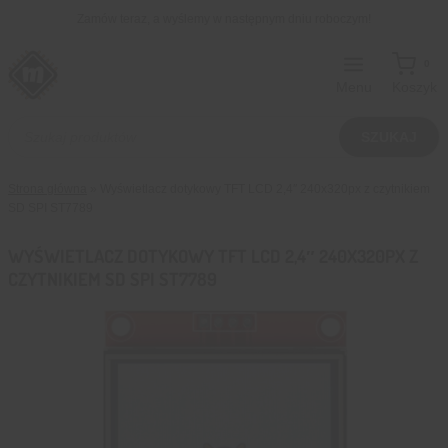
Przejdź
Zamów teraz, a wyślemy w następnym dniu roboczym!
do
treści
0
Menu
Koszyk
Wyszukiwarka
produktów
SZUKAJ
Strona główna
»
Wyświetlacz dotykowy TFT LCD 2,4″ 240x320px z czytnikiem
SD SPI ST7789
WYŚWIETLACZ DOTYKOWY TFT LCD 2,4″ 240X320PX Z
CZYTNIKIEM SD SPI ST7789