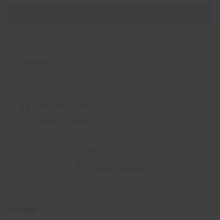
LCD
Zdobądź
4179
Punktów
za ten produkt.
2,4"
240x320px
z
czytnikiem
KORZYŚCI
SD
SPI
30 dni
na zwrot
ST7789
Od 300 zł
wysyłka gratis
Wysyłka
z Polski
w
24h
Wsparcie
inżyniera
Pytanie do produktu
Dodaj do Schowka
ROZMIAR