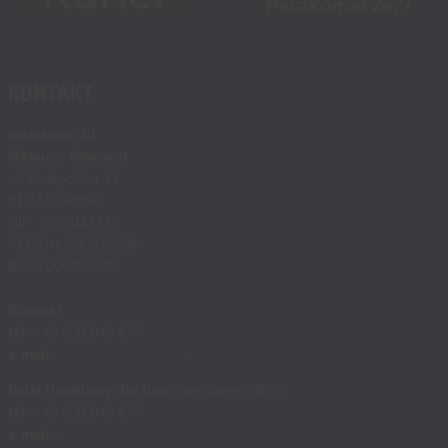
KONTAKT
msalamon.pl
Mateusz Salamon
ul. Małopolska 14
81-555 Gdynia
NIP: 9282047329
REGON: 080517896
BDO: 000356585
Kontakt
tel:
+48 508 848 177
e-mail:
sklep@msalamon.pl
Dział Handlowy dla firm
(zamówienia B2B)
tel:
+48 508 848 177
e-mail:
handlowy@msalamon.pl