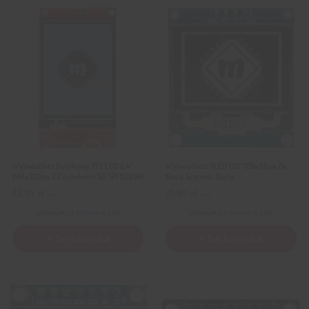
Wyświetlacz Dotykowy TFT LCD 2,4″
Wyświetlacz OLED 1,32″ 128x96px Ze
240x320px Z Czytnikiem SD SPI ILI9341
Skalą Szarości, Biały
42,39
zł
35,69
zł
z VAT
z VAT
Wysyłka
z Polski w 24h
Wysyłka
z Polski w 24h
+ Do koszyka
+ Do koszyka