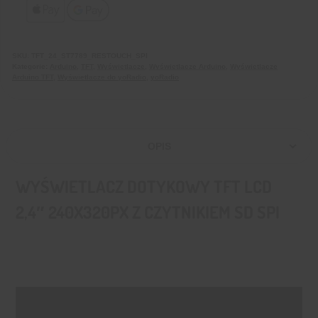
SKU:
TFT_24_ST7789_RESTOUCH_SPI
Kategorie:
Arduino
,
TFT
,
Wyświetlacze
,
Wyświetlacze Arduino
,
Wyświetlacze
Arduino TFT
,
Wyświetlacze do yoRadio
,
yoRadio
OPIS
WYŚWIETLACZ DOTYKOWY TFT LCD
2,4″ 240X320PX Z CZYTNIKIEM SD SPI