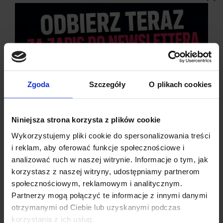
Zgoda
Szczegóły
O plikach cookies
Niniejsza strona korzysta z plików cookie
Wykorzystujemy pliki cookie do spersonalizowania treści
SPECYFIKACJA TECHNICZNA
i reklam, aby oferować funkcje społecznościowe i
analizować ruch w naszej witrynie. Informacje o tym, jak
korzystasz z naszej witryny, udostępniamy partnerom
Przekątna:
2,4″
społecznościowym, reklamowym i analitycznym.
Sterownik LCD:
ST7789
Partnerzy mogą połączyć te informacje z innymi danymi
Interfejs:
SPI
otrzymanymi od Ciebie lub uzyskanymi podczas
Kolory:
65 536, RGB
Dzisiaj dla każdego nowego SUBSKRYBENTA mamy naszą
korzystania z ich usług.
Rozdzielczość:
320 x 240 pikseli