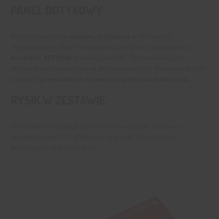
PANEL DOTYKOWY
Posiada nałożoną
warstwę dotykową
w technologii
rezystancyjnej. Dotyk obsługiwany jest przez dedykowany
kontroler XPT2046
z interfejsem SPI. Do komunikacji z
dotykiem wyprowadzone są dedykowane piny. Kontroler potrafi
wystawić
przerwanie w momencie wykrycia dotknięcia.
RYSIK W ZESTAWIE
Dla ułatwienia obsługi panelu dotykowego do zestawu z
wyświetlaczem TFT dołączony jest rysik. Dzięki niemu
precyzyjniej obsłużysz dotyk.