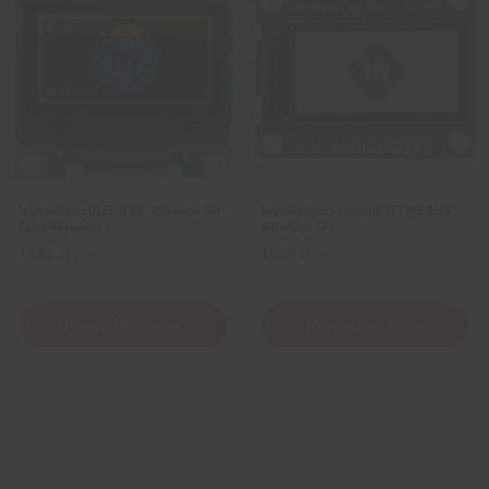
Wyświetlacz OLED 0,96″ 128x64px SPI
Wyświetlacz Graficzny TFT IPS 0,96″
Żółto-Niebieski
160x80px SPI
14,89
zł
11,89
zł
z VAT
z VAT
Powiadom mnie
Powiadom mnie