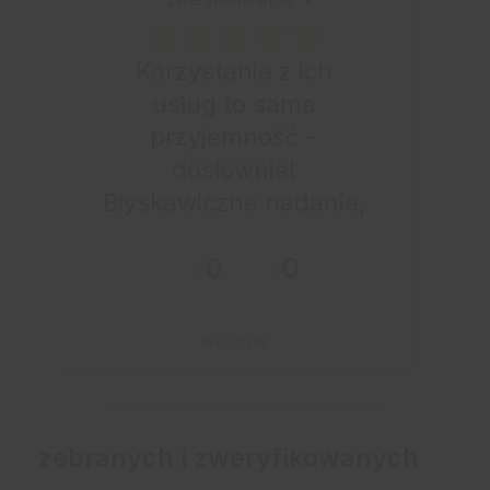
Korzystanie z ich
usług to sama
przyjemność -
dosłownie!
Błyskawiczne nadanie,
przesyłka bardzo
0
0
starannie
zapakowana z miłym
dodatkiem:-) Jakim?
wczoraj
Kup u w tej firmie bo
warto!
zebranych i zweryfikowanych