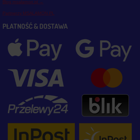
Blog msalamon.pl →
Partnerzy MSALAMON.PL
PŁATNOŚĆ & DOSTAWA