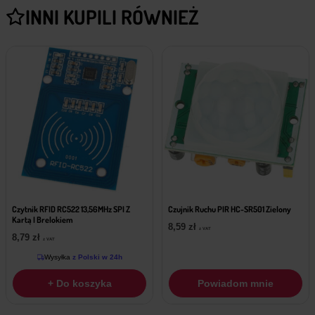
INNI KUPILI RÓWNIEŻ
Czytnik RFID RC522 13,56MHz SPI Z
Czujnik Ruchu PIR HC-SR501 Zielony
Kartą I Brelokiem
8,59
zł
z VAT
8,79
zł
z VAT
Wysyłka
z Polski w 24h
+ Do koszyka
Powiadom mnie