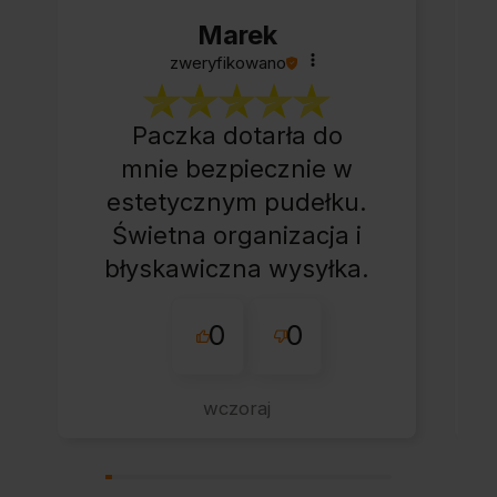
Marek
zweryfikowano
Paczka dotarła do
mnie bezpiecznie w
estetycznym pudełku.
Świetna organizacja i
błyskawiczna wysyłka.
Korzystam z tego
0
0
sklepu nie pierwszy
raz - zawsze
wszystko perfekt.
wczoraj
Polecam z całym
przekonaniem.