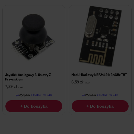
Joystick Analogowy 3-Osiowy Z
Moduł Radiowy NRF24L01+ 2,4GHz THT
Przyciskiem
6,59
zł
z VAT
7,29
zł
z VAT
Wysyłka
z Polski w 24h
Wysyłka
z Polski w 24h
+ Do koszyka
+ Do koszyka