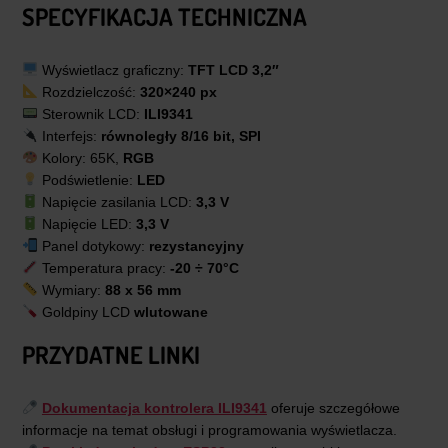
SPECYFIKACJA TECHNICZNA
Wyświetlacz graficzny:
TFT LCD 3,2″
Rozdzielczość:
320×240 px
Sterownik LCD:
ILI9341
Interfejs:
równoległy 8/16 bit, SPI
Kolory: 65K,
RGB
Podświetlenie:
LED
Napięcie zasilania LCD:
3,3 V
Napięcie LED:
3,3 V
Panel dotykowy:
rezystancyjny
Temperatura pracy:
-20 ÷ 70°C
Wymiary:
88 x 56 mm
Goldpiny LCD
wlutowane
PRZYDATNE LINKI
Dokumentacja kontrolera ILI9341
oferuje szczegółowe
informacje na temat obsługi i programowania wyświetlacza.