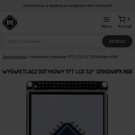
Przejdź
Zamów teraz, a wyślemy w następnym dniu roboczym!
do
treści
0
Menu
Koszyk
Wyszukiwarka
produktów
SZUKAJ
Strona główna
»
Wyświetlacz dotykowy TFT LCD 3,2″ 320x240px RGB
WYŚWIETLACZ DOTYKOWY TFT LCD 3,2″ 320X240PX RGB