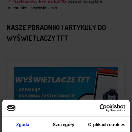
Przykładowy kod na ESP32
pozwoli na szybkie
uruchomienie wyświetlacza.
NASZE PORADNIKI I ARTYKUŁY DO
WYŚWIETLACZY TFT
Zgoda
Szczegóły
O plikach cookies