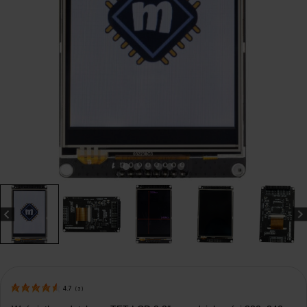
4.7
(
3
)