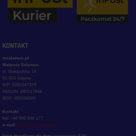
KONTAKT
msalamon.pl
Mateusz Salamon
ul. Małopolska 14
81-555 Gdynia
NIP: 9282047329
REGON: 080517896
BDO: 000356585
Kontakt
tel:
+48 508 848 177
e-mail:
sklep@msalamon.pl
Dział Handlowy dla firm
(zamówienia B2B)