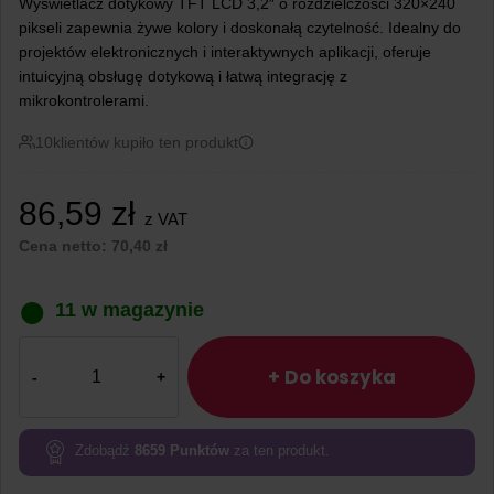
Wyświetlacz dotykowy TFT LCD 3,2″ o rozdzielczości 320×240
pikseli zapewnia żywe kolory i doskonałą czytelność. Idealny do
projektów elektronicznych i interaktywnych aplikacji, oferuje
intuicyjną obsługę dotykową i łatwą integrację z
mikrokontrolerami.
10
klientów kupiło ten produkt
86,59
zł
z VAT
Cena netto:
70,40
zł
11 w magazynie
ilość
Wyświetlacz
+ Do koszyka
dotykowy
TFT
LCD
Zdobądź
8659
Punktów
za ten produkt.
3,2"