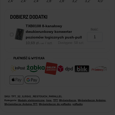
2,4"
2,4"
2,4"
2,8"
2,8"
3,2"
3,2"
4,0"
DOBIERZ DODATKI
TXB0108 8-kanałowy
Ilość:
dwukierunkowy konwerter
poziomów logicznych push-pull
10,69
zł
/ szt.
Dostępne: 58 szt.
z VAT
PŁATNOŚĆ & WYSYŁKA
SKU:
TFT_32_ILI9341_RESTOUCH_PARALLEL
Kategorie:
Moduły elektroniczne
,
Inne
,
TFT
,
Wyświetlacze
,
Wyświetlacze Arduino
,
Wyświetlacze Arduino TFT
,
Wyświetlacze do yoRadio
,
yoRadio