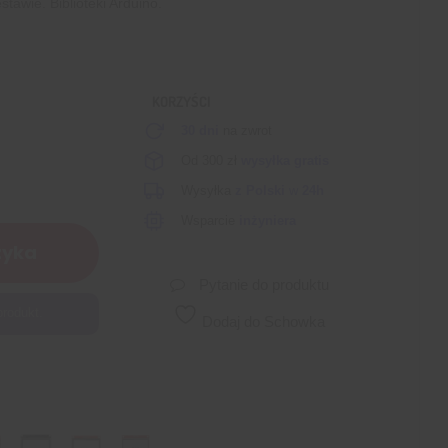
tawie. Biblioteki Arduino.
KORZYŚCI
30 dni
na zwrot
Od 300 zł
wysyłka gratis
Wysyłka
z Polski
w
24h
Wsparcie
inżyniera
zyka
Pytanie do produktu
produkt.
Dodaj do Schowka