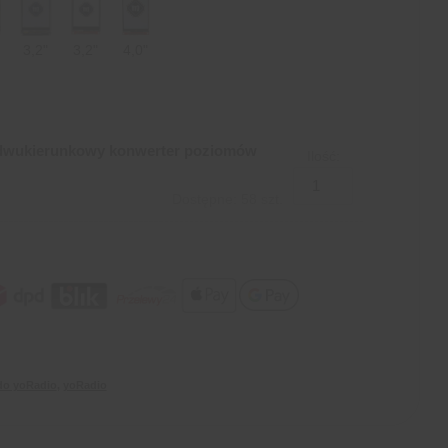
3,2"
3,2"
4,0"
dwukierunkowy konwerter poziomów
Ilość:
Dostępne: 58 szt.
do yoRadio
,
yoRadio