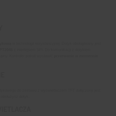
Y
tykową
w technologii rezystancyjnej. Dotyk obsługiwany jest
XPT2046
z interfejsem SPI. Do komunikacji z dotykiem
ny. Kontroler potrafi wystawić
przerwanie w momencie
IE
dotykowego do zestawu z wyświetlaczem TFT dołączony jest
j obsłużysz dotyk.
IETLACZA