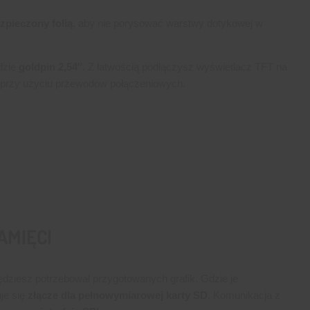
zpieczony folią
, aby nie porysować warstwy dotykowej w
dzie
goldpin 2,54″
. Z łatwością podłączysz wyświetlacz TFT na
b przy użyciu przewodów połączeniowych.
AMIĘCI
ędziesz potrzebował przygotowanych grafik. Gdzie je
je się
złącze dla pełnowymiarowej karty SD
. Komunikacja z