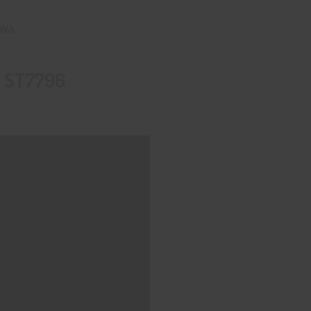
AWA
I
ST7796