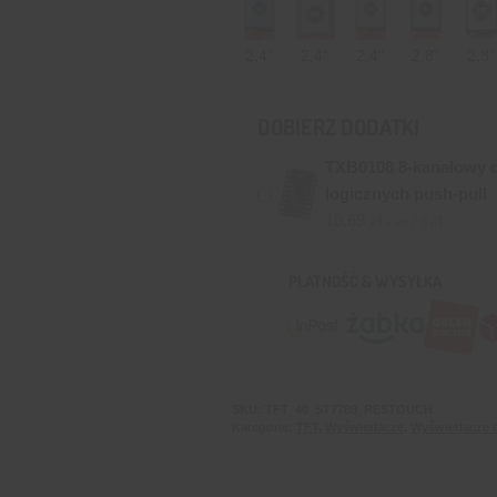
SD
SPI
ST7796
2,4"
2,4"
2,4"
2,8"
2,8"
DOBIERZ DODATKI
TXB0108 8-kanałowy 
logicznych push-pull
10,69
zł
/ szt.
z VAT
PŁATNOŚĆ & WYSYŁKA
SKU:
TFT_40_ST7789_RESTOUCH
Kategorie:
TFT
,
Wyświetlacze
,
Wyświetlacze 