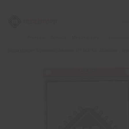
Przejdź
do
treści
Wyszu
produk
Promocje
Nowości
Minikomputery
Elektronika
Strona główna
»
Wyświetlacz dotykowy TFT LCD 4,0″ 320x480px z czy