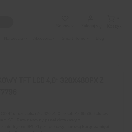
0
Zaloguj się
Schowek
Koszyk
Narzędzia
Akcesoria
Smart Home
Blog
WY TFT LCD 4,0″ 320X480PX Z
T7796
D 4″ o rozdzielczości 320×480 pikseli. Aż 65536 kolorów.
ejsem SPI. Rezystancyjny
panel dotykowy
z
6
z interfejsem SPI. Złącze pełnowymiarowej
karty pamięci