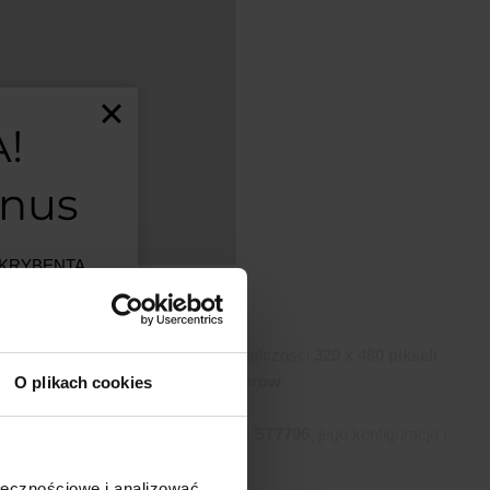
!
onus
BSKRYBENTA
MSALAMON
–
artości
D o
przekątnej 4,0 cala
oraz rozdzielczości
320 x 480 pikseli
.
 maksymalnej liczbie
aż 65536 kolorów
.
O plikach cookies
est ograniczona.
oraz wbudowanemu
sterownikowi ST7796
, jego konfiguracja i
.
ji w
ołecznościowe i analizować