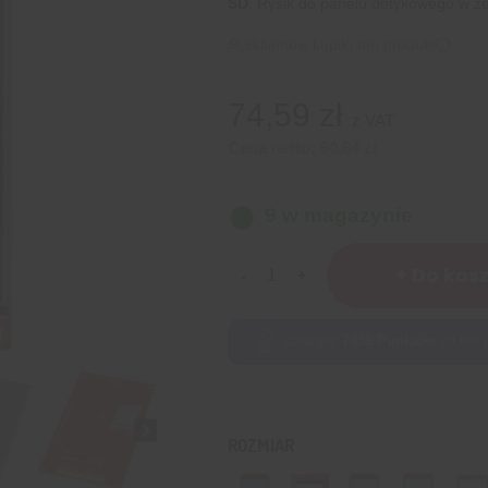
SD
. Rysik do panelu dotykowego w zes
9
klientów kupiło ten produkt
74,59
zł
z VAT
Cena netto:
60,64
zł
9 w magazynie
ilość
+ Do kos
Wyświetlacz
dotykowy
TFT
Zdobądź
7459
Punktów
za ten 
LCD
4,0"
320x480px
z
ROZMIAR
czytnikiem