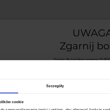
UWAGA
Zgarnij b
Dzisiaj dla każdego nowego SU
mamy naszą PCB breadboard 
PCB dodajemy do zamówień o w
minimum 50 zł
.
Dotykowy wyświetlacz TFT LC
Jest to wyświetlacz kolorowy o
Szczegóły
Nie przegap okazji, liczba płytek j
Dzięki obsłudze
interfejsu SPI
 plików cookie
sterowanie są niezwykle proste
*Możesz zrezygnować z subskrypc
do spersonalizowania treści i reklam, aby oferować funkcje sp
dowolnym momencie.