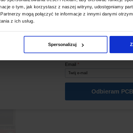
Złącze na pełnowymiarową ka
ormacje o tym, jak korzystasz z naszej witryny, udostępniamy p
danych potrzebnych do budowy
Partnerzy mogą połączyć te informacje z innymi danymi otrzym
*Aby kod działał, w koszyku musz
nia z ich usług.
się produkty z naszego sklepu o wa
Idealny dla projektów opartych 
zł (oprócz PCB).
Imię
*
Spersonalizuj
Z
Email
*
Odbieram PCB