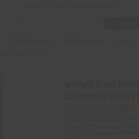
Zamów teraz, a wyślemy w następnym dniu roboczym!
kiwarka
SZUKAJ
tów
Moduły Elektroniczne
Płytki Deweloperskie
Zasilanie
tnikiem SD SPI ST7796
WYŚWIETLACZ DOTYKO
CZYTNIKIEM SD SPI S
4.6
Bestseller
(
11
)
Kolorowy wyświetlacz dotykowy TFT LC
Kontroler
ST7796
pracujący z interf
dedykowanym
kontrolerem XPT204