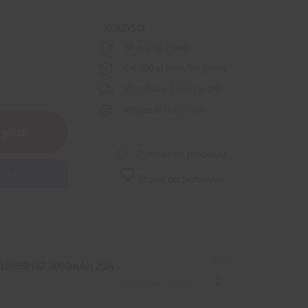
KORZYŚCI
30 dni
na zwrot
Od 300 zł
wysyłka gratis
Wysyłka
z Polski
w
24h
Wsparcie
inżyniera
zyka
Pytanie do produktu
odukt.
Dodaj do Schowka
Ilość:
R18650HJ2 3000mAh 20A
Dostępne: 52 szt.