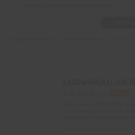
Zamów teraz, a wyślemy w następnym dniu roboczym!
kiwarka
SZUKAJ
tów
Moduły Elektroniczne
Płytki Deweloperskie
Zasilanie
ŁADOWARKA LI-ION B
5.0
Bestseller
(
4
)
Moduł ładowarki BMS 3S 20A
obsłu
V
. Umożliwia ładowanie prądem do
10
chronią ogniwa i wydłużają żywotność
29
klientów kupiło ten produkt