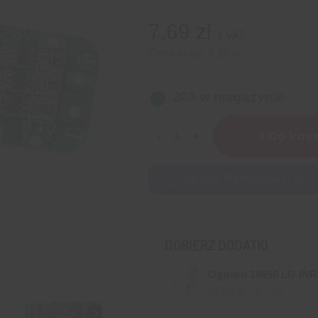
7,69
zł
z VAT
Cena netto:
6,25
zł
203 w magazynie
ilość
+ Do kos
Ładowarka
Li-
Ion
Zdobądź
769
Punktów
za ten pr
BMS
3S
20A
DOBIERZ DODATKI
Ogniwo 18650 LG IN
27,89
zł
/ szt.
z VAT