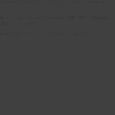
o niezawodne rozwiązanie do obsługi pakietów akumulatorów
Li-
.
oraz zabezpieczenie pakietu o napięciu
10,8 – 12,6 V
. Obsługuje
20 A
i ładowania
10 A
.
 gwarantują bezpieczeństwo użytkowania i długą żywotność