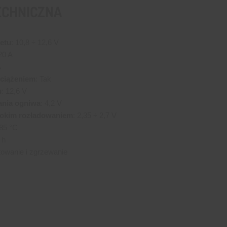
ECHNICZNA
etu
: 10,8 ÷ 12,6 V
 20 A
A
eciążeniem
: Tak
u
: 12,6 V
ania ogniwa
: 4,2 V
bokim rozładowaniem
: 2,35 ÷ 2,7 V
+85 °C
 h
towanie i zgrzewanie