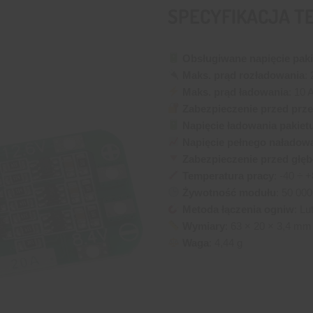
SPECYFIKACJA T
Obsługiwane napięcie paki
Maks. prąd rozładowania
:
Maks. prąd ładowania
: 10 
Zabezpieczenie przed prz
Napięcie ładowania pakiet
Napięcie pełnego naładow
Zabezpieczenie przed głę
Temperatura pracy
: -40 ÷ 
Żywotność modułu
: 50 000
Metoda łączenia ogniw
: Lu
Wymiary
: 63 × 20 × 3,4 mm
Waga
: 4,44 g