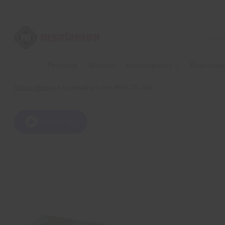
Przejdź
do
treści
Wyszu
produk
Promocje
Nowości
Minikomputery
Elektronika
Strona główna
»
Ładowarka Li-Ion BMS 3S 20A
Obejrzyj film