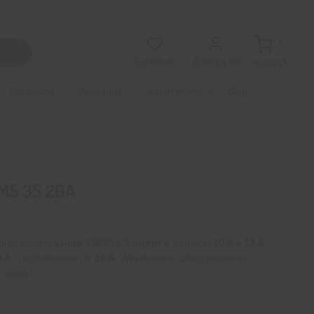
0
Zaloguj się
Schowek
Koszyk
Narzędzia
Akcesoria
Smart Home
Blog
MS 3S 20A
guje pakiety
Li-Ion 18650
z
3 ogniw
o napięciu
10,8 – 12,6
 A
i rozładowanie do
20 A
. Wbudowane zabezpieczenia
 układu.