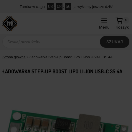
Przejdź
03
:
08
:
55
Zamów w ciągu:
, a wyślemy jeszcze dziś!
do
treści
0
Menu
Koszyk
Wyszukiwarka
produktów
SZUKAJ
Strona główna
»
Ładowarka Step-Up Boost LiPo Li-Ion USB-C 3S 4A
ŁADOWARKA STEP-UP BOOST LIPO LI-ION USB-C 3S 4A