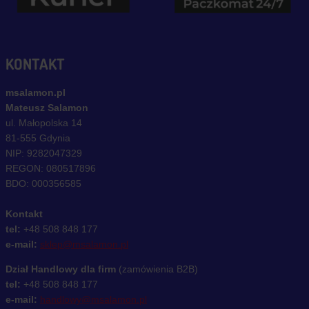
KONTAKT
msalamon.pl
Mateusz Salamon
ul. Małopolska 14
81-555 Gdynia
NIP: 9282047329
REGON: 080517896
BDO: 000356585
Kontakt
tel:
+48 508 848 177
e-mail:
sklep@msalamon.pl
Dział Handlowy dla firm
(zamówienia B2B)
tel:
+48 508 848 177
e-mail:
handlowy@msalamon.pl