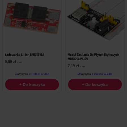
Ładowarka Li-Ion BMS 1S 10A
Moduł Zasilania Do Płytek Stykowych
MB102 3,3V-5V
9,09
zł
z VAT
7,19
zł
z VAT
Wysyłka
z Polski w 24h
Wysyłka
z Polski w 24h
+ Do koszyka
+ Do koszyka