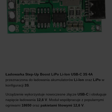
Ładowarka Step-Up Boost LiPo Li-Ion USB-C 3S 4A
przeznaczona do ładowania akumulatorów
Li-Ion
oraz
LiPo
w
konfiguracji
3S
.
Urządzenie wykorzystuje nowoczesne złącze
USB-C
i obsługuje
napięcie ładowania
12,6 V
. Moduł współpracuje z popularnymi
ogniwami
18650
oraz
pakietami litowymi 12,6 V
.