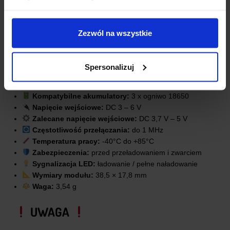
SPECYFIKACJA TECHNICZNA
Zezwól na wszystkie
Typ produktu:
ładowarka Step-Up Boost LiPo / Li-Ion
Obsługiwana konfiguracja:
3S
Złącze wejściowe:
USB Type-C
Spersonalizuj
Napięcie ładowania:
12,6 V
Dostępna wersja prądowa:
4 A
Kompatybilne akumulatory:
3 x ogniwo 18650
Napięcie wejściowe:
DC 3 – 6 V
Zalecane napięcie wejściowe:
DC 3,7 V – 5 V
Częstotliwość przełączania:
do 1 MHz
Temperatura pracy:
-40°C do +85°C
Zabezpieczenia:
przed przeładowaniem i zwarciem
Sygnalizacja LED:
ładowanie / pełne naładowanie
Wymiary modułu:
38,5 × 17,8 mm
Waga:
3,54 g
UWAGA