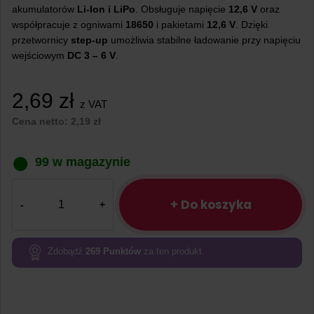
akumulatorów
Li-Ion i LiPo
. Obsługuje napięcie
12,6 V
oraz
współpracuje z ogniwami
18650
i pakietami
12,6 V
. Dzięki
przetwornicy
step-up
umożliwia stabilne ładowanie przy napięciu
wejściowym
DC 3 – 6 V
.
2,69
zł
z VAT
Cena netto:
2,19
zł
99 w magazynie
ilość
Ładowarka
+ Do koszyka
Step-
Up
Boost
Zdobądź
269
Punktów
za ten produkt.
LiPo
Li-
Ion
USB-