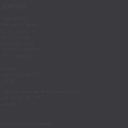
KONTAKT
msalamon.pl
Mateusz Salamon
ul. Małopolska 14
81-555 Gdynia
NIP: 9282047329
REGON: 080517896
BDO: 000356585
Kontakt
tel:
+48 508 848 177
e-mail:
sklep@msalamon.pl
Dział Handlowy dla firm
(zamówienia B2B)
tel:
+48 508 848 177
e-mail:
handlowy@msalamon.pl
© 2019-2026 MSALAMON.PL