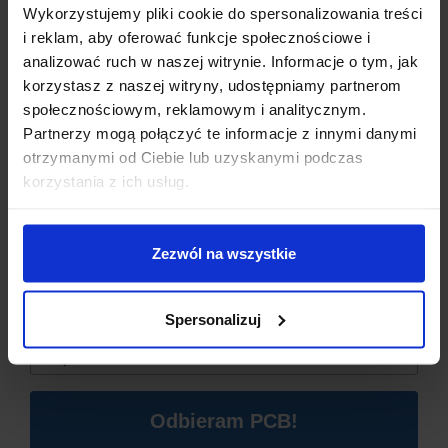
Wykorzystujemy pliki cookie do spersonalizowania treści
i reklam, aby oferować funkcje społecznościowe i
analizować ruch w naszej witrynie. Informacje o tym, jak
korzystasz z naszej witryny, udostępniamy partnerom
społecznościowym, reklamowym i analitycznym.
Partnerzy mogą połączyć te informacje z innymi danymi
otrzymanymi od Ciebie lub uzyskanymi podczas
Dzisiaj dla każdego nowego SUBSKRYBENTA mamy naszą
korzystania z ich usług.
PCB breadboard MSALAMON
– PCB dodajemy do
zamówień o wartości minimum 50 zł
.
Zezwól na wszystkie
Imię
*
Spersonalizuj
Email
*
SPECYFIKACJA TECHNICZNA
Odbieram PCB!