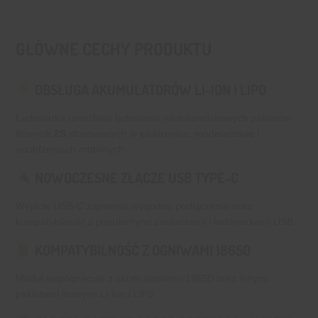
GŁÓWNE CECHY PRODUKTU
OBSŁUGA AKUMULATORÓW LI-ION I LIPO
Ładowarka umożliwia ładowanie wielokomórkowych pakietów
litowych
2S
stosowanych w elektronice, modelarstwie i
urządzeniach mobilnych.
NOWOCZESNE ZŁĄCZE USB TYPE-C
Wejście USB-C zapewnia wygodne podłączenie oraz
kompatybilność z popularnymi zasilaczami i ładowarkami USB.
KOMPATYBILNOŚĆ Z OGNIWAMI 18650
Moduł współpracuje z akumulatorami 18650 oraz innymi
pakietami litowymi Li-Ion i LiPo.