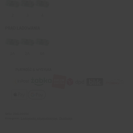
2
3
4
PRĄD ŁADOWANIA
1A
2A
4A
PŁATNOŚĆ & WYSYŁKA
SKU:
ZAS-00054
Kategorie:
Ładowarki akumulatorów
,
Zasilanie