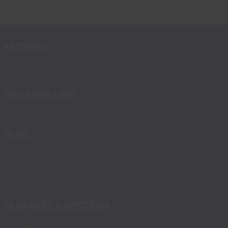
KATEGORIE
PRZYDATNE LINKI
BLOG
Blog, nowości, artykuły
Blog msalamon.pl →
Partnerzy MSALAMON.PL
PŁATNOŚĆ & DOSTAWA