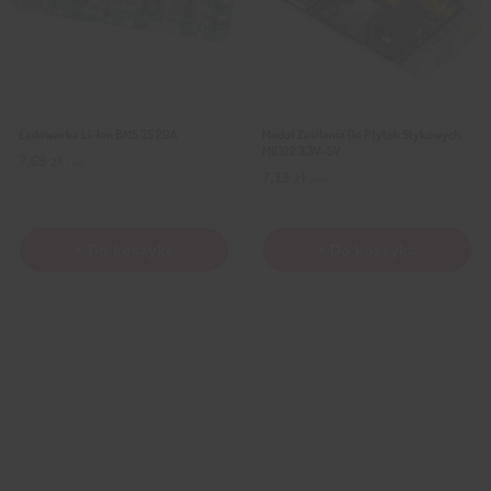
Ładowarka Li-Ion BMS 3S 20A
Moduł Zasilania Do Płytek Stykowych
MB102 3,3V-5V
7,69
zł
z VAT
7,19
zł
z VAT
+ Do koszyka
+ Do koszyka