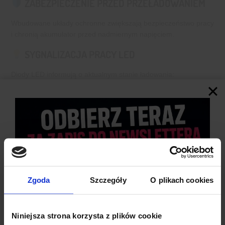
ZABEZPIECZENIE PRZED PRZEŁADOWANIEM
Wbudowane układy ochronne zwiększają bezpieczeństwo pracy
i chronią akumulator przed nadmiernym napięciem.
SYGNALIZACJA PRACY LED
Diody LED informują o aktualnym stanie ładowania:
„CR” – ładowanie
„OK” – pełne naładowanie / tryb CV
SZEROKI ZAKRES TEMPERATUR PRACY
Urządzenie może pracować w temperaturach od -40°C do
+85°C, dzięki czemu sprawdzi się również w bardziej
wymagających warunkach.
Zgoda
Szczegóły
O plikach cookies
Niniejsza strona korzysta z plików cookie