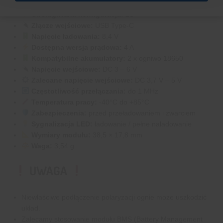
Typ produktu:
ładowarka Step-Up Boost LiPo / Li-Ion
Obsługiwana konfiguracja:
2S
Złącze wejściowe:
USB Type-C
Napięcie ładowania:
8,4 V
Dostępna wersja prądowa:
4 A
Kompatybilne akumulatory:
2 x ogniwo 18650
Napięcie wejściowe:
DC 3 – 6 V
Zalecane napięcie wejściowe:
DC 3,7 V – 5 V
Częstotliwość przełączania:
do 1 MHz
Temperatura pracy:
-40°C do +85°C
Zabezpieczenia:
przed przeładowaniem i zwarciem
Sygnalizacja LED:
ładowanie / pełne naładowanie
Wymiary modułu:
38,5 × 17,8 mm
Waga:
3,54 g
UWAGA
Niewłaściwe podłączenie polaryzacji ognie może uszkodzić
układ.
Zalecamy stosowanie modułu BMS (Battery Management