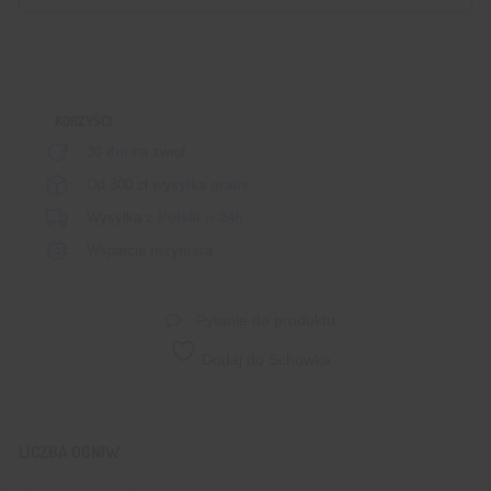
KORZYŚCI
30 dni
na zwrot
Od 300 zł
wysyłka gratis
Wysyłka
z Polski
w
24h
Wsparcie
inżyniera
Pytanie do produktu
Dodaj do Schowka
LICZBA OGNIW