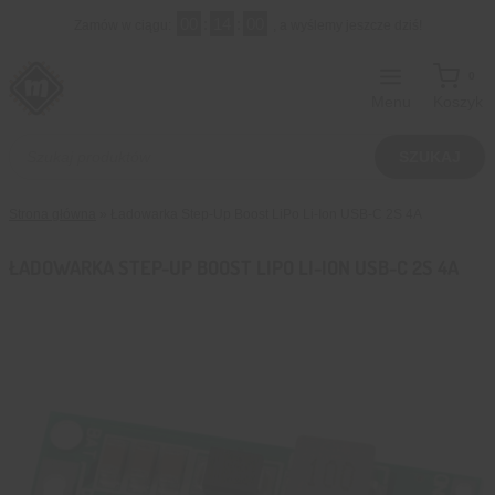
Przejdź
00
:
13
:
59
Zamów w ciągu:
, a wyślemy jeszcze dziś!
do
treści
0
Menu
Koszyk
Wyszukiwarka
produktów
SZUKAJ
Strona główna
»
Ładowarka Step-Up Boost LiPo Li-Ion USB-C 2S 4A
ŁADOWARKA STEP-UP BOOST LIPO LI-ION USB-C 2S 4A