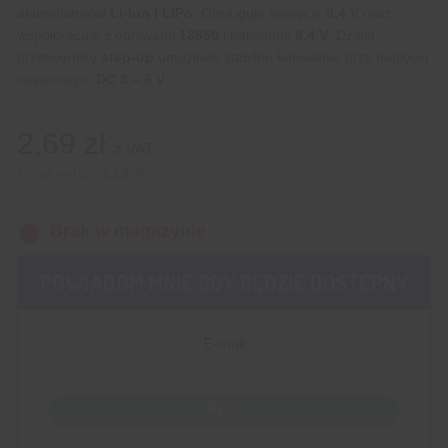
akumulatorów
Li-Ion i LiPo
. Obsługuje napięcie
8,4 V
oraz
współpracuje z ogniwami
18650
i pakietami
8,4 V
. Dzięki
przetwornicy
step-up
umożliwia stabilne ładowanie przy napięciu
wejściowym
DC 3 – 6 V
.
2,69
zł
z VAT
Cena netto:
2,19
zł
Brak w magazynie
POWIADOM MNIE GDY BĘDZIE DOSTĘPNY
Wyślij