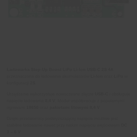
Ładowarka Step-Up Boost LiPo Li-Ion USB-C 2S 4A
przeznaczona do ładowania akumulatorów
Li-Ion
oraz
LiPo
w
konfiguracji
2S
.
Urządzenie wykorzystuje nowoczesne złącze
USB-C
i obsługuje
napięcie ładowania
8,4 V
. Moduł współpracuje z popularnymi
ogniwami
18650
oraz
pakietami litowymi 8,4 V
.
Dzięki przetwornicy podwyższającej napięcie możliwe jest
stabilne ładowanie nawet przy niskim napięciu wejściowym
DC
3 – 6 V
.