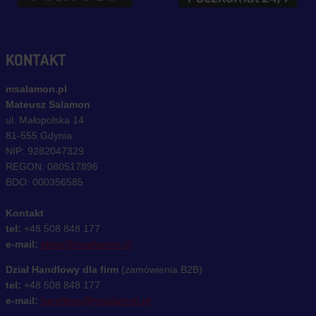
KONTAKT
msalamon.pl
Mateusz Salamon
ul. Małopolska 14
81-555 Gdynia
NIP: 9282047329
REGON: 080517896
BDO: 000356585
Kontakt
tel:
+48 508 848 177
e-mail:
sklep@msalamon.pl
Dział Handlowy dla firm
(zamówienia B2B)
tel:
+48 508 848 177
e-mail:
handlowy@msalamon.pl