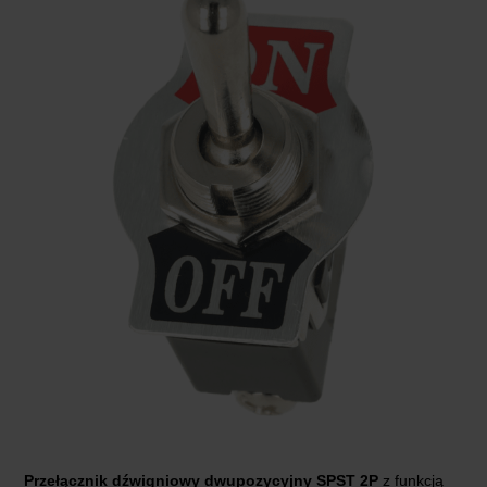
Przełącznik dźwigniowy dwupozycyjny SPST 2P
z funkcją