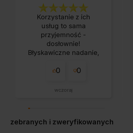
Korzystanie z ich
usług to sama
przyjemność -
dosłownie!
Błyskawiczne nadanie,
przesyłka bardzo
0
0
starannie
zapakowana z miłym
dodatkiem:-) Jakim?
wczoraj
Kup u w tej firmie bo
warto!
zebranych i zweryfikowanych