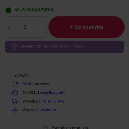
51 w magazynie
ilość
Przełącznik
+ Do koszyka
dźwigniowy
dwupozycyjny
SPST
Zdobądź
739
Punktów
za ten produkt.
2P
KORZYŚCI
30 dni
na zwrot
Od 300 zł
wysyłka gratis
Wysyłka
z Polski
w
24h
Wsparcie
inżyniera
Pytanie do produktu