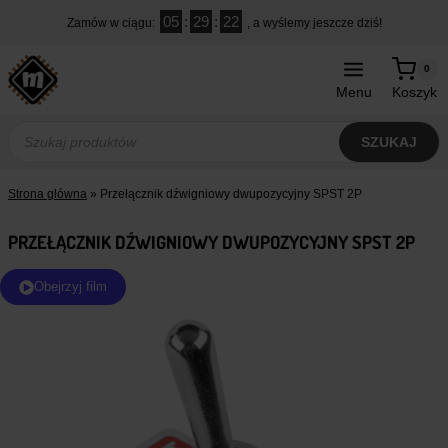
Przejdź
05
:
29
:
21
Zamów w ciągu:
, a wyślemy jeszcze dziś!
do
treści
0
Menu
Koszyk
Wyszukiwarka
produktów
SZUKAJ
Strona główna
»
Przełącznik dźwigniowy dwupozycyjny SPST 2P
PRZEŁĄCZNIK DŹWIGNIOWY DWUPOZYCYJNY SPST 2P
Obejrzyj film