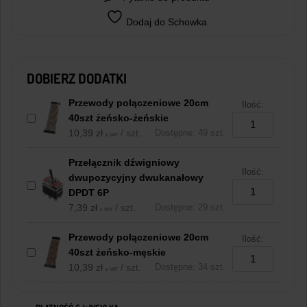
Dodaj do Schowka
DOBIERZ DODATKI
Przewody połączeniowe 20cm
Ilość:
40szt żeńsko-żeńskie
10,39
zł
/ szt.
Dostępne: 49 szt.
z VAT
Przełącznik dźwigniowy
Ilość:
dwupozycyjny dwukanałowy
DPDT 6P
7,39
zł
/ szt.
Dostępne: 29 szt.
z VAT
Przewody połączeniowe 20cm
Ilość:
40szt żeńsko-męskie
10,39
zł
/ szt.
Dostępne: 34 szt.
z VAT