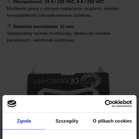
Obciążalność: 10 A / 125 VAC, 6 A / 250 VAC
Możliwość pracy z różnymi napięciami i prądami, wysoka
kompatybilność i bezpieczeństwo działania.
Średnica montażowa: 12 mm
Standardowy wymiar montażowy, idealny do obudów
panelowych i elektroniki użytkowej.
Zgoda
Szczegóły
O plikach cookies