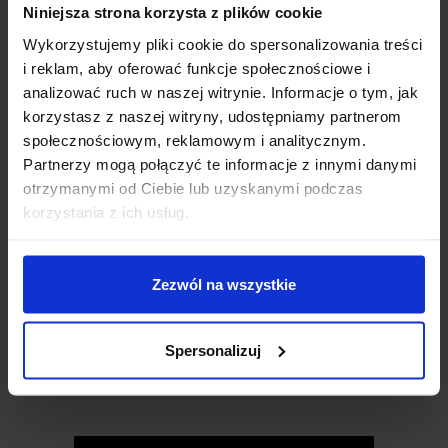
Niniejsza strona korzysta z plików cookie
Wykorzystujemy pliki cookie do spersonalizowania treści
i reklam, aby oferować funkcje społecznościowe i
analizować ruch w naszej witrynie. Informacje o tym, jak
korzystasz z naszej witryny, udostępniamy partnerom
społecznościowym, reklamowym i analitycznym.
Partnerzy mogą połączyć te informacje z innymi danymi
otrzymanymi od Ciebie lub uzyskanymi podczas
SPECYFIKACJA TECHNICZNA
korzystania z ich usług.
Typ przełącznika:
SPST 2P
Zezwól na wszystkie
Liczba pinów:
2
Obciążalność:
10 A przy 125 VAC / 6 A przy 250 VAC
Średnica montażowa:
12 mm
Spersonalizuj
Waga:
23 g