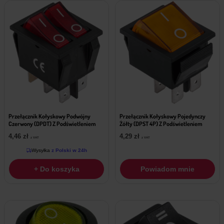
Przełącznik Kołyskowy Podwójny
Przełącznik Kołyskowy Pojedynczy
Czerwony (DPDT) Z Podświetleniem
Żółty (DPST 4P) Z Podświetleniem
4,46
zł
4,29
zł
z VAT
z VAT
Wysyłka
z Polski w 24h
+ Do koszyka
Powiadom mnie