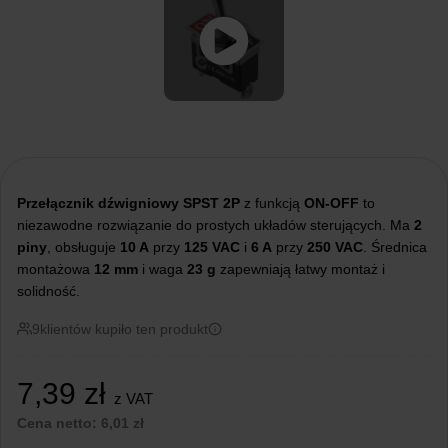
Przełącznik dźwigniowy SPST 2P
z funkcją
ON-OFF
to
niezawodne rozwiązanie do prostych układów sterujących. Ma
2
piny
, obsługuje
10 A
przy
125 VAC
i
6 A
przy
250 VAC
. Średnica
montażowa
12 mm
i waga
23 g
zapewniają łatwy montaż i
solidność.
9
klientów kupiło ten produkt
7,39
zł
z VAT
Cena netto:
6,01
zł