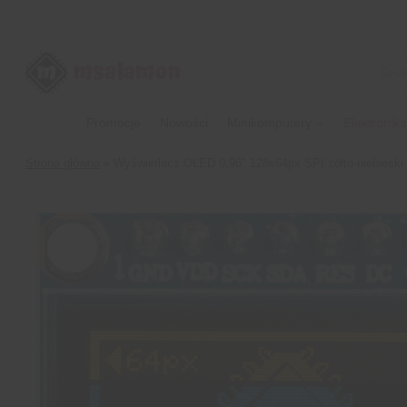
Przejdź
do
treści
Wyszu
produk
Promocje
Nowości
Minikomputery
Elektronika
Strona główna
»
Wyświetlacz OLED 0,96″ 128x64px SPI żółto-niebieski