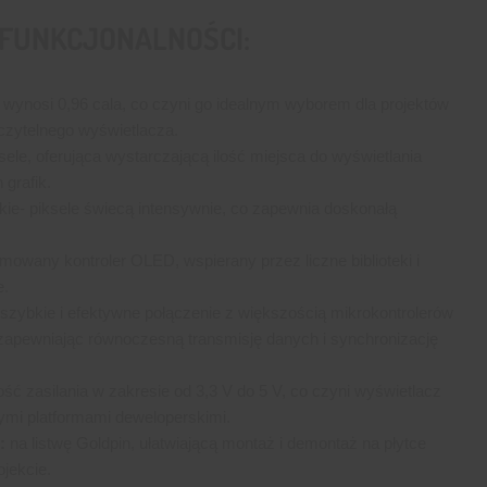
 FUNKCJONALNOŚCI:
wynosi 0,96 cala, co czyni go idealnym wyborem dla projektów
zytelnego wyświetlacza.
ele, oferująca wystarczającą ilość miejsca do wyświetlania
 grafik.
skie- piksele świecą intensywnie, co zapewnia doskonałą
wany kontroler OLED, wspierany przez liczne biblioteki i
e.
szybkie i efektywne połączenie z większością mikrokontrolerów
apewniając równoczesną transmisję danych i synchronizację
ć zasilania w zakresie od 3,3 V do 5 V, co czyni wyświetlacz
mi platformami deweloperskimi.
:
na listwę Goldpin, ułatwiającą montaż i demontaż na płytce
jekcie.