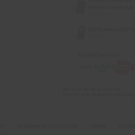
logicznych push-pull
10,69
zł
/ szt.
z VAT
ESP32 płytka z ESP-
28,49
zł
/ szt.
z VAT
PŁATNOŚĆ & WYSYŁKA
SKU:
OLED_096_SPI_BLUEYELLOW
Kategorie:
OLED
,
Wyświetlacze
,
Wyświetlacz
IS
INFORMACJE DODATKOWE
OPINIE
DOST