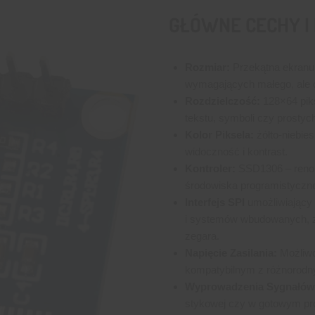
GŁÓWNE CECHY I
Rozmiar:
Przekątna ekranu 
wymagających małego, ale c
Rozdzielczość:
128×64 piks
tekstu, symboli czy prostych
Kolor Piksela:
żółto-niebie
widoczność i kontrast.
Kontroler:
SSD1306 – renomo
środowiska programistyczn
Interfejs SPI
umożliwiający 
i systemów wbudowanych, z
zegara.
Napięcie Zasilania:
Możliwoś
kompatybilnym z różnorodny
Wyprowadzenia Sygnałów
stykowej czy w gotowym pro