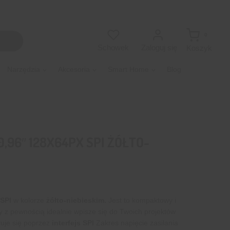
0
Zaloguj się
Schowek
Koszyk
Narzędzia
Akcesoria
Smart Home
Blog
,96″ 128X64PX SPI ŻÓŁTO-
SPI
w kolorze
żółto-niebieskim
.
Jest to kompaktowy i
 z pewnością idealnie wpisze się do Twoich projektów
uje się poprzez
interfejs SPI
Zakres napięcie zasilania