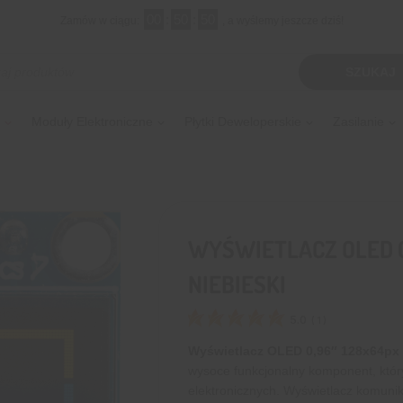
00
:
50
:
49
Zamów w ciągu:
, a wyślemy jeszcze dziś!
kiwarka
SZUKAJ
tów
Moduły Elektroniczne
Płytki Deweloperskie
Zasilanie
WYŚWIETLACZ OLED 0
NIEBIESKI
5.0
(
1
)
Wyświetlacz OLED 0,96″ 128x64px 
wysoce funkcjonalny komponent, który
elektronicznych. Wyświetlacz komunik