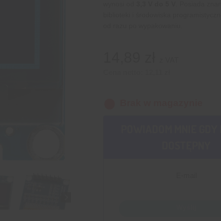
wynosi od
3,3 V do 5 V
. Posiada znan
biblioteki i środowiska programistycz
od razu po wypakowaniu.
14,89
zł
z VAT
Cena netto:
12,11
zł
Brak w magazynie
POWIADOM MNIE GDY 
DOSTĘPNY
Wyślij