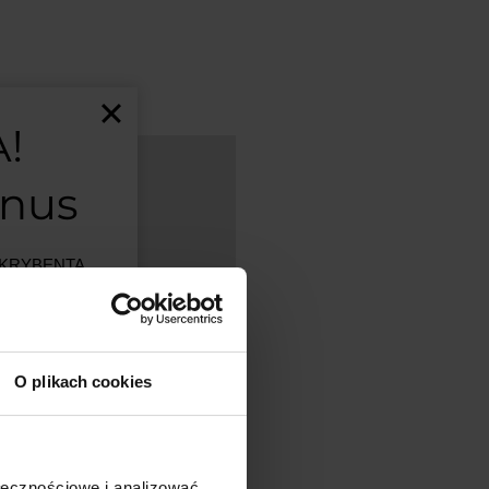
!
onus
BSKRYBENTA
MSALAMON
–
artości
O plikach cookies
est ograniczona.
ji w
ołecznościowe i analizować