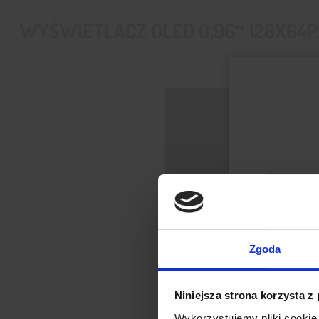
WYŚWIETLACZ OLED 0,96″ 128X64PX
Zgoda
Niniejsza strona korzysta z
Wykorzystujemy pliki cookie 