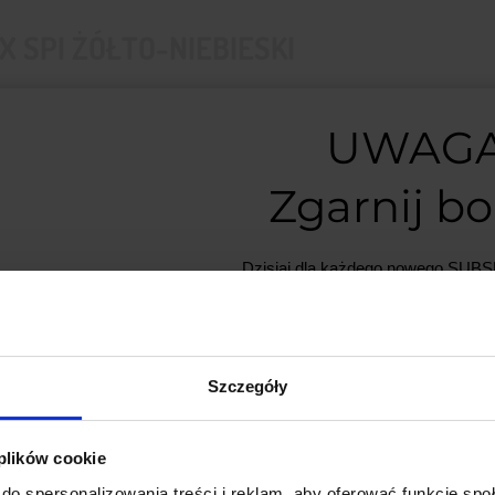
 SPI ŻÓŁTO-NIEBIESKI
UWAGA
Zgarnij b
Dzisiaj dla każdego nowego SU
mamy naszą PCB breadboard 
PCB dodajemy do zamówień o w
minimum 50 zł
.
Szczegóły
Nie przegap okazji, liczba płytek j
 plików cookie
*Możesz zrezygnować z subskrypc
do spersonalizowania treści i reklam, aby oferować funkcje sp
dowolnym momencie.