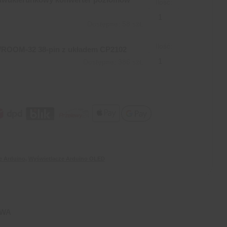
Ilość:
Dostępne: 58 szt.
Ilość:
WROOM-32 38-pin z układem CP2102
Dostępne: 386 szt.
e Arduino
,
Wyświetlacze Arduino OLED
AWA