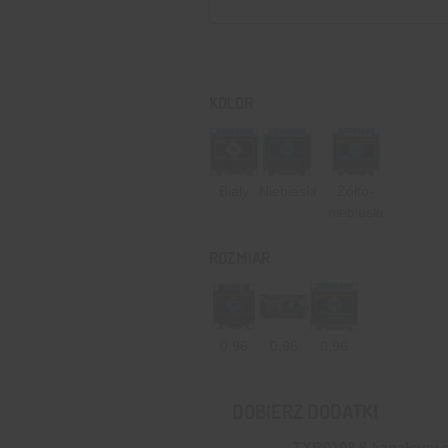
KOLOR
Biały
Niebieski
Żółto-
niebieski
ROZMIAR
0,96
0,96
0,96
DOBIERZ DODATKI
TXB0108 8-kanałowy 