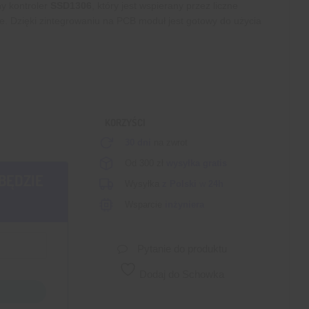
y kontroler
SSD1306
, który jest wspierany przez liczne
ne. Dzięki zintegrowaniu na PCB moduł jest gotowy do użycia
KORZYŚCI
30 dni
na zwrot
Od 300 zł
wysyłka gratis
BĘDZIE
Wysyłka
z Polski
w
24h
Wsparcie
inżyniera
Pytanie do produktu
Dodaj do Schowka