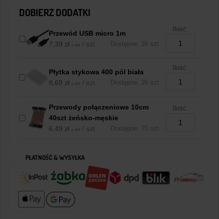
DOBIERZ DODATKI
Ilość:
Przewód USB micro 1m
7,39
zł
/ szt.
Dostępne: 26 szt.
z VAT
Ilość:
Płytka stykowa 400 pól biała
8,69
zł
/ szt.
Dostępne: 26 szt.
z VAT
Przewody połączeniowe 10cm
Ilość:
40szt żeńsko-męskie
6,49
zł
/ szt.
Dostępne: 75 szt.
z VAT
PŁATNOŚĆ & WYSYŁKA