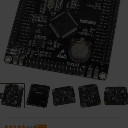
Bestseller
5.0
(
3
)