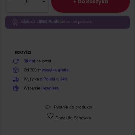
Płytka
+ Do koszyka
z
mikrokontrolerem
STM32F407VET6
Zdobądź
10089
Punktów
za ten produkt.
rozszerzona
KORZYŚCI
30 dni
na zwrot
Od 300 zł
wysyłka gratis
Wysyłka
z Polski
w
24h
Wsparcie
inżyniera
Pytanie do produktu
Dodaj do Schowka