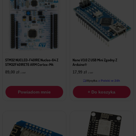
STM32 NUCLEO-F401RE Nucleo-64 Z
Nano V3.0 Z USB Mini Zgodny Z
STM32F401RET6 ARM Cortex-M4
Arduino®
89,00
zł
17,99
zł
z VAT
z VAT
Wysyłka
z Polski w 24h
Powiadom mnie
+ Do koszyka