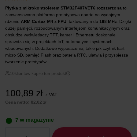
Płytka z mikrokontrolerem STM32F407VET6 rozszerzona
to
zaawansowana platforma prototypowa oparta na wydajnym
rdzeniu
ARM Cortex-M4 z FPU
, taktowanym do
168 MHz
. Dzięki
dużej pamięci, rozbudowanym interfejsom komunikacyjnym oraz
obsłudze wyświetlaczy TFT, kamer i Ethernetu doskonale
sprawdza się w projektach IoT, automatyce i systemach
wbudowanych. Dodatkowe wyposażenie, takie jak czytnik kart
micro SD, pamięć Flash oraz bateria RTC, ułatwia i przyspiesza
tworzenie prototypów.
10
klientów kupiło ten produkt
100,89
zł
z VAT
Cena netto:
82,02
zł
7 w magazynie
ilość