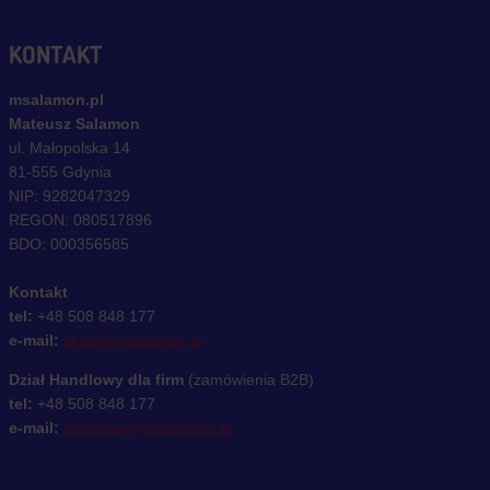
KONTAKT
msalamon.pl
Mateusz Salamon
ul. Małopolska 14
81-555 Gdynia
NIP: 9282047329
REGON: 080517896
BDO: 000356585
Kontakt
tel:
+48 508 848 177
e-mail:
sklep@msalamon.pl
Dział Handlowy dla firm
(zamówienia B2B)
tel:
+48 508 848 177
e-mail:
handlowy@msalamon.pl