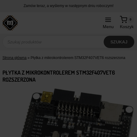
Przejdź
Zamów teraz, a wyślemy w następnym dniu roboczym!
do
treści
0
Menu
Koszyk
Wyszukiwarka
produktów
SZUKAJ
Strona główna
»
Płytka z mikrokontrolerem STM32F407VET6 rozszerzona
PŁYTKA Z MIKROKONTROLEREM STM32F407VET6
ROZSZERZONA