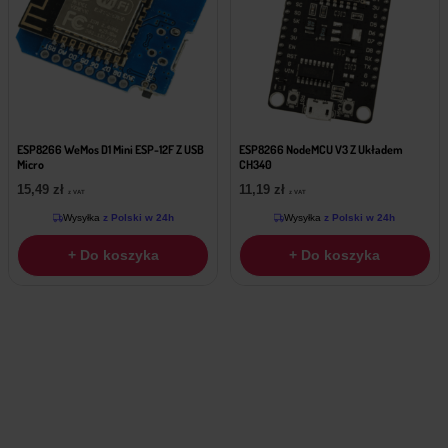
ESP8266 WeMos D1 Mini ESP-12F Z USB
ESP8266 NodeMCU V3 Z Układem
Micro
CH340
15,49
zł
11,19
zł
z VAT
z VAT
Wysyłka
z Polski w 24h
Wysyłka
z Polski w 24h
+ Do koszyka
+ Do koszyka