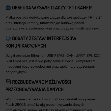
OBSŁUGA WYŚWIETLACZY TFT I KAMER
Płytka posiada dedykowane złącze dla wyświetlaczy TFT 3,2″
oraz interfejs kamery, umożliwiając budowę paneli
operatorskich, systemów wizji oraz urządzeń multimedialnych.
BOGATY ZESTAW INTERFEJSÓW
KOMUNIKACYJNYCH
Dzięki obsłudze Ethernet, USB FS/HS, CAN, UART, SPI, I2C i
SDIO możliwe jest łatwe połączenie z siecią, komputerem,
modułami bezprzewodowymi oraz wieloma urządzeniami
peryferyjnymi.
ROZBUDOWANE MOŻLIWOŚCI
PRZECHOWYWANIA DANYCH
Wbudowane złącze kart micro SD oraz dodatkowa pamięć
Flash 25Q16 umożliwiają przechowywanie danych
pomiarowych, logów, grafik czy plików konfiguracyjnych.