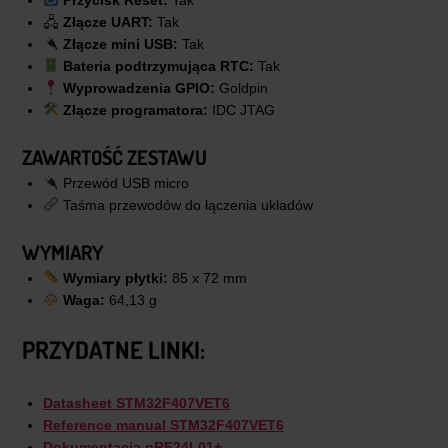
Przycisk Reset:
Tak
🖧
Złącze UART:
Tak
Złącze mini USB:
Tak
Bateria podtrzymująca RTC:
Tak
Wyprowadzenia GPIO:
Goldpin
Złącze programatora:
IDC JTAG
ZAWARTOŚĆ ZESTAWU
Przewód USB micro
Taśma przewodów do łączenia układów
WYMIARY
Wymiary płytki:
85 x 72 mm
Waga:
64,13 g
PRZYDATNE LINKI:
Datasheet STM32F407VET6
Reference manual STM32F407VET6
Dokumentacja nRF24L01+