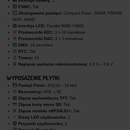
Interfejs kamery:
1
FSMC:
Tak
Obsługiwane pamięci:
Compact Flash, SRAM, PSRAM,
NOR, NAND
Interfejs LCD:
Parallel 8080 / 6800
Przetworniki ADC:
3 × 16-kanałowe
Przetworniki DAC:
2 × 2-kanałowe
DMA:
16 strumieni
RTC:
Tak
Timery:
14
Napięcie zasilania mikrokontrolera:
1,8 V – 3,6 V
WYPOSAŻENIE PŁYTKI
Pamięć Flash:
25Q16 – 16 kbit
Rezonatory:
HSE, LSE
Złącze wyświetlacza TFT:
Tak
Złącze karty micro SD:
Tak
Złącze modułu nRF24L01+:
Tak
Diody LED użytkownika:
2
Przyciski użytkownika:
2