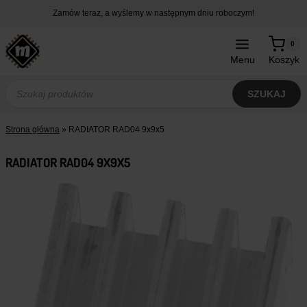
Przejdź
Zamów teraz, a wyślemy w następnym dniu roboczym!
do
treści
0
Menu
Koszyk
Wyszukiwarka
produktów
SZUKAJ
Strona główna
»
RADIATOR RAD04 9x9x5
RADIATOR RAD04 9X9X5