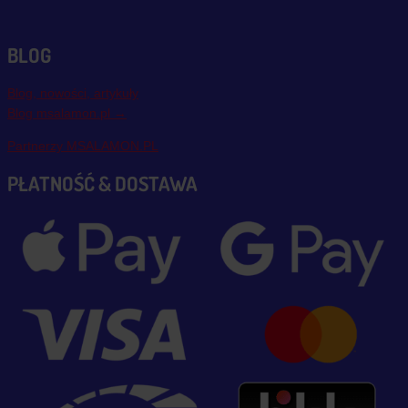
BLOG
Blog, nowości, artykuły
Blog msalamon.pl →
Partnerzy MSALAMON.PL
PŁATNOŚĆ & DOSTAWA