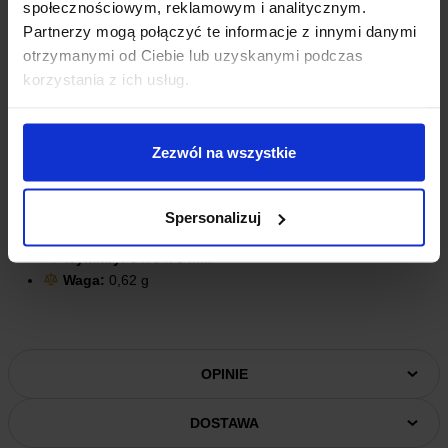
społecznościowym, reklamowym i analitycznym.
Partnerzy mogą połączyć te informacje z innymi danymi
otrzymanymi od Ciebie lub uzyskanymi podczas
korzystania z ich usług.
Zezwól na wszystkie
SPECYFIKACJA TECHNICZNA PRODUKTU
Nazwa produktu:
Radiator
Spersonalizuj
Zgodność:
RoHS
Wymiary:
9 x 9 x 5 mm
Waga:
0,62 g
OPINIE
DOSTAWA