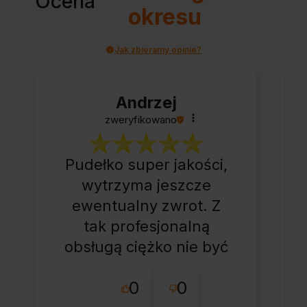
Ocena
okresu
Jak zbieramy opinie?
Andrzej
zweryfikowano
Pudełko super jakości,
wytrzyma jeszcze
ewentualny zwrot. Z
tak profesjonalną
obsługą ciężko nie być
zadowolonym. Paczkę
0
0
otrzymałem