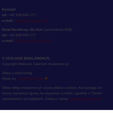
Kontakt
tel:
+48 508 848 177
e-mail:
sklep@msalamon.pl
Dział Handlowy dla firm
(zamówienia B2B)
tel:
+48 508 848 177
e-mail:
handlowy@msalamon.pl
© 2019-2026 MSALAMON.PL
Copyright Mateusz Salamon msalamon.pl
Sklep z elektroniką
Made by
cosmonauts.dev
Sklep sklep.msalamon.pl używa plików cookies. Korzystając ze
strony wyrażasz zgodę na używanie cookies, zgodnie z Twoimi
ustawieniami przeglądarki. Zobacz naszą
politykę prywatności
.