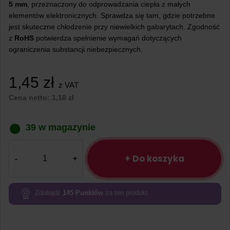
5 mm
, przeznaczony do odprowadzania ciepła z małych
elementów elektronicznych. Sprawdza się tam, gdzie potrzebne
jest skuteczne chłodzenie przy niewielkich gabarytach. Zgodność
z
RoHS
potwierdza spełnienie wymagań dotyczących
ograniczenia substancji niebezpiecznych.
1,45
zł
z VAT
Cena netto:
1,18
zł
39 w magazynie
ilość
RADIATOR
+ Do koszyka
RAD04
9x9x5
Zdobądź
145
Punktów
za ten produkt.