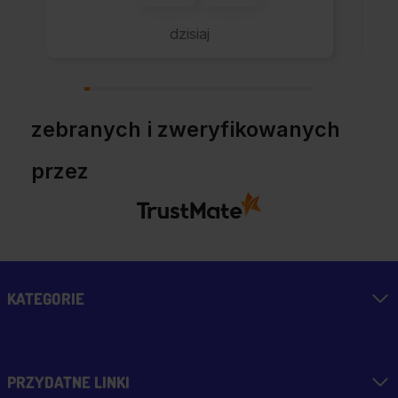
błyskawicznie. Udane
zakupy i przyjemna
dzisiaj
obsługa. Warto.
zebranych i zweryfikowanych
przez
KATEGORIE
PRZYDATNE LINKI