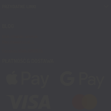
PRZYDATNE LINKI
BLOG
Blog, nowości, artykuły
Blog msalamon.pl →
Partnerzy MSALAMON.PL
PŁATNOŚĆ & DOSTAWA