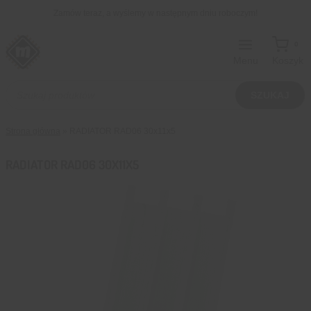
Przejdź
Zamów teraz, a wyślemy w następnym dniu roboczym!
do
treści
0
Menu
Koszyk
Wyszukiwarka
produktów
SZUKAJ
Strona główna
»
RADIATOR RAD06 30x11x5
RADIATOR RAD06 30X11X5