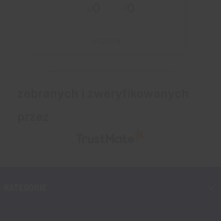
0
0
przebiegło sprawnie.
wczoraj
zebranych i zweryfikowanych
przez
KATEGORIE