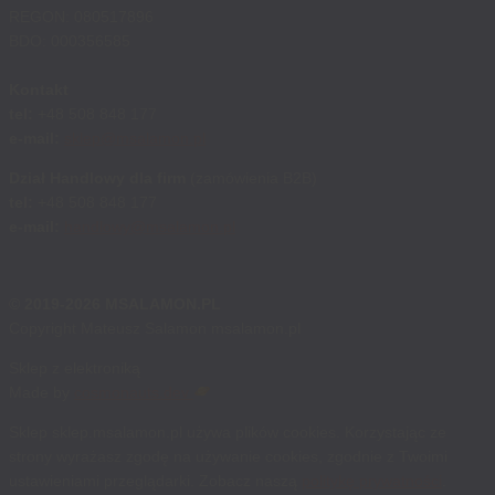
REGON: 080517896
BDO: 000356585
Kontakt
tel:
+48 508 848 177
e-mail:
sklep@msalamon.pl
Dział Handlowy dla firm
(zamówienia B2B)
tel:
+48 508 848 177
e-mail:
handlowy@msalamon.pl
© 2019-2026 MSALAMON.PL
Copyright Mateusz Salamon msalamon.pl
Sklep z elektroniką
Made by
cosmonauts.dev
Sklep sklep.msalamon.pl używa plików cookies. Korzystając ze
strony wyrażasz zgodę na używanie cookies, zgodnie z Twoimi
ustawieniami przeglądarki. Zobacz naszą
politykę prywatności
.