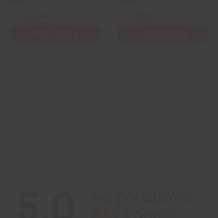
6,39
zł
3,01
zł
z VAT
z VAT
Wysyłka
z Polski w 24h
Wysyłka
z Polski w 24h
+ Do koszyka
+ Do koszyka
5.0
Na podstawie
8427
opinii