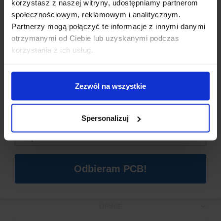
korzystasz z naszej witryny, udostępniamy partnerom
społecznościowym, reklamowym i analitycznym.
Partnerzy mogą połączyć te informacje z innymi danymi
otrzymanymi od Ciebie lub uzyskanymi podczas
Dzisiaj dla każdego nowego SUBSKRYBENTA mamy naszą
korzystania z ich usług.
PCB breadboard MSALAMON
– PCB dodajemy do
zamówień o wartości minimum 50 zł
.
Zezwól na wszystkie
Imię
*
SPECYFIKACJA TECHNICZNA
Spersonalizuj
Email
*
Nazwa produktu:
Radiator
Zgodność:
RoHS
Wymiary:
30 x 11 x 5 mm
Waga:
2,51 g
Odbieram PCB!
OPINIE