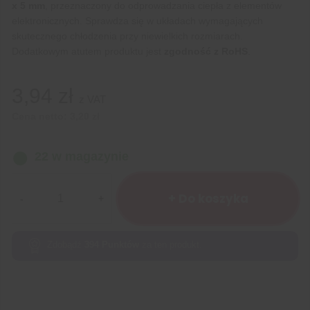
x 5 mm
, przeznaczony do odprowadzania ciepła z elementów
elektronicznych. Sprawdza się w układach wymagających
skutecznego chłodzenia przy niewielkich rozmiarach.
Dodatkowym atutem produktu jest
zgodność z RoHS
.
3,94
zł
z VAT
Cena netto:
3,20
zł
22 w magazynie
ilość
RADIATOR
+ Do koszyka
RAD06
30x11x5
Zdobądź
394
Punktów
za ten produkt.