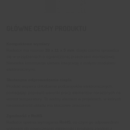
GŁÓWNE CECHY PRODUKTU
Kompaktowe wymiary
Radiator ma rozmiar
30 x 11 x 5 mm
, dzięki czemu sprawdza
się w urządzeniach o ograniczonej przestrzeni montażowej.
Niewielka konstrukcja ułatwia integrację z małymi modułami
elektronicznymi.
Skuteczne odprowadzanie ciepła
Produkt wspiera chłodzenie podzespołów elektronicznych,
pomagając poprawić warunki pracy elementów narażonych na
wzrost temperatury. To ważny element w projektach, w których
niezawodność układu ma kluczowe znaczenie.
Zgodność z RoHS
Radiator spełnia wymagania
RoHS
, co czyni go odpowiednim
wyborem do nowoczesnej elektroniki i produkcji zgodnej z