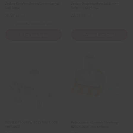
Zestaw Kondensatorów Ceramicznych
Zestaw Bezpieczników Szklanych
500 Sztuk
5x20mm 100 Sztuk
56,99
zł
22,59
zł
z VAT
z VAT
Wysyłka
z Polski w 24h
+ Do koszyka
Powiadom mnie
MOSTEK PROSTOWNICZY 50A 1000V
Potencjometr Liniowy Obrotowy
KBPC5010
B250K 250K Ohm L=15mm