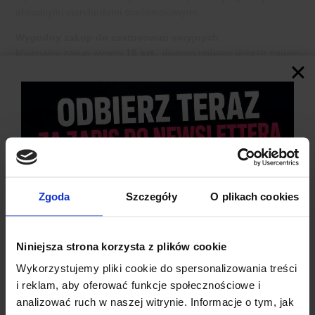
aktualnymi standardami środowiskowymi.
Wygodny zakup do zastosowań seryjnych
Minimalny zakup wynosi
15 szt.
, dlatego radiator dobrze nadaje
się zarówno do produkcji, jak i do większych projektów
montażowych.
Zgoda
Szczegóły
O plikach cookies
Niniejsza strona korzysta z plików cookie
Wykorzystujemy pliki cookie do spersonalizowania treści
i reklam, aby oferować funkcje społecznościowe i
analizować ruch w naszej witrynie. Informacje o tym, jak