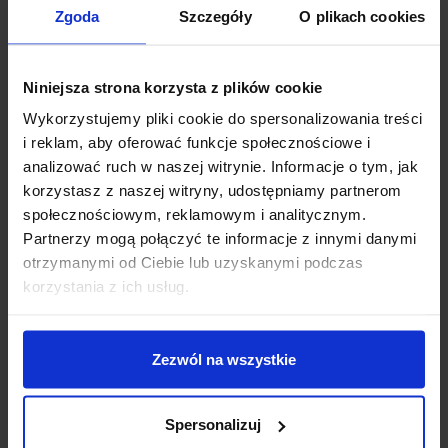
Zgoda
Szczegóły
O plikach cookies
6×6 x 4,3 mm – 20 sztuk
6×6 x 5 mm – 20 sztuk
6×6 x 6 mm – 20 sztuk
Niniejsza strona korzysta z plików cookie
6×6 x 7 mm – 20 sztuk
Wykorzystujemy pliki cookie do spersonalizowania treści
6×6 x 8 mm – 20 sztuk
i reklam, aby oferować funkcje społecznościowe i
6×6 x 9,5 mm – 20 sztuk
analizować ruch w naszej witrynie. Informacje o tym, jak
6×6 x 11 mm – 20 sztuk
korzystasz z naszej witryny, udostępniamy partnerom
6×6 x 12 mm – 15 sztuk
6×6 x 13 mm – 15 sztuk
społecznościowym, reklamowym i analitycznym.
7×7 x 14 mm – 10 sztuk
(bistabilny)
Partnerzy mogą połączyć te informacje z innymi danymi
otrzymanymi od Ciebie lub uzyskanymi podczas
korzystania z ich usług.
Tolerancja ilościowa +/- 5%
OPINIE
Zezwól na wszystkie
DOSTAWA
Spersonalizuj