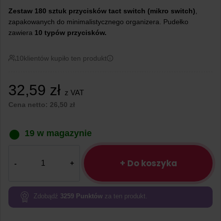
Zestaw 180 sztuk przycisków tact switch (mikro switch)
,
zapakowanych do minimalistycznego organizera. Pudełko
zawiera
10 typów
przycisków.
10
klientów kupiło ten produkt
32,59
zł
z VAT
Cena netto:
26,50
zł
19 w magazynie
ilość
Zestaw
+ Do koszyka
przycisków
tact
switch
Zdobądź
3259
Punktów
za ten produkt.
180
sztuk