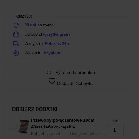
KORZYŚCI
30 dni
na zwrot
Od 300 zł
wysyłka gratis
Wysyłka
z Polski
w
24h
Wsparcie
inżyniera
Pytanie do produktu
Dodaj do Schowka
DOBIERZ DODATKI
Przewody połączeniowe 10cm
Ilość:
40szt żeńsko-męskie
6,49
zł
/ szt.
Dostępne: 69 szt.
z VAT