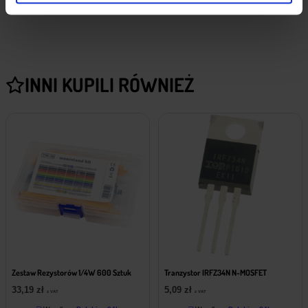
INNI KUPILI RÓWNIEŻ
Zestaw Rezystorów 1/4W 600 Sztuk
Tranzystor IRFZ34N N-MOSFET
33,19
zł
5,09
zł
z VAT
z VAT