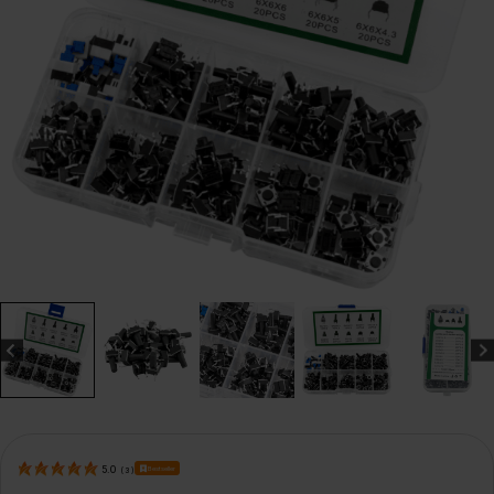
Bestseller
5.0
(
3
)