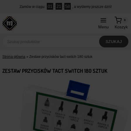
Przejdź
01
:
21
:
57
Zamów w ciągu:
, a wyślemy jeszcze dziś!
do
treści
0
Menu
Koszyk
Wyszukiwarka
produktów
SZUKAJ
Strona główna
»
Zestaw przycisków tact switch 180 sztuk
ZESTAW PRZYCISKÓW TACT SWITCH 180 SZTUK