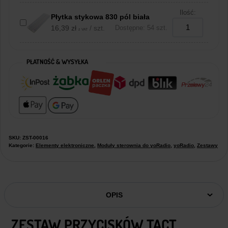
Ilość:
Płytka stykowa 830 pól biała
16,39
zł
/ szt.
Dostępne: 54 szt.
z VAT
PŁATNOŚĆ & WYSYŁKA
SKU:
ZST-00016
Kategorie:
Elementy elektroniczne
,
Moduły sterownia do yoRadio
,
yoRadio
,
Zestawy
OPIS
ZESTAW PRZYCISKÓW TACT