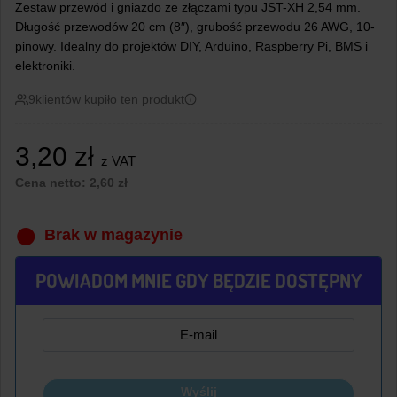
Zestaw przewód i gniazdo ze złączami typu JST-XH 2,54 mm.
Długość przewodów 20 cm (8″), grubość przewodu 26 AWG, 10-
pinowy. Idealny do projektów DIY, Arduino, Raspberry Pi, BMS i
elektroniki.
9
klientów kupiło ten produkt
3,20
zł
z VAT
Cena netto:
2,60
zł
Brak w magazynie
POWIADOM MNIE GDY BĘDZIE DOSTĘPNY
Wyślij