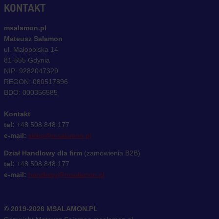
KONTAKT
msalamon.pl
Mateusz Salamon
ul. Małopolska 14
81-555 Gdynia
NIP: 9282047329
REGON: 080517896
BDO: 000356585
Kontakt
tel:
+48 508 848 177
e-mail:
sklep@msalamon.pl
Dział Handlowy dla firm
(zamówienia B2B)
tel:
+48 508 848 177
e-mail:
handlowy@msalamon.pl
© 2019-2026 MSALAMON.PL