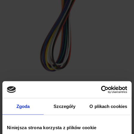
SPECYFIKACJA TECHNICZNA:
Nazwa produktu:
Przewód ze złączami + gniazdo do
Zgoda
Szczegóły
O plikach cookies
wlutowania na PCB
Model złącz:
typ JST-XH 2,54cm
Ilość pinów:
10
Niniejsza strona korzysta z plików cookie
Długość przewodu:
20 cm / 8″