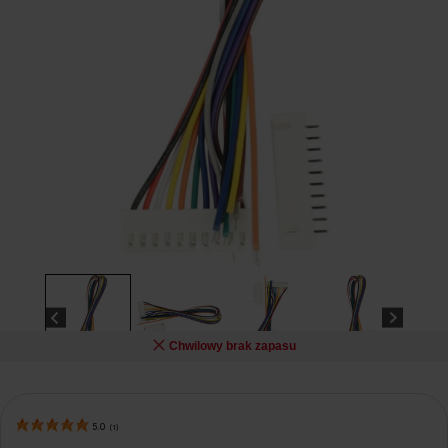
Chwilowy brak zapasu
5.0
(
1
)