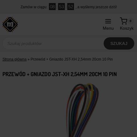
Przejdź
08
:
53
:
51
Zamów w ciągu:
, a wyślemy jeszcze dziś!
do
treści
0
Menu
Koszyk
Wyszukiwarka
produktów
SZUKAJ
Strona główna
»
Przewód + Gniazdo JST-XH 2,54mm 20cm 10 Pin
PRZEWÓD + GNIAZDO JST-XH 2,54MM 20CM 10 PIN