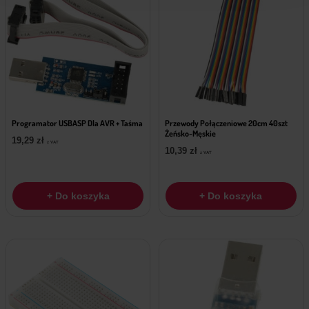
Programator USBASP Dla AVR + Taśma
Przewody Połączeniowe 20cm 40szt
Żeńsko-Męskie
19,29
zł
z VAT
10,39
zł
z VAT
+ Do koszyka
+ Do koszyka