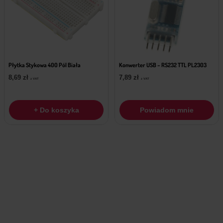
Płytka Stykowa 400 Pól Biała
Konwerter USB – RS232 TTL PL2303
8,69
zł
7,89
zł
z VAT
z VAT
+ Do koszyka
Powiadom mnie