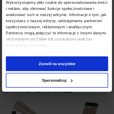
Grubość przewodów:
26AWG
Wykorzystujemy pliki cookie do spersonalizowania treści
Raster złącza:
2,54 mm ± 0,05
i reklam, aby oferować funkcje społecznościowe i
analizować ruch w naszej witrynie. Informacje o tym, jak
korzystasz z naszej witryny, udostępniamy partnerom
społecznościowym, reklamowym i analitycznym.
Partnerzy mogą połączyć te informacje z innymi danymi
OPINIE
otrzymanymi od Ciebie lub uzyskanymi podczas
korzystania z ich usług.
DOSTAWA
Zezwól na wszystkie
Spersonalizuj
INNI KUPILI RÓWNIEŻ