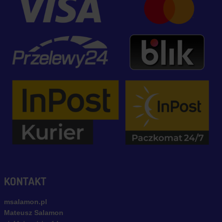
KONTAKT
msalamon.pl
Mateusz Salamon