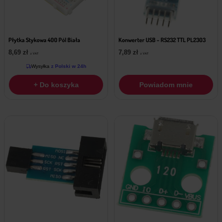
Płytka Stykowa 400 Pól Biała
Konwerter USB – RS232 TTL PL2303
8,69
zł
7,89
zł
z VAT
z VAT
Wysyłka
z Polski w 24h
+ Do koszyka
Powiadom mnie