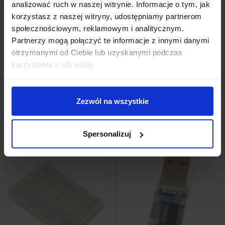
analizować ruch w naszej witrynie. Informacje o tym, jak
korzystasz z naszej witryny, udostępniamy partnerom
OPINIE
społecznościowym, reklamowym i analitycznym.
Partnerzy mogą połączyć te informacje z innymi danymi
DOSTAWA
otrzymanymi od Ciebie lub uzyskanymi podczas
korzystania z ich usług.
Zezwól na wszystkie
INNI KUPILI RÓWNIEŻ
Spersonalizuj