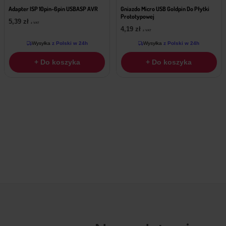
Adapter ISP 10pin-6pin USBASP AVR
Gniazdo Micro USB Goldpin Do Płytki
Prototypowej
5,39
zł
z VAT
4,19
zł
z VAT
Wysyłka
z Polski w 24h
Wysyłka
z Polski w 24h
+ Do koszyka
+ Do koszyka