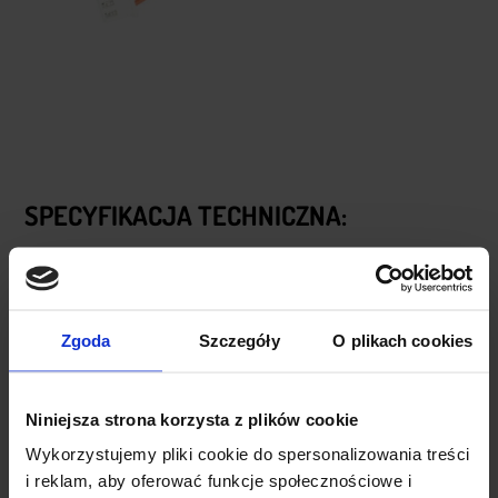
SPECYFIKACJA TECHNICZNA:
Nazwa produktu:
Przewód ze złączami + gniazdo do
wlutowania na PCB
Model złącz:
typ JST-XH 2,54cm
Zgoda
Szczegóły
O plikach cookies
Ilość pinów:
5
Długość przewodu:
20 cm / 8″
Grubość przewodów:
26AWG
Niniejsza strona korzysta z plików cookie
Raster złącza:
2,54 mm ± 0,05
Wykorzystujemy pliki cookie do spersonalizowania treści
i reklam, aby oferować funkcje społecznościowe i