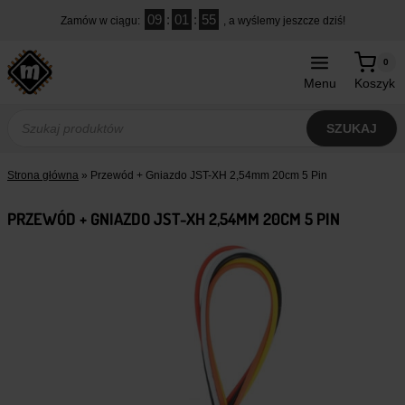
Przejdź
09
:
01
:
54
Zamów w ciągu:
, a wyślemy jeszcze dziś!
do
treści
0
Menu
Koszyk
Wyszukiwarka
produktów
SZUKAJ
Strona główna
»
Przewód + Gniazdo JST-XH 2,54mm 20cm 5 Pin
PRZEWÓD + GNIAZDO JST-XH 2,54MM 20CM 5 PIN