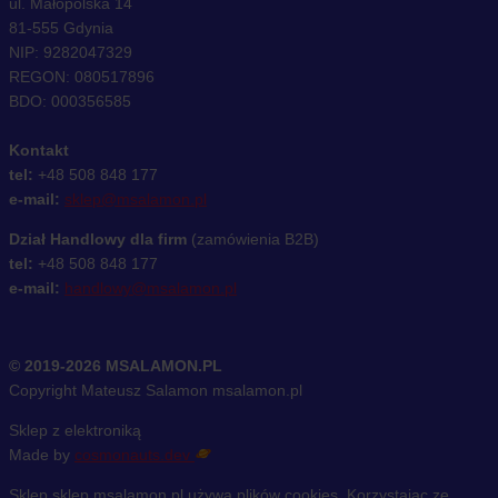
ul. Małopolska 14
81-555 Gdynia
NIP: 9282047329
REGON: 080517896
BDO: 000356585
Kontakt
tel:
+48 508 848 177
e-mail:
sklep@msalamon.pl
Dział Handlowy dla firm
(zamówienia B2B)
tel:
+48 508 848 177
e-mail:
handlowy@msalamon.pl
© 2019-2026 MSALAMON.PL
Copyright Mateusz Salamon msalamon.pl
Sklep z elektroniką
Made by
cosmonauts.dev
Sklep sklep.msalamon.pl używa plików cookies. Korzystając ze