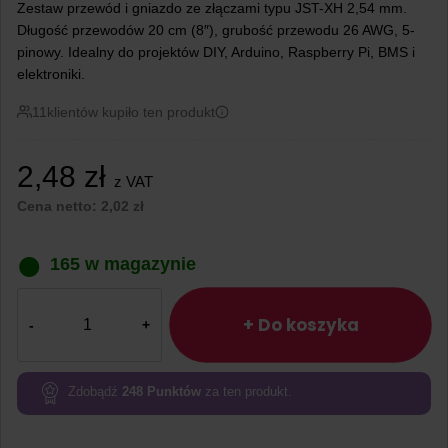
Zestaw przewód i gniazdo ze złączami typu JST-XH 2,54 mm.
Długość przewodów 20 cm (8″), grubość przewodu 26 AWG, 5-
pinowy. Idealny do projektów DIY, Arduino, Raspberry Pi, BMS i
elektroniki.
11
klientów kupiło ten produkt
2,48
zł
z VAT
Cena netto:
2,02
zł
165 w magazynie
ilość
Przewód
+ Do koszyka
+
Gniazdo
JST-
Zdobądź
248
Punktów
za ten produkt.
XH
2,54mm