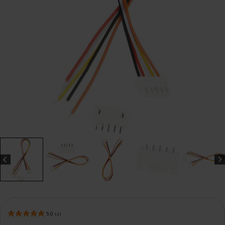
5.0
(
2
)